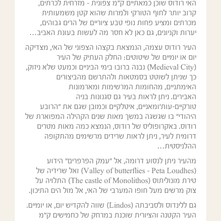
האי רודוס שוכן כמאתיים ק"מ צפונית – מזרחית לכרתים,
קרוב יותר לחוף הטורקי ולמרות שהוא קטן משמעותית
מכרתים ומציע פחות נופי טבע ציוריים של הרים גבוהים,
יערות וקניונים, גם כאן לא חסר מה לעשות בעונת האביב…
העיר רודוס עצמה, הנמצאת בקצהו הצפוני של האי, מצדיקה
יום או יומיים של שיטוטים: החלק העתיק של העיר
(Medieval City) נבנה ברובו בימי הביניים וכמעט שלא ניזוק,
כך שניתן לשוטט בסמטאות ולהתרשם מהביצורים
האימתניים, מהחומות המרשימות ומארמונות
האבירים. ניתן לראות בעיר גם סגנונות בניה
טורקיים-עות'ומאניים, איטלקיים וכמובן שגם את "הרובע
היהודי" בו שגשגה במשך מאות שנים הקהילה המפוארת של
רודוס. באקרופוליס של רודוס, הנמצא כמה מאות מטרים
דרומית לעיר, ניתן לראות שרידים מרשימים מהתקופה
ההלניסטית…
מהעיר ניתן לנסוע דרומה, אל "עמק הפרפרים" הידוע
(Valley of butterflies – Peta Loudhes) ואל שרידיה של
טירת מונוליתוס (The castle of Monolithos) התלויה על
צוק מרשים מעל חופו המערבי של האי, אל מול הים התיכון.
גם ללינדוס ולסביבתה (Lindos) שווה להקדיש יום, או יומיים.
העיר הקטנה והציורית שוכנת במרחק של כחמישים ק"מ