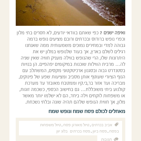
ואיפה ישנים ?
כפי שאתם בוודאי יודעים, לא חסרים בתי מלון
וכפרי נופש ברודוס ובכרתים ורובם מציעים נופש ברמה
גבוהה למדי ובמחירים נמוכים משמעותית ממה שאנחנו
רגילים לשלם בארץ, אך בעוד שלנופש במלון יש את
היתרונות שלו, הרי שהנופש בווילה מעניק חוויה שאין שניה
לה… מרבית הווילות שוכנות במיקומים יפהפיים. הן בנויות
בסטנדרט גבוה ובסגנון ארכיטקטוני מקסים, המשתלב עם
הנוף הציורי שעוטף אותן מסביב ומציעות שפע של פינוקים,
מבריכה ועד אזור בר,בי.קיו וממטבח מאובזר עד מערכת
קולנוע ביתי משוכללת… גם בחישוב הכספי, כשכמה זוגות,
או משפחות לוקחים וילה ביחד, הם לא ישלמו יותר מאשר
מלון, אך חווית הנופש שלהם תהיה שונה ובלתי נשכחת.
מאחלים לכולם פסח שמח ונופש שמח
אביב בכרתים
,
טיול מאורגן פסח
,
טיול משפחות
בפסח
,
פסח ביוון
,
פסח בכרתים
בלוג יוון
תגובות