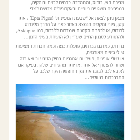
מבירת האי, רודוס, ומתהדרת בבתים לבנים ובוהקים,
במפרצים משגעים ביופיים ובאקרופוליס מרשים למדי.
מכאן ניתן לצאת אל "שבעת המעיינות" (Epta Piges) : אתר
קטן, ציורי ומקסים הנמצא באזור כפרי על הדרך מלינדוס
לרודוס, או לכפרים הקטנים שמדרום ללינדוס, כמו Asklipiio,
ולהתוודע לסגנון החיים שעדיין לא הושחת בשיני הזמן…
ברודוס, כמו גם בכרתים, פועלות כמה וכמה חברות המציעות
טיולי ג'יפים מאורגנים,
או טיולי אופניים, פעילויות אתגריות בחיק הטבע וכיוצא בזה
ושווה להצטרף אל אחד, או יותר מהסיורים שלהן, בעיקר אם
לא בא לכם לבזבז את זמן החופשה היקר שלכם על
התברברות בניווטים…