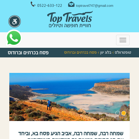
ניווט במקלדת
0522-633-122
toptravel747@gmail.com
Toggle
navigation
טופטרוולס
>
בלוג יוון
> פסח בכרתים וברודוס
פסח בכרתים וברודוס
שמחה רבה, שמחה רבה, אביב הגיע פסח בא, וביחד