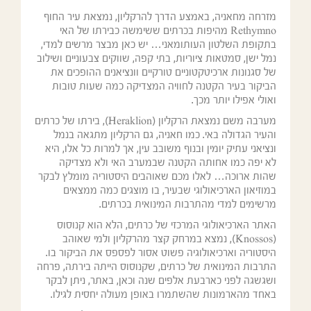
מזרחה מחאניה, באמצע הדרך להרקליון, נמצאת עיר החוף
Rethymno מהיפות בכרתים ששימשה כבירתו של האי
בתקופת השלטון העותומאני… יש כאן מבצר מרשים למדי,
נמל ישן, סמטאות ציוריות, בתי קפה, שווקים צבעוניים ושילוב
של סגנונות ארכיטקטוניים טורקיים וונציאנים ההופכים את
הביקור בעיר הקטנה לחוויה המצדיקה כמה שעות טובות
ואולי אפילו יותר מכך.
מערבה משם נמצאת הרקליון (Heraklion), בירתו של כרתים
והעיר הגדולה באי. כמו חאניה, גם הרקליון מתגאה בנמל
ונציאני עתיק יומין ובנוף משובב עין, אך למרות כל אלו, היא
לא יפה כמו אחותה הקטנה שבמערב האי ולא מצדיקה
שהות ארוכה… לאלו מכם שאוהבים היסטוריה מומלץ לבקר
במוזיאון הארכיאולוגי שבעיר, בו מוצגים כמה ממצאים
מרשימים למדי מהתרבות המינואית בכרתים.
האתר הארכיאולוגי המרכזי של כרתים, הלא הוא קנוסוס
(Knossos), נמצא במרחק קצר מהרקליון ולמי שאוהב
היסטוריה וארכיאולוגיה פשוט אסור לפספס את הביקור בו.
התרבות המינואית של כרתים, שקנוסוס הייתה בירתה, פרחה
ושגשגה לפני כארבעת אלפים שנה וכאן, באתר, ניתן לבקר
באחד מהארמונות שהשתמרו באופן מעולה יחסית לגילו.