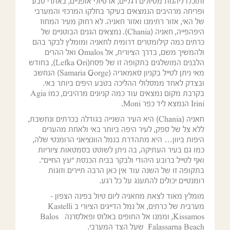
ותוכלו ליהנות מטיולים רגליים, או טיולי אופניים, באתרי טבע
ופריחה מרהיבים הנמצאים בעיקר בחלקו המרכזי והמערבי
של האי, אזור רתימנו ואזור חאניה. לא רחוק מעיר המחוז
היפהפייה, חאניה (Chania). נמצאים הגנים הבוטניים של
כרתים כמה קילומטרים דרומית לחאניה ומומלץ לבקר בהם
ולהמשיך משם, בדרך הציורית, אל Omalos ואל ההרים
הלבנים המושלגים בתקופה זו של פסח(Lefka Ori), בחודש
מאי ניתן לטייל בקניון סאמאריה (Samaria Gorge) הנחשב
ובצדק לאחד ממסלולי ההליכה בטבע היפים ביותר באי.
בקרבת מקום נמצאים עוד כמה קניונים מרהיבים, כמו Agia
Irini הנמצא ליד כפר Moni.
חאניה (Chania) היא העיר השנייה בגודלה בכרתים ונחשבת,
ללא צל של ספק, לעיר היפה ביותר באי ולאחת מהערים
היפות ביוון… היא מתהדרת בנמל הוונציאני הרומנטי שלה,
כמו גם בעיר העתיקה, בה ניתן לשוטט בסמטאות ציוריות
ואף לטייל ברובע היהודי ולבקר בבית הכנסת "עץ החיים".
בתקופה זו של השנה עוד אין כאן הרבה תיירים וזוגות
רומנטיים יכולים להתענג על כל רגע.
מומלץ מאוד לצאת מחאניה ליום טיול בפינה הצפון –
מערבית של כרתים, אל נמל הדייגים הציורי ב Kastelli
Kissamos, וממנו אל החופים באלוס ופאלסרנה Balos
Falassarna Beach שעל הצד המערבי.