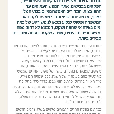
עם חג החירות מגיעים גם הניקיונות האינסופיים,
הפקקים בכבישים, אתרי הנופש העמוסים עד
התפוצצות והמחירים האסטרונומיים בבתי המלון
בארץ, אז מה יותר שפוי והגיוני מאשר לקחת את
המשפחה ופשוט לנסוע מכאן לנופש רגוע של כמה
ימים באיזה אי יפהפה ושקט, הנמצא לא רחוק מפה
ומציע נופים מדהימים, אווירה שקטה ונעימה ומחירים
סבירים ביותר.
בחרנו עבורכם שני איים כאלה ממש מעבר לפינה והם כרתים
ורודוס, המוכרים לרובנו בעיקר כיעדי קיץ פופולאריים, אך
מציעים גם אפשרויות מעולות לחופשת אביב מהנה.
שני האיים היווניים הגדולים שוכנים במרחק טיסה קצרה
מישראל ובנוסף לחופים המדהימים המקיפים אותם, הם
מציעים למבקרים בהם גם עושר של נופים ואתרים שממש
כיף לטייל בהם בעונה זו של השנה, לפני שנהיה חם מידי…
מזג האוויר ברודוס וכרתים הוא נעים, בדרך כלל, בתקופת
פסח ועשוי להגיע לסביבות ה 20 – 18 מעלות בצהרי היום, עם
די הרבה שעות שמש, ובעוד שעבור מרבית הנופשים זה לא
חם מספיק בשביל לרחוץ בים, הרי שזה מזג אוויר מעולה
לטיולים ולהליכות רגליות.
בכרתים בפסח ההרים הגבוהים מלאים בשלג, נחלים זורמים