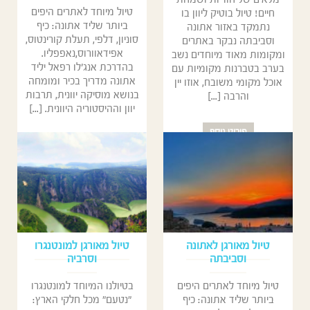
טיול מיוחד לאתרים היפים
חיים! טיול בוטיק ליוון בו
ביותר שליד אתונה: כיף
נתמקד באזור אתונה
סוניון, דלפי, תעלת קורינטוס,
וסביבתה נבקר באתרים
אפידאוורוס,נאפפליו.
ומקומות מאוד מיוחדים נשב
בהדרכת אנג'לו רפאל יליד
בערב בטברנות מקומיות עם
אתונה מדריך בכיר ומומחה
אוכל מקומי משובח, אוזו יין
בנושא מוסיקה יוונית, תרבות
והרבה [...]
יוון וההיסטוריה היוונית. [...]
פירוט נוסף
פירוט נוסף
טיול מאורגן לאתונה
טיול מאורגן למונטנגרו
וסביבתה
וסרביה
טיול מיוחד לאתרים היפים
בטיולנו המיוחד למונטנגרו
ביותר שליד אתונה: כיף
"נטעם" מכל חלקי הארץ: