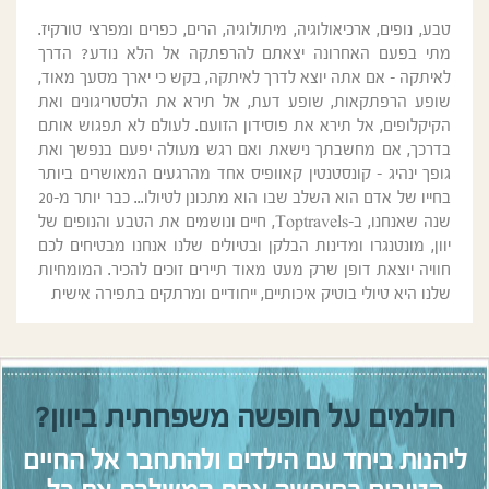
טבע, נופים, ארכיאולוגיה, מיתולוגיה, הרים, כפרים ומפרצי טורקיז.
מתי בפעם האחרונה יצאתם להרפתקה אל הלא נודע? הדרך
לאיתקה - אם אתה יוצא לדרך לאיתקה, בקש כי יארך מסעך מאוד,
שופע הרפתקאות, שופע דעת, אל תירא את הלסטריגונים ואת
הקיקלופים, אל תירא את פוסידון הזועם. לעולם לא תפגוש אותם
בדרכך, אם מחשבתך נישאת ואם רגש מעולה יפעם בנפשך ואת
גופך ינהיג - קונסטנטין קאוופיס אחד מהרגעים המאושרים ביותר
בחייו של אדם הוא השלב שבו הוא מתכונן לטיולו... כבר יותר מ-20
שנה שאנחנו, ב-Toptravels, חיים ונושמים את הטבע והנופים של
יוון, מונטנגרו ומדינות הבלקן ובטיולים שלנו אנחנו מבטיחים לכם
חוויה יוצאת דופן שרק מעט מאוד תיירים זוכים להכיר. המומחיות
שלנו היא טיולי בוטיק איכותיים, ייחודיים ומרתקים בתפירה אישית
חולמים על חופשה משפחתית ביוון?
ליהנות ביחד עם הילדים ולהתחבר אל החיים