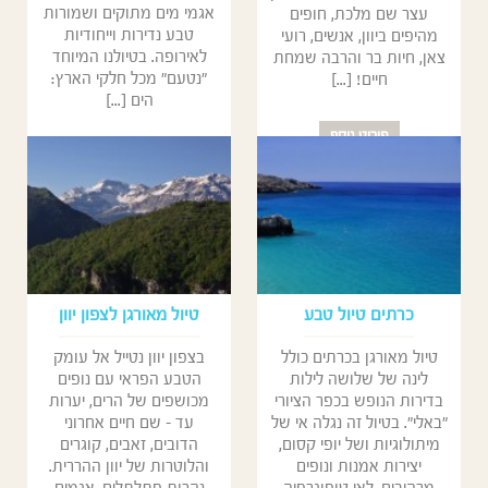
אגמי מים מתוקים ושמורות
עצר שם מלכת, חופים
טבע נדירות וייחודיות
מהיפים ביוון, אנשים, רועי
לאירופה. בטיולנו המיוחד
צאן, חיות בר והרבה שמחת
"נטעם" מכל חלקי הארץ:
חיים! [...]
הים [...]
פירוט נוסף
פירוט נוסף
כרתים טיול טבע
טיול מאורגן לצפון יוון
טיול מאורגן בכרתים כולל
בצפון יוון נטייל אל עומק
לינה של שלושה לילות
הטבע הפראי עם נופים
בדירות הנופש בכפר הציורי
מכושפים של הרים, יערות
"באלי". בטיול זה נגלה אי של
עד - שם חיים אחרוני
מיתולוגיות ושל יופי קסום,
הדובים, זאבים, קוגרים
יצירות אמנות ונופים
והלוטרות של יוון ההררית.