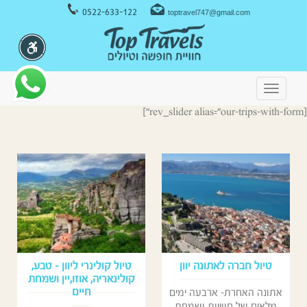
ניווט במקלדת
0522-633-122
toptravel747@gmail.com
Toggle
navigation
[rev_slider alias="our-trips-with-form"]
טיול חברה לאתונה יוון
טיול קולינרי ליוון – טבע,
קולינאריה, אוזו,יין ושמחת
חיים
אתונה האחרת- ארבעה ימים
מלאים של חווייות ושמחת