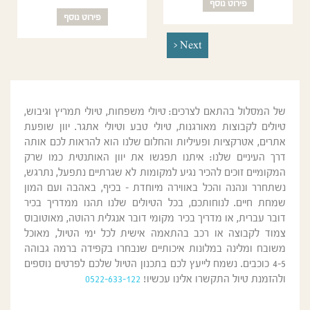
פירוט נוסף
פירוט נוסף
<
Next
של המסלול בהתאם לצרכים: טיולי משפחות, טיולי תמריץ וגיבוש,
טיולים לקבוצות מאורגנות, טיולי טבע וטיולי אתגר. יוון שופעת
אתרים, אטרקציות ופעיליות והחלום שלנו הוא להראות לכם אותה
דרך העיניים שלנו: איתנו תפגשו את יוון האותנטית כמו שרק
המקומיים זוכים להכיר נגיע למקומות לא שגרתיים נתפעל, נתרגש,
נשתחרר ונהנה והכל באווירה מיוחדת - בכיף, באהבה ועם המון
שמחת חיים. לנוחותכם, בכל הטיולים שלנו תהנו ממדריך בכיר
דובר עברית, או מדריך בכיר מקומי דובר אנגלית רהוטה, מאוטובוס
צמוד לקבוצה או רכב בהתאמה אישית לכל ימי הטיול, מאוכל
משובח ומלינה במלונות איכותיים שנבחרו בקפידה ברמה גבוהה
4-5 כוכבים. נשמח לייעץ לכם בתכנון הטיול שלכם לפרטים נוספים
ולהזמנת טיול התקשרו אלינו עכשיו!
0522-633-122