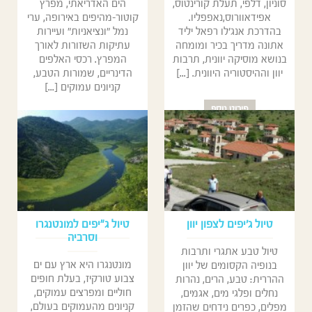
סוניון, דלפי, תעלת קורינטוס,
הים האדריאתי, מפרץ
אפידאוורוס,נאפפליו.
קוטור-מהיפים באירופה, ערי
בהדרכת אנג'לו רפאל יליד
נמל "ונציאניות" ועיירות
אתונה מדריך בכיר ומומחה
עתיקות השזורות לאורך
בנושא מוסיקה יוונית, תרבות
המפרץ. רכסי האלפים
יוון וההיסטוריה היוונית. [...]
הדינריים, שמורות הטבע,
קניונים עמוקים [...]
פירוט נוסף
פירוט נוסף
טיול ג׳יפים לצפון יוון
טיול ג"יפים למונטנגרו
וסרביה
טיול טבע אתגרי ותרבות
מונטנגרו היא ארץ עם ים
בנופיה הקסומים של יוון
צבוע טורקיז, בעלת חופים
ההררית: טבע, הרים, נהרות
חוליים ומפרצים עמוקים,
נחלים ופלגי מים, אגמים,
קניונים מהעמוקים בעולם,
מפלים, כפרים נידחים שהזמן