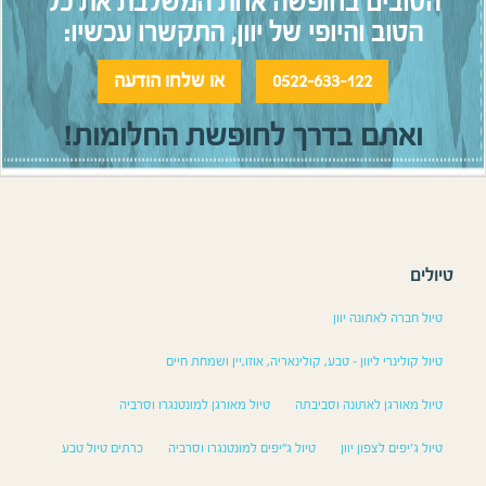
הטובים בחופשה אחת המשלבת את כל
הטוב והיופי של יוון, התקשרו עכשיו:
0522-633-122
או שלחו הודעה
ואתם בדרך לחופשת החלומות!
טיולים
טיול חברה לאתונה יוון
טיול קולינרי ליוון – טבע, קולינאריה, אוזו,יין ושמחת חיים
טיול מאורגן לאתונה וסביבתה
טיול מאורגן למונטנגרו וסרביה
טיול ג׳יפים לצפון יוון
טיול ג"יפים למונטנגרו וסרביה
כרתים טיול טבע