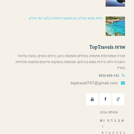
וילות נופש בפיליון יוון חופשה חלומית בחצי האי פיליון
אודות TopTravels
חברת טופטרוולס מתמחה בטיולים וחופשות ביוון, כרתים והאיים. נותנת שירותי
השכרת וילות ודירות נופש בכרתים. ומתמחה בהפקות אירועים וחתונות אזרחיות
בחו”ל.
0522-633-122
toptravel747@gmail.com
אוגוסט 2026
א
ב
ג
ד
ה
ו
ש
1
8
7
6
5
4
3
2