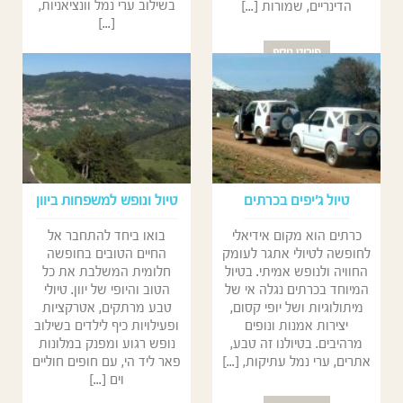
בשילוב ערי נמל וונציאניות,
הדינריים, שמורות [...]
[...]
פירוט נוסף
פירוט נוסף
טיול ג׳יפים בכרתים
טיול ונופש למשפחות ביוון
כרתים הוא מקום אידיאלי
בואו ביחד להתחבר אל
לחופשה לטיולי אתגר לעומק
החיים הטובים בחופשה
החוויה ולנופש אמיתי. בטיול
חלומית המשלבת את כל
המיוחד בכרתים נגלה אי של
הטוב והיופי של יוון. טיולי
מיתולוגיות ושל יופי קסום,
טבע מרתקים, אטרקציות
יצירות אמנות ונופים
ופעילויות כיף לילדים בשילוב
מרהיבים. בטיולנו זה טבע,
נופש רגוע ומפנק במלונות
אתרים, ערי נמל עתיקות, [...]
פאר ליד הי, עם חופים חוליים
וים [...]