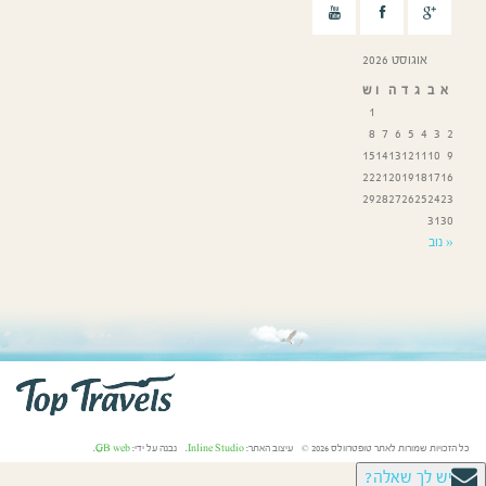
אוגוסט 2026
א
ב
ג
ד
ה
ו
ש
1
8
7
6
5
4
3
2
15
14
13
12
11
10
9
22
21
20
19
18
17
16
29
28
27
26
25
24
23
31
30
« נוב
כל הזכויות שמורות לאתר טופטרוולס 2026 © עיצוב האתר:
Inline Studio
. נבנה על ידי:
GB web
.
יש לך שאלה?