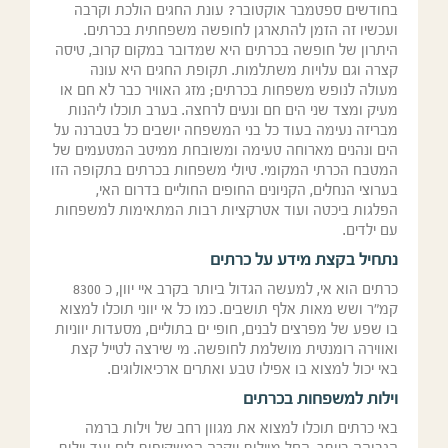
בחודשים ספטמבר אוקטובר? עונת החגים הולכת וקרבה
ועכשיו זה הזמן להתארגן לחופשה משפחתית בכרתים.
היתרון של חופשה בכרתים היא שמדובר במקום קרוב, טיסה
קצרה וגם עלויות משתלמות. תקופת החגים היא עונה
מעולה לנופש משפחות בכרתים; מזג האוויר כבר לא חם או
מעיק ומצד שני הים חם ונעים לרחצה. בערב תוכלו ליהנות
מבריזה נעימה בעוד כל בני המשפחה יושבים כל בטברנה על
הים ונהנים מארוחה טעימה ומשובחת ממיטב המטעמים של
המטבח הכרתי המקומי. טיולי משפחות בכרתים בתקופה הזו
בערוצי הנחלים, הקניונים החופים החוליים בדרום האי,
הפלגות ביכטה ועוד אטרקציות רבות המתאימות למשפחות
עם ילדים.
נתחיל בקצת מידע על כרתים
כרתים הוא אי, למעשה הגדול ביותר בקרב איי יוון, כ 8300
קמ״ר ושש מאות אלף תושבים. כמו כל אי יווני תוכלו למצוא
בו שפע של מפרצים לבנים, חופי ים בתוליים, מסעדות יווניות
ואווירה רומנטית מושלמת לחופשה. מי שירצה לטייל קצת
באי יכול למצוא בו אפילו טבע ואתרים ארכיאולוגים.
וילות למשפחות בכרתים
באי כרתים תוכלו למצוא את מגוון רחב של וילות ברמה