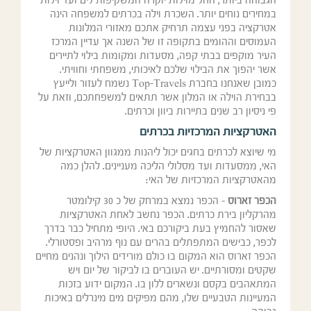
הגבוהה ביותר, החל מוילות יוקרה המשקיפות לים ועד וילות
במחירים נוחים יותר. השכרת וילה בכרתים למשפחה הינה
אטרקציה בפני עצמה תרחיק אתכם מאזורי המלונות
העמוסים וההומים בתקופה זו של השנה אך עדיין המרכז
העיר מוקפים בבתי קפה, מסעדות ומקומות בילוי לתיירים
אשר יהפוך את הבילוי שלכם לאיכותי, משפחתי וחוויתי.
כמובן שאנחנו בחברת Top-Travels נשמח לעזור ולייעץ
בבחירת הוילה או המלון אשר תתאים למשפחתכם, וזאת על
פי ניסיון רב שנים בתיירות ביוון וכרתים.
האטרקציות המרכזיות בכרתים
מי שיוצא לכרתים בחגים יכול ליהנות ממגוון האטרקציות של
האי, ממסעדות ועד מסלולי הליכה מעניינים. להלן כמה
מהאטרקציות המרכזיות של האי:
הכפר זארוס
– הכפר נמצא במרחק של כ 30 קילומטר
מהרקליון בירת כרתים. הכפר נחשב לאחת האטרקציות
שאסור להחמיץ בעת ביקורכם באי. היופי מתחיל כבר בדרך
לכפר, כבישים המתפתלים בהרים עם נוף מרהיב ופסטורלי.
הכפר זארוס הוא המקום בו כולם מורידים הילוך ונהנים מחיים
שקטים ומסורתיים. יש העוברים בו לביקור של יום ויש
המתאהבים בקסם ונשארים ללון בו. המקום ידוע בזכות
המעיינות הטבעיים שלו, מהם מפיקים מים מינרלים באיכות