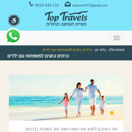
ניווט במקלדת
0522-633-122
toptravel747@gmail.com
Toggle
navigation
טופטרוולס
>
בלוג יוון
> כרתים בחגים למשפחות עם ילדים
כרתים בחגים למשפחות עם ילדים
מה דעתכם לחגוג את ראש השנה וחג הסוכות בכרתים