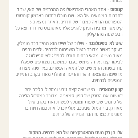
גבוהה.
קנוסוס
– אחד מאתרי הארכיאולוגיה המרכזיים של האי, שריד
לתרבות המינואית של האי. שם תוכלו לחזות בארמון קונוסוס
המפורסם הנראה כמבוך של חדרים. האתר נמצא כ 5
קילומטר מהבירה וניתן להגיע אליו מאוטובוס מיוחד היוצא כל
רבע שעה מהרקיליון.
שיט לאי ספינולונגה
– שילוב של שייט הוא תמיד דבר מומלץ,
בעיקר כאשר מדובר בטיול משפחות לכרתים. ילדים נהנים
מאוד משייט. מהאי כרתים תוכלו להפליג לאי ספינלונגה
לביקור קצר. אי זה שימש בעבר כמושבת מצורעים שפעלה
עוד בשנות החמישים של המאה העשרים. באי ישנה מצודה
מרשימה מהמאה ה 16 וזהו יעד פופולרי מאוד בקרב התיירים
המגיעים לכרתים.
קניון סמאריה
– מי שרוצה קצת טבע ומסלולי הליכה יכול
לעשות את הטרק של קניון סמאריה. מדובר במסלול הליכה
של כחמש שש שעות ומומלץ לעשות זאת בקרב טיול
מאורגן. ברי המזל שביניכם אולי יזכו לראות כמה חיות בר
מעניינות כמו עז הבר הנדירה של כרתים.
אלו הן רק מעט מהאטרקציות של האי כרתים. המקום