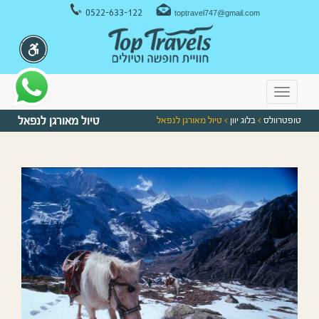
ניווט במקלדת
0522-633-122
toptravel747@gmail.com
Toggle
navigation
טופטרוולס
>
בלוג יוון
> טיול מאורגן לנפאל
טיול מאורגן לנפאל