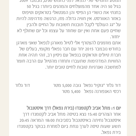
המסע החמישי שלי לנפאל לפני כחמש שנים, נובמבר 2009
בגיל 50 היה אחד מהמוצלחים והמהנים ביותר! בגיל 50
בחנתי את כושרי הן הפיסי והן המנטאלי בטראקים וטיפוס
באזור האוורסט. אין חוויה גדולה מזו, הרגשה מדהימה להיות
על "גג העולם" לקבל תובנות חשובות על החיים ולהבין
שחיים פעם אחת ואין יום שחוזר על עצמו וכל יום שחולף לא
יחזור.
אתם מוזמנים להצטרף אלי לטיול מאורגן לנפאל שאני מארגן
בחודש נובמבר 2015 יחד עם חבר נפאלי מקומי, בעלים של
חברת טיולים וטראקים בנפאל עם ניסיון רב, זוהי תהיה אחת
החוויות המדהימות שתעברו ותחזרו מהטיול עם הרבה חומר
למחשבה ואנרגיות טובות לחיים טובים יותר.
דוד גלזר "גוקיו" נפאל גובה 5,000 מטר דוד גלזר
רכסי האנפורנה נפאל 5,400 מטר
יום 1:
מתל אביב לקטמנדו (בירת נפאל) דרך איסטנבול
אחר הצהרים 15:40 נצא בטיסה מתל אביב לקטמנדו דרך
איסטנבול נחיתה באיסטנבול בסביבות 18:00 המראה 20:45
תשע שעות טיסה לערך ננחת ביום למחרת בבוקר בקטמנדו
בירת נפאל.