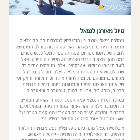
טיול מאורגן לנפאל
ממלכת נפאל שוכנת בין הודו לסין למרגלות הרי ההימלאיה.
מדינה הררית בה נמצא הר האוורסט הגבוה בעולם המתנשא
לגובה של 8,848 מטר וכן פסגות נוספות מעל 8000 מטרים
כמה מהן נמצאות ברכס האנפורנה. מסיבה זו הפכה נפאל
ליעד תיירותי מבוקש ואטרקטיבי, אלפי מטפסים מנסים כל
שנה לכבוש את פסגות ההימלאיה ואלפי מטיילים בכל גיל
מגיעים בהמוניהם על מנת לחוות את היופי המיוחד והאקזוטי
של אחת הארצות היפות והמגוונות ביותר בעולם מבחינת
תרבות, היסטוריה, אנשים, דתות, טופוגרפיה וגיאוגרפיה.
במרכז המדינה נמצא עמק קטמנדו, אחד האזורים הפוריים
הגדולים בהימלאיה. זהו האזור המפותח ביותר בנפאל וליבה
התרבותי והשלטוני,עיר הבירה קטמנדו ממוקמת בגובה של
1400 מטר עם אוכלוסייה מגוונת של כמיליון נפש.
אוכלוסיית נפאל מונה כיום כ-28 מיליון נפש,מבחינת החלוקה
הדתית, רוב האוכלוסייה הינה הינדית – למעלה מ-80%.