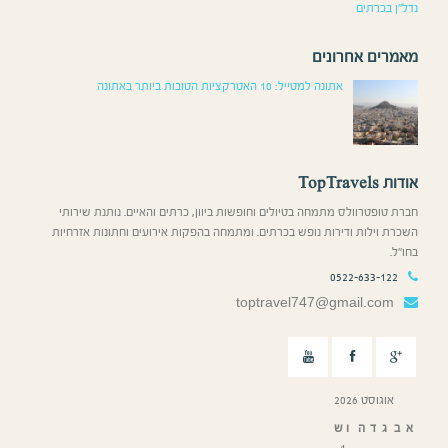
נדל”ן בכרתים
מאמרים אחרונים
אתונה למטייל: 10 האטרקציות הטובות ביותר באתונה
אודות TopTravels
חברת טופטרוולס מתמחה בטיולים וחופשות ביוון, כרתים והאיים. נותנת שירותי
השכרת וילות ודירות נופש בכרתים. ומתמחה בהפקות אירועים וחתונות אזרחיות
בחו”ל.
0522-633-122
toptravel747@gmail.com
אוגוסט 2026
א
ב
ג
ד
ה
ו
ש