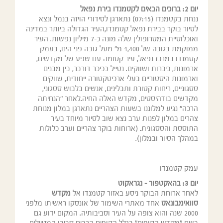
יום 2: ברוכים הבאים לקטמנדו בירת נפאל
ננחת בקטמנדו (07:15) נתארגן לסידורי הויזה בנמל ונצא
לסיור בוקר בבירת נפאל קטמנדו,העיר הגדולה ביותר במדינה
ואוכלוסיית המטרופולין שלה מונה כ-7 מיליון נפשות. העיר
ממוקמת בגובה של 1,400 מ" מעל גובה פני הים, בעמק
קטמנדו במרכז נפאל, עיר קסומה עם שפע של מקדשים,
ארמונות, כיכרות ושווקים. נטייל בכיכר דורבר, בין מבנים
וארמונות היסטוריים בעלי ארכיטקטורה ייחודית, שווקים
ססגוניים, ריחות קטורת ותבלינים, אנשים בלבוש ססגוני,
מקדשים בודהיסטים, מקדש האלה החיה.לאחר "הנחיתה
הרכה" נגיע למלוננו בשעות הצהריים נתארגן במלון מנוחת
צהרים במלון לפנות ערב נצא שוב לסיור מיוחד בעיר
התוססת והססגונית. (ארוחות בוקר צהריים וערב כלולות
במהלך הסיור ובמלון).
עמק קטמנדו
יום 3:
בהאקטפור – נגראקוט
לאחר ארוחת הבוקר ניסע באזור קטמנדו אל
מקדש
סוואימבונאט
אחד מאתרי השימור של אונסקו ראשיתו מלפני
2000 שנה והוא צופה על העיר וסביבותיה. המקום ידוע גם