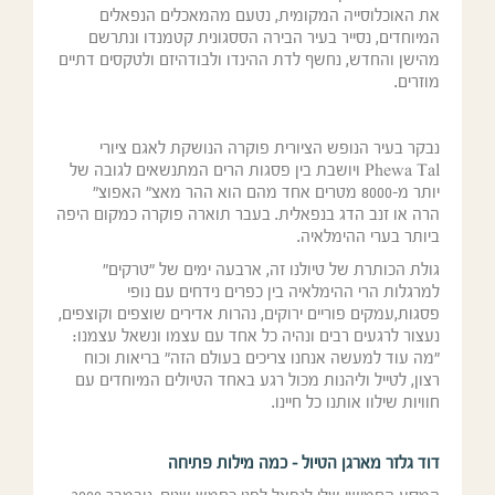
את האוכלוסייה המקומית, נטעם מהמאכלים הנפאלים
המיוחדים, נסייר בעיר הבירה הססגונית קטמנדו ונתרשם
מהישן והחדש, נחשף לדת ההינדו ולבודהיזם ולטקסים דתיים
מוזרים.
נבקר בעיר הנופש הציורית פוקרה הנושקת לאגם ציורי
Phewa Tal ויושבת בין פסגות הרים המתנשאים לגובה של
יותר מ-8000 מטרים אחד מהם הוא ההר מאצ" האפוצ"
הרה או זנב הדג בנפאלית. בעבר תוארה פוקרה כמקום היפה
ביותר בערי ההימלאיה.
גולת הכותרת של טיולנו זה, ארבעה ימים של "טרקים"
למרגלות הרי ההימלאיה בין כפרים נידחים עם נופי
פסגות,עמקים פוריים ירוקים, נהרות אדירים שוצפים וקוצפים,
נעצור לרגעים רבים ונהיה כל אחד עם עצמו ונשאל עצמנו:
"מה עוד למעשה אנחנו צריכים בעולם הזה" בריאות וכוח
רצון, לטייל וליהנות מכול רגע באחד הטיולים המיוחדים עם
חוויות שילוו אותנו כל חיינו.
דוד גלזר מארגן הטיול – כמה מילות פתיחה