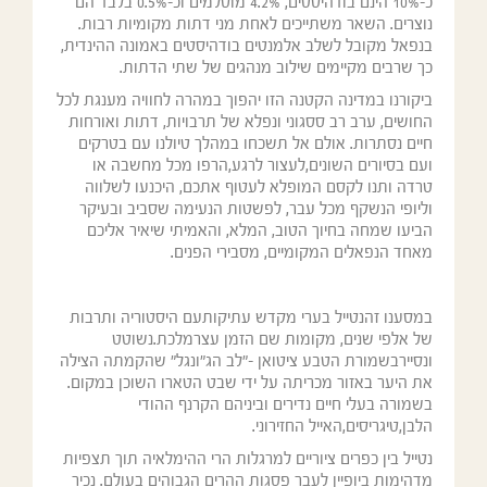
כ-10% הינם בודהיסטים, 4.2% מוסלמים וכ-0.5% בלבד הם
נוצרים. השאר משתייכים לאחת מני דתות מקומיות רבות.
בנפאל מקובל לשלב אלמנטים בודהיסטים באמונה ההינדית,
כך שרבים מקיימים שילוב מנהגים של שתי הדתות.
ביקורנו במדינה הקטנה הזו יהפוך במהרה לחוויה מענגת לכל
החושים, ערב רב ססגוני ונפלא של תרבויות, דתות ואורחות
חיים נסתרות. אולם אל תשכחו במהלך טיולנו עם בטרקים
ועם בסיורים השונים,לעצור לרגע,הרפו מכל מחשבה או
טרדה ותנו לקסם המופלא לעטוף אתכם, היכנעו לשלווה
וליופי הנשקף מכל עבר, לפשטות הנעימה שסביב ובעיקר
הביעו שמחה בחיוך הטוב, המלא, והאמיתי שיאיר אליכם
מאחד הנפאלים המקומיים, מסבירי הפנים.
במסענו זהנטייל בערי מקדש עתיקותעם היסטוריה ותרבות
של אלפי שנים, מקומות שם הזמן עצרמלכת.נשוטט
ונסיירבשמורת הטבע ציטואן -"לב הג"ונגל" שהקמתה הצילה
את היער באזור מכריתה על ידי שבט הטארו השוכן במקום.
בשמורה בעלי חיים נדירים וביניהם הקרנף ההודי
הלבן,טיגריסים,האייל החזירוני.
נטייל בין כפרים ציוריים למרגלות הרי ההימלאיה תוך תצפיות
מדהימות ביופיין לעבר פסגות ההרים הגבוהים בעולם. נכיר