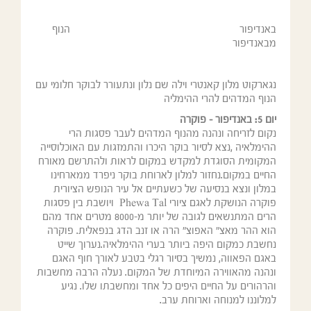
באנדיפור הנוף
מבאנדיפור
נגארקוט מלון קאנטרי וילה שם נלון ונתעורר לבוקר חלומי עם
הנוף המדהים להרי ההימליה
יום 5: באנדיפור – פוקרה
נקום לזריחה ונהנה מהנוף המדהים לעבר פסגות הרי
ההימלאיה ,נצא לסיור בוקר היכרו והתמזגות עם האוכלוסייה
המקומית הסוגדת למקדש במקום לראות ולהתרשם מאורח
החיים במקום.נחזור למלון לארוחת בוקר ניפרד ממארחינו
במלון ונצא בנסיעה של כשעתיים אל עיר הנופש הציורית
פוקרה הנושקת לאגם ציורי Phewa Tal ויושבת בין פסגות
הרים המתנשאים לגובה של יותר מ-8000 מטרים אחד מהם
הוא ההר מאצ" האפוצ" הרה או זנב הדג בנפאלית. פוקרה
נחשבת כמקום היפה ביותר בערי ההימלאיה.נערוך שייט
באגם הפאווה, נמשיך בסיור רגלי בטבע לאורך חוף האגם
ונהנה מהאווירה המיוחדת של המקום. נעלה הרבה מחשבות
והרהורים על החיים היפים כל אחד ומחשבתו שלו. נגיע
למלוננו למנוחה וארוחת ערב.