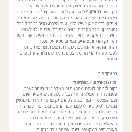
בשם "מקדש הקופים" בגלל הקופים הרבים סביבו המטיילים
חופשי במקום.משם נמשיך כשעה וחצי נסיעה אל העיר
הקדושה
בהאקטפור
הידועה כ"עיר האדוקים". בירת ממלכה
בימי הביניים ששימרה את אופייה בסגנון הבניה אחד מאתרי
אונסקו נדמה כאן כאילו הזמן עצר מלכת. נסייר בכיכר דורבר
(הארמון) וכיכר הקדרים. בעיר מבני דת יפיפיים ולא לשווא
נחשבת בהאקטפור כעיר השמורה ביותר בנפאל. לאחר הסיור
המרתק וארוחת צהריים במקום ניסע אל הכפר
הציורי
נגראקוט
הנחשבת לנקודת תצפית מהיפות ביותר
לעבר פסגות הרי ההימליה,פינת חמד שם נלון ארוחת ערב
במקום.
בהאקטפור
יום 4:
נגארקוט – באנדיפור
נקום לזריחה לאחת מהתצפיות המדהימות ביותר לעבר
פסגות הרי ההימלאיה חוויה בלתי נשכחת שתישאר איתנו
ועם המצלמות זמן רב.ננסה להתנתק מהנוף המדהים ונמשיך
בנסיעה (כ04 שעות) לעבר כפר הנופש באנדיפור. כפר ציורי
היושב על נהר ,גבעות ירוקות מסביב עם עמק פורה מדהים
ביופיו,מקום באווירה פסטוראלית עם נוף מקסים להרי
ההימליה.נטייל ונמזג עם המקום תוך היכרות וחיכוך עם
האוכלוסייה המקומית. לינה וארוחת ערב במקום.