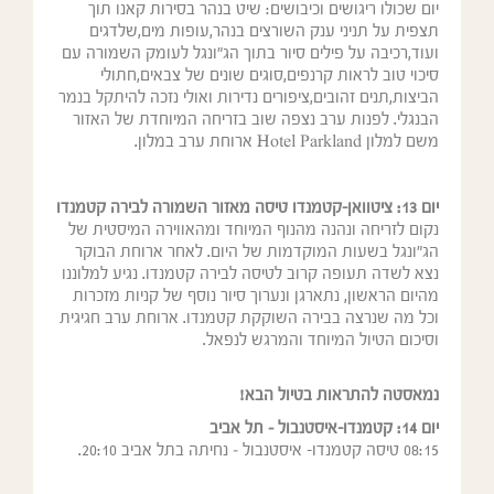
יום שכולו ריגושים וכיבושים: שיט בנהר בסירות קאנו תוך
תצפית על תניני ענק השורצים בנהר,עופות מים,שלדגים
ועוד,רכיבה על פילים סיור בתוך הג"ונגל לעומק השמורה עם
סיכוי טוב לראות קרנפים,סוגים שונים של צבאים,חתולי
הביצות,תנים זהובים,ציפורים נדירות ואולי נזכה להיתקל בנמר
הבנגלי. לפנות ערב נצפה שוב בזריחה המיוחדת של האזור
משם למלון Hotel Parkland ארוחת ערב במלון.
יום 13:
ציטוואן-קטמנדו טיסה מאזור השמורה לבירה קטמנדו
נקום לזריחה ונהנה מהנוף המיוחד ומהאווירה המיסטית של
הג"ונגל בשעות המוקדמות של היום. לאחר ארוחת הבוקר
נצא לשדה תעופה קרוב לטיסה לבירה קטמנדו. נגיע למלוננו
מהיום הראשון, נתארגן ונערוך סיור נוסף של קניות מזכרות
וכל מה שנרצה בבירה השוקקת קטמנדו. ארוחת ערב חגיגית
וסיכום הטיול המיוחד והמרגש לנפאל.
נמאסטה להתראות בטיול הבא!
יום 14:
קטמנדו-איסטנבול – תל אביב
08:15 טיסה קטמנדו- איסטנבול – נחיתה בתל אביב 20:10.