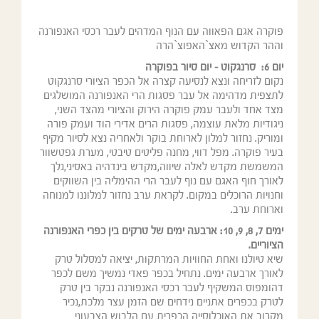
פוקרה אגם הפאווה עם הנוף המדהים לעבר רכסי האנפורנה
וההר הקדוש מאצ`האפוצ`הרה
יום 6:
סרנגקוט – יום סיור בפוקרה
נקום לזריחה ונצא לנסיעה קצרה אל הכפר הציורי סרנגקוט
לתצפית מדהימה אל עבר פסגות הרי האנפורנה המושלגים
מצד אחד ולעבר עמק פוקרה הירוק והציורי מהצד השני,
ניגודיות מלאת עוצמה, פסגות הרים אדירי הוד ועמק פורה
ומוריק. נחזור למלון לארוחת בוקר ולאחריה נצא לסיור מקיף
בעיר פוקרה. מפל דווי, מחנה פליטים טיבטי, מערת גפטשוור
המשמשת מקדש לאלה שיווה,מקדש בינדהיה באסיני,נלך
לאורך חוף האגם עם נוף לעבר הרי ההימליה בין השווקים
וחנויות הרוכלים במקום. לקראת ערב נחזור למלוננו למנוחה
וארוחת ערב.
ימים 7, 8, 9, 10: ארבעה ימים של טרקים בין כפרי האנפורנה
הציוריים.
שיא טיולנו ואחת החוויות המרתקות, יציאה למסלול טרק
לאורך ארבעה ימים. נתחיל בכפר פאדי נמשיך משם לכפר
דהומפוס המשקיף לעבר רכסי האנפורנה נבקר בין טרק
לטרק בכפרים אתניים נידחים שם הזמן עצר מלכת,נכיר
מקרוב את האוכלוסייה הכפרית עם הלבוש הצבעוני