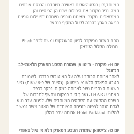
המיוחד,נלון בגסטהאוסים באווירה מיוחדת והכנסת אורחים
חמה. נכיר מקרוב את היכולות שלנו הן הפיסיים והן
המנטאליים. תקבלו מאיתנו תוכנית מיוחדת לפעילות גופנית
בריאה בארץ כהכנה לטיול המקיף בנפאל.
מפת האזור מפוקרה לכיוון סראנגקוט ומשם לכפר Phedi
תחילת מסלול הטראק
יום 11:
פוקרה – צ"יטוואן שמורת הטבע הפארק הלאומי-לב
הג"ונגל
לאחר ארוחת הבוקר נעלה על האוטובוס בדרכנו לשמורת
הטבע הפארק הלאומי צ"יטוואן (נסיעה של כ-5 שעות) נגיע
בשעות הצהריים נשב לארוחה במקום ונבקר בכפר
האתני THARU. נערוך סיור במקום ונחשף לתרבות של
השבט המקומי עם הטקסים המיוחדים שלו. לפנות ערב נגיע
לגדת הנהר לצפות בזריחה המיוחדת של האזור משם נמשיך
למלוננו Hotel Parkland ארוחת ערב במלון.
יום 12:
צ"יטוואן שמורת הטבע הפארק הלאומי טיול סאפרי