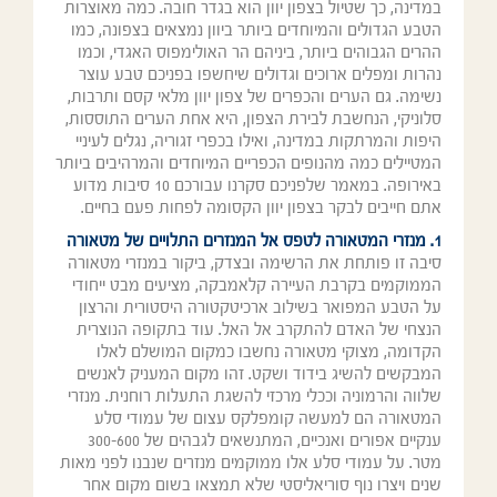
במדינה, כך שטיול בצפון יוון הוא בגדר חובה. כמה מאוצרות
הטבע הגדולים והמיוחדים ביותר ביוון נמצאים בצפונה, כמו
ההרים הגבוהים ביותר, ביניהם הר האולימפוס האגדי, וכמו
נהרות ומפלים ארוכים וגדולים שיחשפו בפניכם טבע עוצר
נשימה. גם הערים והכפרים של צפון יוון מלאי קסם ותרבות,
סלוניקי, הנחשבת לבירת הצפון, היא אחת הערים התוססות,
היפות והמרתקות במדינה, ואילו בכפרי זגוריה, נגלים לעיניי
המטיילים כמה מהנופים הכפריים המיוחדים והמרהיבים ביותר
באירופה. במאמר שלפניכם סקרנו עבורכם 10 סיבות מדוע
אתם חייבים לבקר בצפון יוון הקסומה לפחות פעם בחיים.
1. מנזרי המטאורה לטפס אל המנזרים התלויים של מטאורה
סיבה זו פותחת את הרשימה ובצדק, ביקור במנזרי מטאורה
הממוקמים בקרבת העיירה קלאמבקה, מציעים מבט ייחודי
על הטבע המפואר בשילוב ארכיטקטורה היסטורית והרצון
הנצחי של האדם להתקרב אל האל. עוד בתקופה הנוצרית
הקדומה, מצוקי מטאורה נחשבו כמקום המושלם לאלו
המבקשים להשיג בידוד ושקט. זהו מקום המעניק לאנשים
שלווה והרמוניה וככלי מרכזי להשגת התעלות רוחנית. מנזרי
המטאורה הם למעשה קומפלקס עצום של עמודי סלע
ענקיים אפורים ואנכיים, המתנשאים לגבהים של 300-600
מטר. על עמודי סלע אלו ממוקמים מנזרים שנבנו לפני מאות
שנים ויצרו נוף סוריאליסטי שלא תמצאו בשום מקום אחר