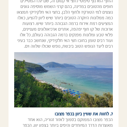
החוף הוא נוף טיפוסי לחצי אי קסום זה, שם יגלו המטיילים
חופים מהטובים במדינה, בהם קרני השמש מוסיפה גוונים
נוצצים למי הטורקיז ולחוף הלבן. בחצי האי חלקידיקי תמצאו
כמה ממלונות היוקרה הטובים ביותר שיש ליוון להציע, כאלו
המציעים רמת אירוח ברמה הגבוהה ביותר שיש. רצועות
ארוכות של קו חוף יפהפה, אתרים ארכיאולוגים מעניינים,
פלאי טבע ומלונות מפנקים ברמה הגבוהה בעולם, כל אלו
ועוד רבים טומן בחובו חצי האי חלקידיקי, שנחשב כבר בעיני
רבים ליעד הנופש הטוב ביבשת, נופש שכולו שלווה וים.
7. לחוות את שוויץ ביוון בכפר מצובו
הכפר מצובו הממוקם בסמוך לאזור זגוריה, הוא אחד
מאוצרות הדרך המיוחדים והיפים ביותר בצפון יוון. הכפר