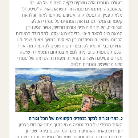
בעולם. מנזרים אלה נושקים לקצה הצפוני של העיירה
קלאמבקה ומתמזגים עמה תוך השראת אווירה “מיסטית”
מלאת עניין והתפעלות. הראשונים שהגיעו לאזור וגילו את
קסמו ובהמשך גם בנו את המנזרים על עמודי הסלע
הגבוהים, היו נזירים נוצרים אורתודוכסים, אשר הגיעו בין
המאה ה-9 למאה ה-10, כדי למצוא שקט ולהתבודד במערות
הרבות שמצויות מפוזרות בין הצוקים. במשך מאות שנים חיו
הנזירים בבידוד מוחלט, בעוד הם חשופים לפגיעות מזג אוויר
וסכנות נוספות. כיום, ניתן למצוא במתחם המטאורה שישה
מנזרים פעילים היוצרים תפאורה מעוררת השראה של עמודי
סלע מרשימים ומנזרים תלויים.
2.
כפרי זגוריה לבקר בכפרים הקסומים של חבל זגוריה
האזור הכפרי של חבל זגוריה מצוי בתוך מחוז אפירוס בצפון
יוון וידוע כאחד האזורים היפים והמרהיבים ביותר של יוון
מבחינת תרבות, טבע ונופים. שמו של זגוריה ידוע גם בשמות