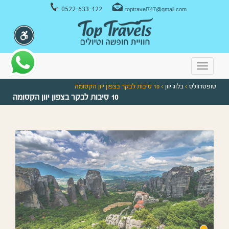
ניווט במקלדת
0522-633-122
toptravel747@gmail.com
Toggle
navigation
טופטרוולס
>
בלוג יוון
> 10 סיבות לבקר בצפון יוון הקסומה
10 סיבות לבקר בצפון יוון הקסומה