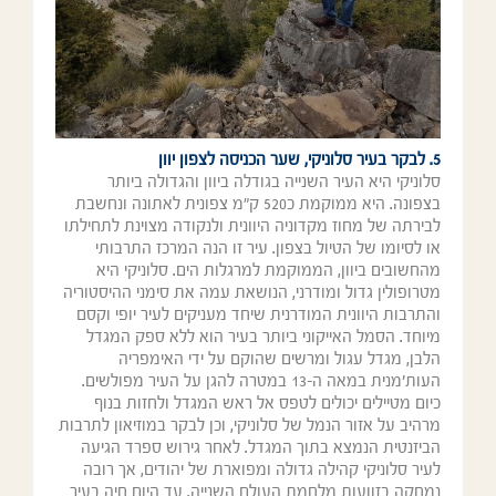
5. לבקר בעיר סלוניקי, שער הכניסה לצפון יוון
סלוניקי היא העיר השנייה בגודלה ביוון והגדולה ביותר
בצפונה. היא ממוקמת כ520 ק"מ צפונית לאתונה ונחשבת
לבירתה של מחוז מקדוניה היוונית ולנקודה מצוינת לתחילתו
או לסיומו של הטיול בצפון. עיר זו הנה המרכז התרבותי
מהחשובים ביוון, הממוקמת למרגלות הים. סלוניקי היא
מטרופולין גדול ומודרני, הנושאת עמה את סימני ההיסטוריה
והתרבות היוונית המודרנית שיחד מעניקים לעיר יופי וקסם
מיוחד. הסמל האייקוני ביותר בעיר הוא ללא ספק המגדל
הלבן, מגדל עגול ומרשים שהוקם על ידי האימפריה
העות'מנית במאה ה-13 במטרה להגן על העיר מפולשים.
כיום מטיילים יכולים לטפס אל ראש המגדל ולחזות בנוף
מרהיב על אזור הנמל של סלוניקי, וכן לבקר במוזיאון לתרבות
הביזנטית הנמצא בתוך המגדל. לאחר גירוש ספרד הגיעה
לעיר סלוניקי קהילה גדולה ומפוארת של יהודים, אך רובה
נמחקה בזוועות מלחמת העולם השנייה. עד היום חיה בעיר