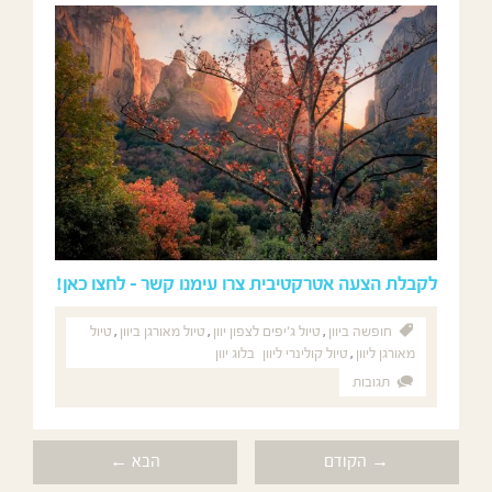
לקבלת הצעה אטרקטיבית צרו עימנו קשר – לחצו כאן!
חופשה ביוון
,
טיול ג׳יפים לצפון יוון
,
טיול מאורגן ביוון
,
טיול
מאורגן ליוון
,
טיול קולינרי ליוון
בלוג יוון
תגובות
→ הקודם
הבא ←