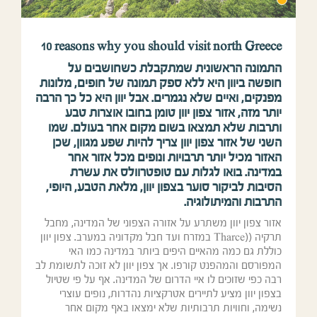
10
reasons why you should visit north Greece
התמונה הראשונית שמתקבלת כשחושבים על
חופשה ביוון היא ללא ספק תמונה של חופים, מלונות
מפנקים, ואיים שלא נגמרים. אבל יוון היא כל כך הרבה
יותר מזה, אזור צפון יוון טומן בחובו אוצרות טבע
ותרבות שלא תמצאו בשום מקום אחר בעולם. שמו
השני של אזור צפון יוון צריך להיות שפע מגוון, שכן
האזור מכיל יותר תרבויות ונופים מכל אזור אחר
במדינה. בואו לגלות עם טופטרוולס את עשרת
הסיבות לביקור סוער בצפון יוון, מלאת הטבע, היופי,
התרבות והמיתולוגיה.
אזור צפון יוון משתרע על אזורה הצפוני של המדינה, מחבל
תרקיה ((Tharce במזרח ועד חבל מקדוניה במערב. צפון יוון
כוללת גם כמה מהאיים היפים ביותר במדינה כמו האי
המפורסם והמהפנט קורפו. אך צפון יוון לא זוכה לתשומת לב
רבה כפי שזוכים לו איי הדרום של המדינה. אף על פי שטיול
בצפון יוון מציע לתיירים אטרקציות נהדרות, נופים עוצרי
נשימה, וחוויות תרבותיות שלא ימצאו באף מקום אחר