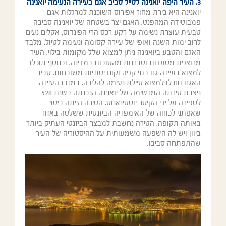
3. העיר היפה יואנינה לטייל סביב אגם בעיירה הנעימה יואנינה
יואנינה היא בירת מחוז אפירוס השוכנת למרגלות אגם
פמבוטידה המהפנט. האגם יצר בשטחה של יואנינה סביבה
טבעית עוצרת נשימה על רקע רכס הרי הפינדוס, אקלים נעים
לרוב ימות השנה ואופי של עיירה קסומה ונעימה לטיול. מלבד
האגם והטבע ביואנינה ניתן למצוא שלל מקומות בילוי. העיר
מרוצפת מסעדות וטברנות מהטובות במדינה. ובנוסף תוכלו
למצוא בעיירה גם בתי קפה וקונדיטוריות משובחות. סביב
האגם תוכלו למצוא טיילת נעימה להליכה. במרכז העיירה
ניצבת טירתה המרשימה של יואנינה הנבנתה בשנת 528
לספירה על ידי הקיסר יוסטינאנוס. הטירה הייתה ביטוי
שאפתני לכוחה של האימפריה הביזנטית ששלטה באזור
באותה תקופה. הטירה נחשבת למבצר הביזנטי העתיק ביותר
ביוון ויש לה השפעה משמעותית על ההיסטוריה של העיר
שהתפתחה סביבו.