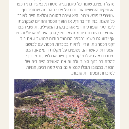
מוצל העצים, שומר על סגנון בנייה מסורתי, כאשר בתי הכפר
העתיקים העשויים אבן נבנו על צלע ההר מה שמזכיר נוף
שוויצרי טיפוסי. מצובו היא עיירה קסומה ומלאת חיים לאורך
כל השנה, במיוחד בחורף, אז הופך הכפר וההרים שבקרבתו
ליעד סקי וספורט חורפי אהוב בקרב המטיילים. תושבי הכפר
הוותיקים הינם נוודים ממוצא רומני, הנקראים "ולאכים" והכפר
אף ידוע גם בשמו "הכפר הרומני" הודות לתושביו. את רוב
זקני הכפר ניתן עדיין לראות בכיכרות הכפר, עם לבושם
המסורתי, כאשר הם נשענים על מקלות רועי צאן. הכפר
מצובו נראה כאילו נלקח מתוך ציור או גלויה, תמיד כיף
להסתובב בנוף הציורי ולחוות את האווירה הייחודית של
הכפר. במצובו תוכלו למצוא גם בתי קפה רבים, חנויות
למזכרות ומסעדות טובות.