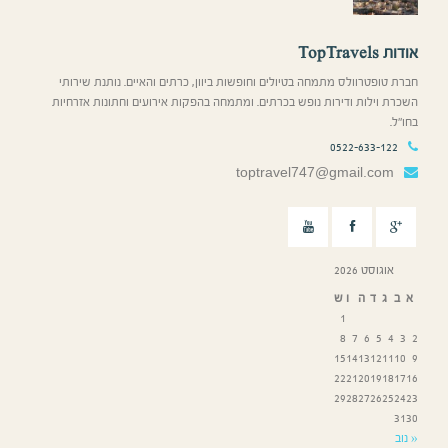
אודות TopTravels
חברת טופטרוולס מתמחה בטיולים וחופשות ביוון, כרתים והאיים. נותנת שירותי
השכרת וילות ודירות נופש בכרתים. ומתמחה בהפקות אירועים וחתונות אזרחיות
בחו”ל.
0522-633-122
toptravel747@gmail.com
אוגוסט 2026
א
ב
ג
ד
ה
ו
ש
1
8
7
6
5
4
3
2
15
14
13
12
11
10
9
22
21
20
19
18
17
16
29
28
27
26
25
24
23
31
30
« נוב