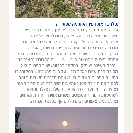
8. להכיר את העיר הקסומה קסטוריה
עיירה פרוותית ומקסימה זו, שלא ניתן לעמוד בפני יופייה,
יושבת על מפרצו של חצי אי צר, למרגלותיו של אגם
אורסטידה הקסום על רקע הרים ונופים עוצרי נשימה. גם
מבחינה אדריכלית זוהי עיירה מעניינת במיוחד, העיירה
מנוקדת בשלל כנסיות ביזאנטיות והפרוסט ביזאנטיות ובבתי
אחוזה יפיפיים מהמאות ה-17 ו-18 – שם התגוררו “הארכונים”
– נכבדי העיירה שעסקו במסחר בפרוות. ייצור הפרוות היא
מסורת רבת שנים באזור כולו, ועד היום ניתן לחוש במסורת זו
בחנויות הפרוות השונות בעיר. אחת הדרכים הטובות ביותר
לחקור את העיירה היא באמצעות סיור רגלי נעים סביב האגם
מהצד הדרומי ועד לצדו הצפוני, הטיילת מוצלת ונעימה
לשוטטות. היערות הסמוכים משרים אווירה ייחודית ומהווים
מקלט למיני ציפורים רבים חלקם אף בסכנת הכחדה.