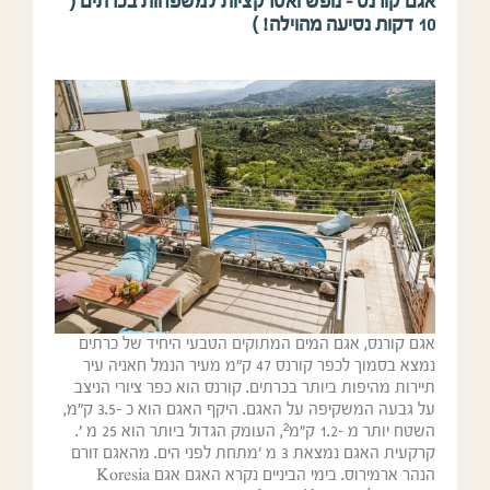
אגם קורנס – נופש ואטרקציות למשפחות בכרתים (
10 דקות נסיעה מהוילה! )
אגם קורנס, אגם המים המתוקים הטבעי היחיד של כרתים
נמצא בסמוך לכפר קורנס 47 ק"מ מעיר הנמל חאניה עיר
תיירות מהיפות ביותר בכרתים. קורנס הוא כפר ציורי הניצב
על גבעה המשקיפה על האגם. היקף האגם הוא כ -3.5 ק"מ,
השטח יותר מ -1.2 ק"מ², העומק הגדול ביותר הוא 25 מ '.
קרקעית האגם נמצאת 3 מ 'מתחת לפני הים. מהאגם זורם
הנהר ארמירוס. בימי הביניים נקרא האגם אגם Koresia