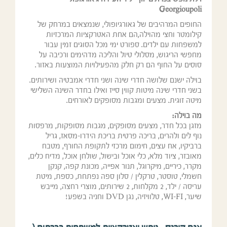
Georgioupoli
החופים המרהיבים של גאורגיופולי, שנמצאים במרחק של
קילומטר וחצי מהוילה,הם אחת האטרקציות המרכזיות
למשפחות עם ילדים. ספורט ימי מכל הסוגים זמין עבור
מחפשי הריגוש, מסלולי טיול והליכה מדהימים ורכיבה על
סוסים על החוף הם רק חלק מהפעילויות המוצעות באזור.
בוילה ישנם שלושה חדרי שינה ושני חדרי אמבטיה ושירותים.
בשני חדרי שינה מיטות קווין סייז ואילו בחדר השינה השלישי
מיטה זוגית. מצעים ומגבות מסופקים לאורחים.
מה בוילה:
מזגן בכל חדר, מצעים מסופקים, מגבות מסופקות, מרפסות
נוף לים ולהרים, בריכה פרטית בריכת הידרו-מסאז, גריל
ברביקיו, אח עצים, חימום מרכזי לתקופת החורף, מטבח
מאובזר, ציוד מלא, כלי אוכל ובישול, שולחן אוכל, מדיח כלים,
מקרר, כיריים, מיקרוגל, תנור אפייה, מכונת קפה, קנקן
חשמלי, טוסטר, טרקלין / סלון ספה נפתחת, כספת, מיטת
עריסה / ילד, 2 מקלחות, 2 שירותים, מוצרי רחצה, מייבש
שיער, WI-FI, טלוויזיה, נגן DVD וחניה בשפע!