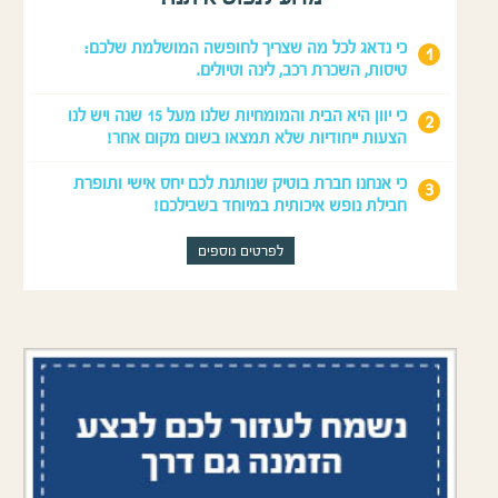
כי נדאג לכל מה שצריך לחופשה המושלמת שלכם:
טיסות, השכרת רכב, לינה וטיולים.
כי יוון היא הבית והמומחיות שלנו מעל 15 שנה ויש לנו
הצעות ייחודיות שלא תמצאו בשום מקום אחר!
כי אנחנו חברת בוטיק שנותנת לכם יחס אישי ותופרת
חבילת נופש איכותית במיוחד בשבילכם!
לפרטים נוספים