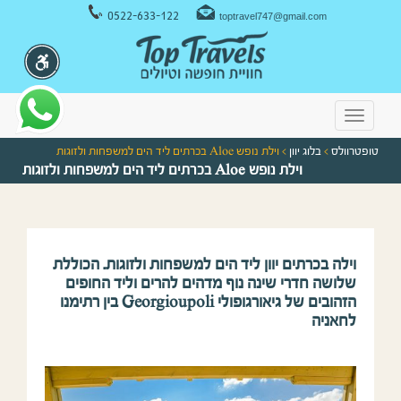
ניווט במקלדת
0522-633-122
toptravel747@gmail.com
Toggle
navigation
טופטרוולס
>
בלוג יוון
> וילת נופש Aloe בכרתים ליד הים למשפחות ולזוגות
וילת נופש Aloe בכרתים ליד הים למשפחות ולזוגות
וילה בכרתים יוון ליד הים למשפחות ולזוגות. הכוללת
שלושה חדרי שינה נוף מדהים להרים וליד החופים
הזהובים של גיאורגופולי Georgioupoli בין רתימנו
לחאניה