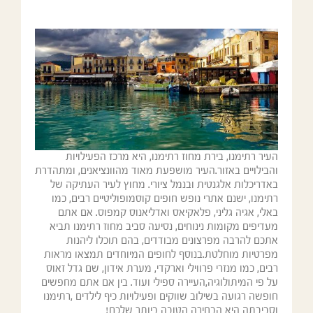
העיר רתימנו, בירת מחוז רתימנו, היא מרכז הפעילויות
והבילויים באזור.העיר מושפעת מאוד מהוונציאנים, ומתהדרת
באדריכלות אלגנטית ובנמל ציורי. מחוץ לעיר העתיקה של
רתימנו, ישנם אתרי נופש חופים קוסמופוליטיים רבים, כמו
באלי, אגיה גליני, פלאקיאס ואדליאנוס קמפוס. אם אתם
מעדיפים מקומות נינוחים, נסיעה סביב מחוז רתימנו תביא
אתכם להרבה מפרצונים מבודדים, בהם תוכלו ליהנות
מפרטיות מוחלטת.בנוסף לחופים המיוחדים תמצאו מראות
רבים, כמו מנזרי פרווילי וארקדי, מערת אידון, שם גדל זאוס
על פי המיתולוגיה,העיירה ספילי ועוד. בין אם אתם מחפשים
חופשה רגועה בשילוב שווקים ופעילויות כיף לילדים ,רתימנו
וסביבתה היא הבחירה הטובה ביותר שלכם!