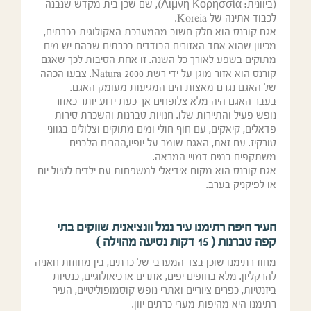
(ביוונית: Λιμνη Κορησσία), שם שכן בית מקדש שנבנה
לכבוד אתינה של Koreia.
אגם קורנס הוא חלק חשוב מהמערכת האקולוגית בכרתים,
מכיוון שהוא אחד האזורים הבודדים בכרתים שבהם יש מים
מתוקים בשפע לאורך כל השנה. זו אחת הסיבות לכך שאגם
קורנס הוא אזור מוגן על ידי רשת Natura 2000. צבעו הכהה
של האגם נגרם מאצות הים המגיעות מעומק האגם.
בעבר האגם היה מלא צלופחים אך כעת ידוע יותר כאזור
נופש פעיל והתיירות שלו. חנויות טברנות והשכרת סירות
פדאלים, קיאקים, עם חוף חולי ומים מתוקים וצלולים בגווני
טורקיז. עם זאת, האגם שומר על יופיו,ההרים הלבנים
משתקפים במים דמויי המראה.
אגם קורנס הוא מקום אידיאלי למשפחות עם ילדים לטיול יום
או לפיקניק בערב.
העיר היפה רתימנו עיר נמל וונציאנית שווקים בתי
קפה טברנות ( 15 דקות נסיעה מהוילה )
מחוז רתימנו שוכן בצד המערבי של כרתים, בין מחוזות חאניה
להרקליון. מלא בחופים יפים, אתרים ארכיאולוגיים, כנסיות
ביזנטיות, כפרים ציוריים ואתרי נופש קוסמופוליטיים, העיר
רתימנו היא מהיפות מערי כרתים יוון.