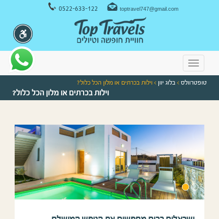
ניווט במקלדת
0522-633-122
toptravel747@gmail.com
Toggle
navigation
טופטרוולס
>
בלוג יוון
> וילות בכרתים או מלון הכל כלול?
וילות בכרתים או מלון הכל כלול?