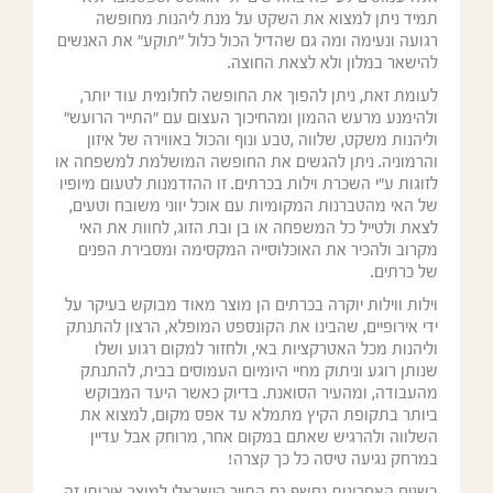
תמיד ניתן למצוא את השקט על מנת ליהנות מחופשה
רגועה ונעימה ומה גם שהדיל הכול כלול "תוקע" את האנשים
להישאר במלון ולא לצאת החוצה.
לעומת זאת, ניתן להפוך את החופשה לחלומית עוד יותר,
ולהימנע מרעש ההמון ומהחיכוך העצום עם "התייר הרועש"
וליהנות משקט, שלווה ,טבע ונוף והכול באווירה של איזון
והרמוניה. ניתן להגשים את החופשה המושלמת למשפחה או
לזוגות ע"י השכרת וילות בכרתים. זו ההזדמנות לטעום מיופיו
של האי מהטברנות המקומיות עם אוכל יווני משובח וטעים,
לצאת ולטייל כל המשפחה או בן ובת הזוג, לחוות את האי
מקרוב ולהכיר את האוכלוסייה המקסימה ומסבירת הפנים
של כרתים.
וילות ווילות יוקרה בכרתים הן מוצר מאוד מבוקש בעיקר על
ידי אירופיים, שהבינו את הקונספט המופלא, הרצון להתנתק
וליהנות מכל האטרקציות באי, ולחזור למקום רגוע ושלו
שנותן רוגע וניתוק מחיי היומיום העמוסים בבית, להתנתק
מהעבודה, ומהעיר הסואנת. בדיוק כאשר היעד המבוקש
ביותר בתקופת הקיץ מתמלא עד אפס מקום, למצוא את
השלווה ולהרגיש שאתם במקום אחר, מרוחק אבל עדיין
במרחק נגיעה טיסה כל כך קצרה!
בשנים האחרונות נחשף גם התייר הישראלי למוצר איכותי זה