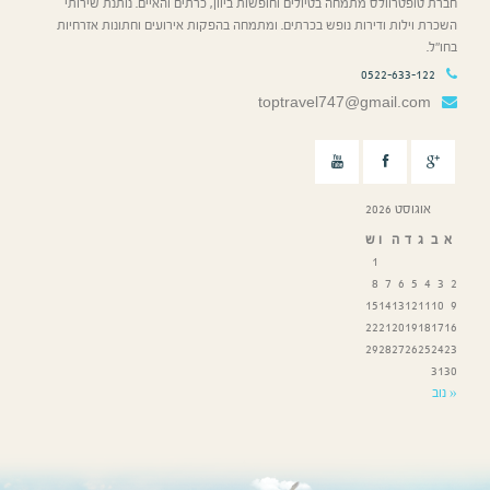
חברת טופטרוולס מתמחה בטיולים וחופשות ביוון, כרתים והאיים. נותנת שירותי
השכרת וילות ודירות נופש בכרתים. ומתמחה בהפקות אירועים וחתונות אזרחיות
בחו”ל.
0522-633-122
toptravel747@gmail.com
אוגוסט 2026
א
ב
ג
ד
ה
ו
ש
1
8
7
6
5
4
3
2
15
14
13
12
11
10
9
22
21
20
19
18
17
16
29
28
27
26
25
24
23
31
30
« נוב