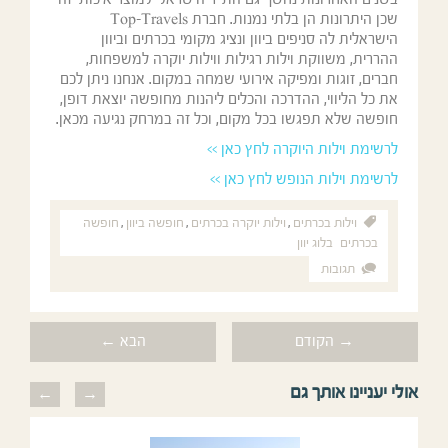
שכן היתרונות הן בלתי נמנות. חברת Top-Travels
הישראלית לה סניפים ביוון ונציג מקומי בכרתים וביוון
ההררית, משווקת וילות רגילות ווילות יוקרה למשפחות,
חברים, זוגות ומפיקה אירועי שמחה במקום. אנחנו ניתן לכם
את כל הליווי, ההדרכה והכלים ליהנות מחופשה יוצאת דופן,
חופשה שלא תפגשו בכל מקום, וכל זה במרחק נגיעה מכאן.
לרשימת וילות היוקרה לחץ כאן >>
לרשימת וילות הנופש לחץ כאן >>
וילות בכרתים
,
וילות יוקרה בכרתים
,
חופשה ביוון
,
חופשה
בכרתים
בלוג יוון
תגובות
→ הקודם
הבא ←
אולי יעניינו אותך גם
previous
next