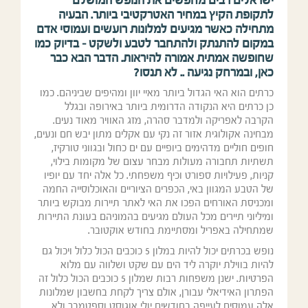
ישראלים רבים מחפשים את הנופש המושלם
לתקופת הקיץ במחיר האטרקטיבי ביותר. הבעיה
מתחילה כאשר מגיעים למלונות רועשים ועמוסי אדם
במקום להתנתק ולהתחבר לטבע ולשקט – בדיוק כמו
שחופשה אמתית אמורה להיראות. הדבר הבא כבר
כאן, ובמרחק נגיעה .. לא תנסו?
כרתים הוא האי הגדול ביותר מאיי יוון ומהיפים שביניהם. כמו
כן כרתים היא הנקודה הדרומית ביותר באירופה ובגלל
הקרבה לאפריקה ולמדבר סהרה, מזג האוויר מאוד נעים.
מבחינה אקולוגית אזור זה נקי עם אקלים מתון יבש חם ונעים,
חופים חוליים מדהימים ביופיים עם ים כחול ובגווני טורקיז,
תשתיות תחבורה מעולות מבחר עצום של מקומות בילוי,
קניות, פעילויות ספורט וכיף משפחתי. כל אלה יחד עם יופיו
של הטבע המגוון באי, הכפרים הציוריים והאוכלוסייה החמה
ומכניסת האורחים הפכו את האי לאתר תיירות מבוקש ביותר
ומיליוני תיירים מכל העולם מגיעים בהמוניהם בעונת התיירות
שמתחילה באפריל ומסתיימת בחודש אוקטובר.
נופש בכרתים יכול להיות במלון 5 כוכבים הכול כלול ויכול גם
להיות בווילת יוקרה ליד הים עם שקט ושלווה עם מלוא
הפרטיות. ישנן משפחות רבות שמלון 5 כוכבים הכול כלול זה
הפתרון האידיאלי עבורן, אולם צריך לקחת בחשבון שמלונות
אלה עמוסים לעייפה בחודשים יולי אוגוסט וספטמבר ולא