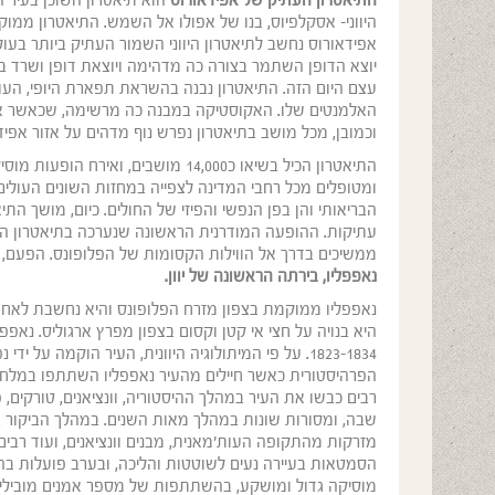
התיאטרון העתיק של אפידאורוס
הוא תיאטרון השוכן בעיר ה
היווני- אסקלפיוס, בנו של אפולו אל השמש. התיאטרון ממ
יוצא הדופן השתמר בצורה כה מדהימה ויוצאת דופן ושרד במ
עצם היום הזה. התיאטרון נבנה בהשראת תפארת היופי, הע
האלמנטים שלו. האקוסטיקה במבנה כה מרשימה, שכאשר אדם
וכמובן, מכל מושב בתיאטרון נפרש נוף מדהים על אזור אפידא
התיאטרון הכיל בשיאו כ14,000 מושבים
ומטופלים מכל רחבי המדינה לצפייה במחזות השונים העולים
הבריאותי והן בפן הנפשי והפיזי של החולים. כיום, מושך ה
ממשיכים בדרך אל הווילות הקסומות של הפלופונס. הפעם, 
נאפפליו, בירתה הראשונה של יוון.
נאפפליו ממוקמת בצפון מזרח הפלופונס והיא נחשבת לאחת הע
היא בנויה על חצי אי קטן וקסום בצפון מפרץ ארגוליס. נאפפ
1823-1834. על פי המיתולוגיה היוונית, העיר הוקמה 
הפרהיסטורית כאשר חיילים מהעיר נאפפליו השתתפו במלחמ
רבים כבשו את העיר במהלך ההיסטוריה, וונציאנים, טורקים,
שבה, ומסורות שונות במהלך מאות השנים. במהלך הביקור בעי
מזרקות מהתקופה העות'מאנית, מבנים וונציאנים, ועוד רבים. 
הסמטאות בעיירה נעים לשוטטות והליכה, ובערב פועלות בה
מוסיקה גדול ומושקע, בהשתתפות של מספר אמנים מובילים 