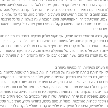
יוונית בעל אותו השם, אשר לפי האגדה העיר הייתה מקום הולדתו של אל הרפ
וקם בקצה הדרום-מזרחי של מקדש המוקדש כולו לאל הרפואה אסקלפיוס. תיאטר
אפידאורוס נחשב לתיאטרון היווני השמור העתיק ביותר בעולם והוא הוקם במאה ה-4 לפני הספירה על ידי האדריכל הקדום, פוליק
צב הטוב ביותר מכל התאטרונים העתיקים האחרים ביוון, עד כדי כך שהוא פו
וצמה, הארכיטקטורה והאקוסטיקה. ואכן, המבנה עונה בשלמות על כל ארבעת
 מדבר ממרכז במת התיאטרון קולו נשמע באופן שווה בכל קצוות התיאטרון
ורוס כולו.
, ואירח הופעות מוסיקה, שירה ומשחקי דרמה יוונים, ואף טקסי פולחן עתיקים. בעבר, היו מגיעים חול
 בתאטרון, מתוך אמונה שלהופעות היו השפעות חיוביות על הצופה, הן בפן
תיאטרון מספר רב של מבקרים מידי יום, ואף משמש כבמה לביצוע מחזות דרמה
עתיקות. ההופעה המודרנית הראשונה שנערכה בתיאטרון הייתה הצגה על סיפורו הטרגי של סופוקלס בשנת 1938. ל
נסיעה קצרה בת כחצי שעה תוביל אתכם אל אחת מהערים היפות והעתיקות ביו
רים הציוריות והרומנטיות ביותר ביוון.
ליו אף הייתה בירתה הראשונה של המדינה היוונית בשנים הראשונות לקיומה, בי
על ידי נפפליוס, בנו של אל הים פוסידון. הסיפור העתיק של העיר מתרחש עוד בתקופה
ת טרויה הידועה. העיר דעכה בתקופה הרומית אך פרחה שוב בתקופה הביזנט
 פרנקים, כולם הטביעו את חותמם על העיר, והשפיעו מאוד על תרבותה, ארכיט
ר יוכלו המבקרים לחזות בחומות עתיקות, טירות מימי הביניים, אנדרטאות ופ
כיום, נאפפליו הינה עיירה תיירותית ושלווה אשר מבקרים בה אלפי תיירים מידי
 מספר טברנות מומלצות ומעולות. פעם בשנה, בחודשי הקיץ, נערך בעיר פסטי
בינלאומיים, הפסטיבל מושך אליו אלפי מבקרים. מומלץ להקדיש לביקור בעיי