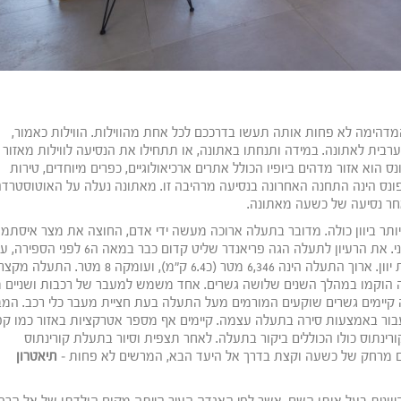
המדהימה לא פחות אותה תעשו בדרככם לכל אחת מהווילות. הווילות כאמור,
רבית לאתונה. במידה ותנחתו באתונה, או תתחילו את הנסיעה לווילות מאזור 
וא אזור מדהים ביופיו הכולל אתרים ארכיאולוגיים, כפרים מיוחדים, טירות
פונס הינה התחנה האחרונה בנסיעה מרהיבה זו. מאתונה נעלה על האוטוסטרדה 
אחר נסיעה של כשעה מאתונה.
יותר ביוון כולה. מדובר בתעלה ארוכה מעשה ידי אדם, החוצה את מצר איסתמו
בעיר קורינתוס ומחברת את מפרץ קורינתוס אל מפרץ הסרוני. את הרעיון לתעלה הגה פריאנדר שליט קד
תעלת קורינתוס נבנתה בין השנים 1881-1893 לאחר עצמאות יוון. ארוך התעלה הינה 6,346 מטר (כ6.4 ק"מ), 
פיראוס בכ-320 ק"מ. מעל התעלה הוקמו במהלך השנים שלושה גשרים. אחד משמש למעבר של רכבות ושניי
לה קיימים גשרים שוקעים המורמים מעל התעלה בעת חציית מעבר כלי רכב. המ
עבור באמצעות סירה בתעלה עצמה. קיימים אף מספר אטרקציות באזור כמו קפ
ורינתוס כולו הכוללים ביקור בתעלה. לאחר תצפית וסיור בתעלת קורינתוס
ם מרחק של כשעה וקצת בדרך אל היעד הבא, המרשים לא פחות –
תיאטרון