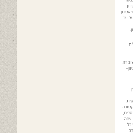
ואה
ון
ליטוס. התיאטרון
על עד
.
ים
אחר ביקור היסטורי חשוב זה,
ון-
ן
ית.
קטורה
סלים,
 שנה.
בל
רה