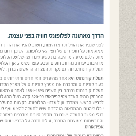
הדרך מאתונה לפלופונס חוויה בפני עצמה.
לפני שנכיר את הווילות המדהימות, חשוב להכיר את הדרך 
ממוקמות על חופי הים של חצי האי פלופונס, השוכן דרום מע
מחכה לכם נסיעה מרהיבה בת כשעתיים וחצי-שלוש. הפלופונס ה
מרהיבות, יערות, נהרות, חופים וטבע עוצר נשימה. אך הפלו
תעלת קורינתוס, זוהי גם נקודת העצירה הראשונה בדרך, ל
תעלת קורינתוס
היא אחד מהיעדים המיוחדים והתיירותיים ב
המרחק מהים האדריאטי ל
לכביש הראשי ממרכז יוון ליעדנו- הפלופונס. בקצוות התע
יוכלו ליהנות מהמראות הנהדרים שיש לתעלה להציע ואף ל
בנג'י מגשר התעלה. ישנם גם מספר סיורים מודרכים באזור ק
והתרשמות מעוצמת המבנה, עולים חזרה על הכביש ונוסעי
אפידאורוס
.