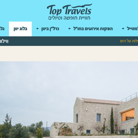
 במקלדת
מטייל
הפקות אירועים בחו"ל
נדל"ן ביוון
בלוג יוון
גלר
ילות על הים
ווילו