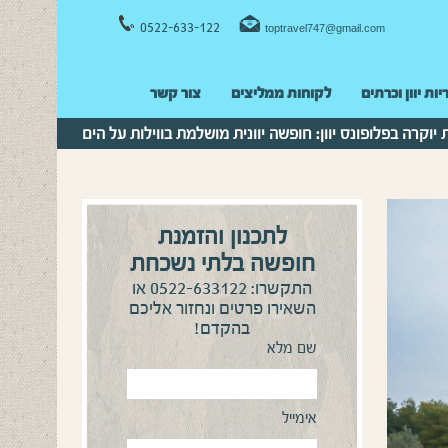
0522-633-122
toptravel747@gmail.com
יות יוון וכרתים
לקוחות ממליצים
צור קשר
ת יוקרה בפלופונס יוון: חופשה יוונית מושלמת בווילות על הים
לתכנון והזמנת
חופשה בלתי נשכחת
0522-633122
התקשרו:
או
השאירו פרטים ונחזור אליכם
בהקדם!
שם מלא
אימייל