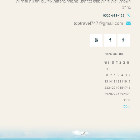
השכרת וילות ודירות נופש בכרתים. ומתמחה בהפקות אירועים וחתונות אזרחיות
בחו”ל.
0522-633-122
toptravel747@gmail.com
אוגוסט 2026
א
ב
ג
ד
ה
ו
ש
1
8
7
6
5
4
3
2
15
14
13
12
11
10
9
22
21
20
19
18
17
16
29
28
27
26
25
24
23
31
30
« נוב