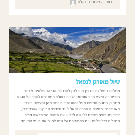
כותב המאמר:
דויד גלזר
טיול מאורגן לנפאל
ממלכת נפאל שוכנת בין הודו לסין למרגלות הרי ההימלאיה. מדינה
הררית בה נמצא הר האוורסט הגבוה בעולם המתנשא לגובה של 8,848
מטר וכן פסגות נוספות מעל 8000 מטרים כמה מהן נמצאות ברכס
האנפורנה. מסיבה זו הפכה נפאל ליעד תיירותי מבוקש ואטרקטיבי,
אלפי מטפסים מנסים כל שנה לכבוש את פסגות ההימלאיה ואלפי
מטיילים בכל גיל מגיעים בהמוניהם על מנת לחוות את היופי המיוחד…