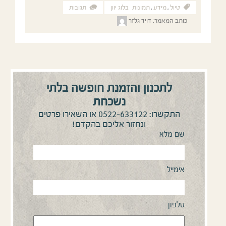
טיול
,
מידע
,
תמונות
בלוג יוון
תגובות
כותב המאמר:
דויד גלזר
לתכנון והזמנת חופשה בלתי
נשכחת
0522-633122
התקשרו:
או השאירו פרטים
ונחזור אליכם בהקדם!
שם מלא
אימייל
טלפון