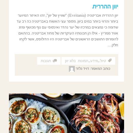
יוון ההררית
יוון ההררית אבריטניה (Evritania) "שוויץ של יוון", זהו האיזור המיוער
ביותר והרווי ביותר במים ביוון. מספר עצי האשוח באבריטניה כה רב עד
שדומה כי נמצאים במרכזו של יער נהדר ואינסופי עם נוף מכושף ומזג
אוויר ממריץ – אילו הן תכונותיו העיקריות של מחוז אבריטניה. בהתאם
להומרוס התושבים הראשונים של אבריטניה היו הדולופס, אשר לקחו
חלק…
טיול
,
מידע
,
תמונות
בלוג יוון
תגובות
כותב המאמר:
דויד גלזר