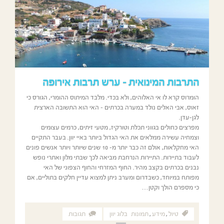
התרבות המינואית – ערש תרבות אירופה
הומרוס קרא לו אי האלוהים, ולא בכדי. מלבד המיתוס ההומרי, הגורס כי
זאוס, אבי האלים נולד במערה בכרתים – האי הוא התשובה הארצית
לגן-עדן.
מפרצים כחולים בגווני תכלת וטורקיז, מטעי זיתים, כרמים עצומים
וצמחיה עשירה ממלאים את האי הגדול ביותר באיי יוון. בעבר התקיים
האי מחקלאות, אולם זה כבר יותר מ- 10 שנים שיותר ויותר אנשים פונים
לעבוד בתיירות. התיירות הנרחבת מביאה לכך שבתי מלון ואתרי נופש
נבנים בכרתים בקצב מהיר. החוף המזרחי והחוף הצפוני של האי
מפותח במיוחד, כשבדרום ומערב ניתן למצוא עדיין חלקים בתוליים, אם
כי מספרם הולך וקטן…
טיול
,
מידע
,
תמונות
בלוג יוון
תגובות