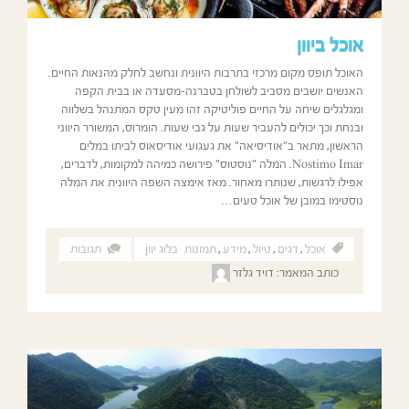
אוכל ביוון
האוכל תופס מקום מרכזי בתרבות היוונית ונחשב לחלק מהנאות החיים.
האנשים יושבים מסביב לשולחן בטברנה-מסעדה או בבית הקפה
ומגלגלים שיחה על החיים פוליטיקה זהו מעין טקס המתנהל בשלווה
ובנחת וכך יכולים להעביר שעות על גבי שעות. הומרוס, המשורר היווני
הראשון, מתאר ב"אודיסיאה" את געגועי אודיסאוס לביתו במלים
Nostimo Imar. המלה "נוסטוס" פירושה כמיהה למקומות, לדברים,
אפילו לרגשות, שנותרו מאחור. מאז אימצה השפה היוונית את המלה
נוסטימו במובן של אוכל טעים…
אוכל
,
דגים
,
טיול
,
מידע
,
תמונות
בלוג יוון
תגובות
כותב המאמר:
דויד גלזר