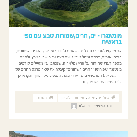
מונטנגרו – ים, הרים,שמורות טבע עם נופי
בראשית
אני מבקש לספר לכם, כל מה שאני יכול ויודע על ארץ ההרים השחורים,
נופים, אגמים, דרכים ומסלולי טיול, וגם קצת על תושבי הארץ, ולהזים
מספר דעות שרווחות על ארץ נפלאה זו, שנכתבו ע"י מטיילים קודמים.
מונטנגרו שפירושו "ההרים השחורים" קיבלה את שמה מרכס ההרים של
הרי Lovcen המתנשאים עד 1749 מטר, הנצפים מקו החוף, ונקראו כך
ע"י העמים שכבשו ארץ זו.
טיול
,
ים
,
מידע
,
תמונות
בלוג יוון
תגובות
כותב המאמר:
דויד גלזר