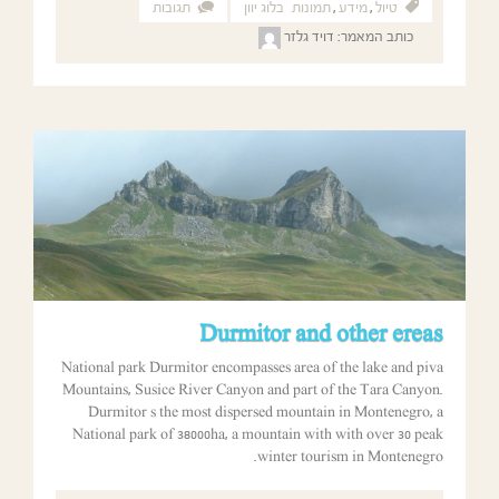
טיול
,
מידע
,
תמונות
בלוג יוון
תגובות
כותב המאמר:
דויד גלזר
Durmitor and other ereas
National park Durmitor encompasses area of the lake and piva
Mountains, Susice River Canyon and part of the Tara Canyon.
Durmitor s the most dispersed mountain in Montenegro, a
National park of 38000ha, a mountain with with over 30 peak
winter tourism in Montenegro.