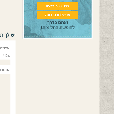
0522-633-122
או שלחו הודעה
ואתם בדרך
לחופשת החלומות!
יש לך ת
האימייל
שם
*
התגובה