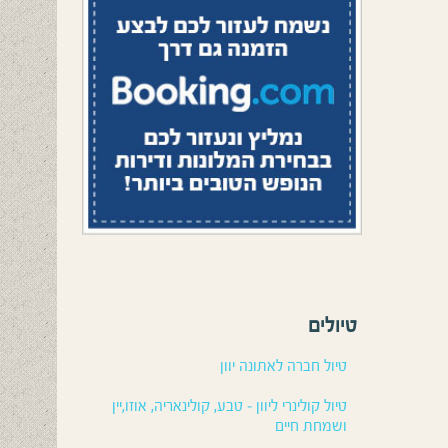
טיולים
טיול חברה לאתונה יוון
טיול קולינרי ליוון – טבע, קולינאריה, אוזו,יין
ושמחת חיים