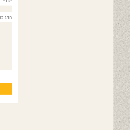
שם
*
התגובה