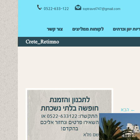
0522-633-122
toptravel747@gmail.com
יות יוון וכרתים
לקוחות ממליצים
צור קשר
Crete_Retimno
לתכנון והזמנת
חופשה בלתי נשכחת
← הבא
0522-633122
התקשרו:
או
השאירו פרטים ונחזור אליכם
בהקדם!
שם מלא