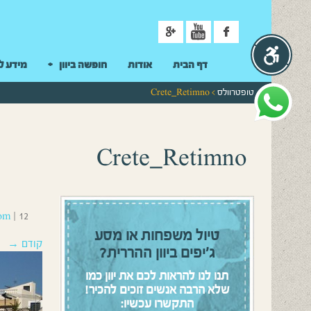
ניווט
דף הבית
אודות
חופשה ביוון
מידע ל
טופטרוולס
> Crete_Retimno
Crete_Retimno
12 באפריל 2016
|
om
טיול משפחות או מסע
קודם →
ג’יפים ביוון ההררית?
תנו לנו להראות לכם את יוון כמו
שלא הרבה אנשים זוכים להכיר!
התקשרו עכשיו: