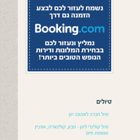
טיולים
טיול חברה לאתונה יוון
טיול קולינרי ליוון – טבע, קולינאריה, אוזו,יין
ושמחת חיים