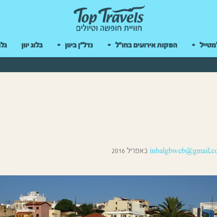
 במקלדת
מטייל
הפקות אירועים בחו"ל
נדל"ן ביוון
בלוג יוון
גלר
inbalgbweb@gmail.c