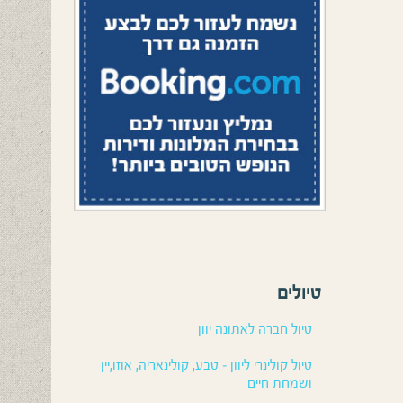
טיולים
טיול חברה לאתונה יוון
טיול קולינרי ליוון – טבע, קולינאריה, אוזו,יין
ושמחת חיים