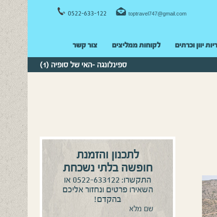
0522-633-122
toptravel747@gmail.com
יות יוון וכרתים
לקוחות ממליצים
צור קשר
ספינלונגה -האי של סופיה (1)
לתכנון והזמנת
חופשה בלתי נשכחת
0522-633122
התקשרו:
או
השאירו פרטים ונחזור אליכם
בהקדם!
שם מלא