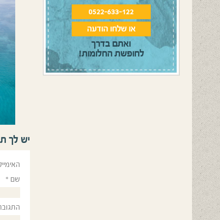
0522-633-122
או שלחו הודעה
ואתם בדרך
לחופשת החלומות!
יש לך ת
האימייל
שם
*
התגובה