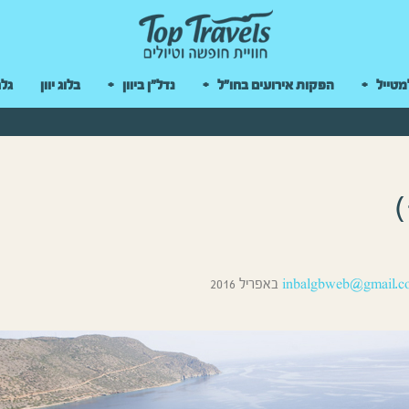
 במקלדת
מטייל
הפקות אירועים בחו"ל
נדל"ן ביוון
בלוג יוון
גלר
inbalgbweb@gmail.c