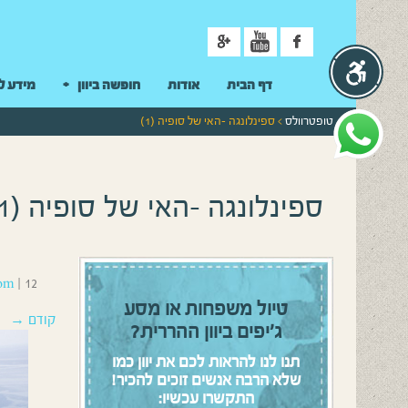
ניווט
דף הבית
אודות
חופשה ביוון
מידע ל
טופטרוולס
> ספינלונגה -האי של סופיה (1)
ספינלונגה -האי של סופיה (1)
12 באפריל 2016
|
om
טיול משפחות או מסע
קודם →
ג’יפים ביוון ההררית?
תנו לנו להראות לכם את יוון כמו
שלא הרבה אנשים זוכים להכיר!
התקשרו עכשיו: