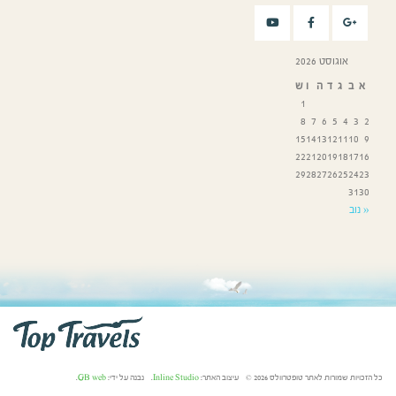
אוגוסט 2026
א
ב
ג
ד
ה
ו
ש
1
8
7
6
5
4
3
2
15
14
13
12
11
10
9
22
21
20
19
18
17
16
29
28
27
26
25
24
23
31
30
« נוב
כל הזכויות שמורות לאתר טופטרוולס 2026 © עיצוב האתר:
Inline Studio
. נבנה על ידי:
GB web
.