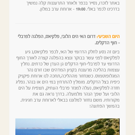
באתר לזכרו, נסייר בכפר ולאחר התרעננות קלה נמשיך
בדרכינו לכפר באלי.
19:00
– ארוחת ערב במלון.
היום השביעי:
דרום האי הים הלובי, פלקיאס, הפלגה לפרבלי
– חוף הדקלים.
ביום זה נסע לחלק הדרומי של האי, לכפר פלקיאס,נ גיע
לפלקיאס לפני עשר בבוקר ונצא בהפלגה קצרה לאורך החוף
הדרומי עד לפרבלי-חוף הדקלים גן העדן של כרתים. נחלץ
עצמות בהליכה מרעננת בקניון המדהים שבו זורם נהר
המגלופוטמוס. כשנחזור מההליכה,תחכה לנו ארוחת פיקניק
כיפית בצל הדקלים. מומלץ להתרחץ במי הים או בנהר. נפליג
חזרה לפלקיאס, נעלה למנזר פרבלי העתיק, תצפית על הים
הלובי ועל שפך הנהר מלמעלה. בדרך נראה גם את
מקורותיו. משם נחזור למלוננו בבאלי לארוחת ערב חגיגית.
בהמשך הפתעה!