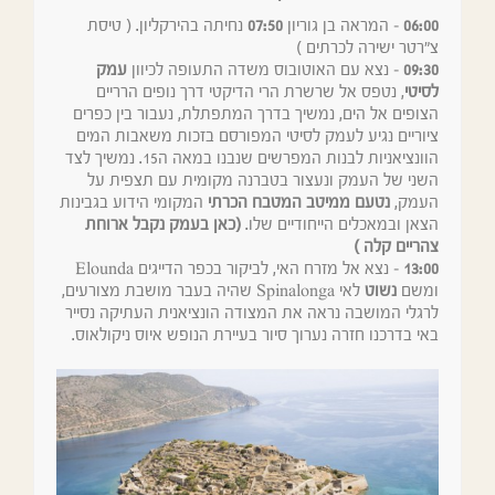
06:00
– המראה בן גוריון
07:50
נחיתה בהירקליון. ( טיסת
צ"רטר ישירה לכרתים )
09:30
– נצא עם האוטובוס משדה התעופה לכיוון
עמק
לסיטי
, נטפס אל שרשרת הרי הדיקטי דרך נופים הרריים
הצופים אל הים, נמשיך בדרך המתפתלת, נעבור בין כפרים
ציוריים נגיע לעמק לסיטי המפורסם בזכות משאבות המים
הוונציאניות לבנות המפרשים שנבנו במאה ה15. נמשיך לצד
השני של העמק ונעצור בטברנה מקומית עם תצפית על
העמק,
נטעם ממיטב המטבח הכרתי
המקומי הידוע בגבינות
הצאן ובמאכלים הייחודיים שלו.
(כאן בעמק נקבל ארוחת
צהריים קלה )
13:00
– נצא אל מזרח האי, לביקור בכפר הדייגים Elounda
ומשם
נשוט
לאי Spinalonga שהיה בעבר מושבת מצורעים,
לרגלי המושבה נראה את המצודה הונציאנית העתיקה נסייר
באי בדרכנו חזרה נערוך סיור בעיירת הנופש איוס ניקולאוס.