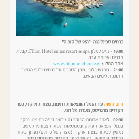
כרתים ספינלונגה -"האי של סופיה"
18:00
– נגיע למלון Filion Hotel suites resort & spa, קבלת
חדרים וארוחת ערב.
אתר המלון:
www.filionhotel-crete.gr
21:00
– מפגש בלובי, מתן הסברים על כרתים ולגבי המשך
התוכנית לימים הבאים.
היום השני:
עיר הנמל הוונציאנית רתימנו, מצודת ארקדי, כפר
הקדרים מרגריטס, מערת מלידוני.
09:30
– לאחר ארוחת הבוקר נסע לעיר היפה רתימנו, נבקר
בנמל הונציאני העתיק ובסמטאות השוק הצבעוניות,משם
נמשיך לביקור במנזר ארקדי, (מצדה של כרתים) נערוך ביקור
בכנסיה ובמוזיאון, נמשיך לכפר הקדרים מרגריטס נבקר