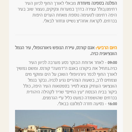
הפלגה בספינה מיוחדת
מבאלי לאורך החוף לכיוון העיר
רתימנו,כולל עצירה בדרך במערות ונקיקים, נעצור שוב בעיר
היפה רתימנו לטעימה נוספת מאחת הערים היפות
בכרתים. לקראת אחה"צ נשייט ונחזור לבאלי.
היום הרביעי:
אגם קורנס, עיירת הנופש גיאורגופולי, עיר הנמל
הוונציאנית כניה.
09:00
– לאחר ארוחת הבוקר נסע מערבה לכיוון העיר
כניה.נתחיל את ביקורנו באגם ה"דמעה" קורנס. ומשם נמשיך
לאורך החוף לכפר גיורגיופולי השוכן על הים ומוקף מים
וצמחים לרב, בשעות הצהריים נגיע לכניה. נבקר בנמל
הוונציאני העתיק ונצא לסייר בסמטאות העיר היפה, כולל
ביקור בבית הכנסת "עץ החיים" שריד לקהילה היהודית
בכרתים שהושמדה כמעט כליל ע"י הגרמנים.
16:00
– נסיעה חזרה למלוננו בבאלי.