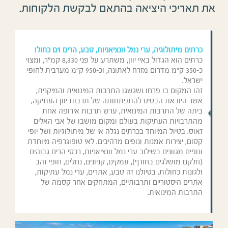
את תאריכי היציאה בהתאם לבקשת הלקוחות.
כרתים מיתולוגיה, ערי נמל וונציאניות, טבע, הרים וים כחול
!
כרתים הוא הגדול באיי יוון, משתרע על פני 8,330 קמ"ר, ומצוי
כ-350 ק"מ מדרום מזרח לאתונה, וכ-950 ק"מ מערבית לחופי
ישראל.
זהו המקום בו פרחו ושגשגו התרבות המינואית והמיקנית,
אשר היוו את הבסיס להתפתחותה של תרבות יוון העתיקה,
ביתה של התרבות המינואית, ערש תרבות אירופה אחת
מהתרבויות העתיקות בעולם ומקום מושבו של אבי האלים
זאוס. בטיול המיוחד בכרתים נגלה אי של מיתולוגיות ושל יופי
קסום, יצירות אמנות ונופים מרהיבים. לאי טופוגרפיה מיוחדת
ונופים מגוונים בשילוב ערי נמל וונציאניות, רכסי הרים גבוהים
(חלקם מושלגים בחורף), עמקים, קניונים, נחלים, חופי זהב
ולגונות כחולות. בטיולנו זה טבע, אתרים, ערי נמל עתיקות,
אתרים היסטוריים ותרבותיים, המתחקים אחר קסמה של
התרבות המינואית.