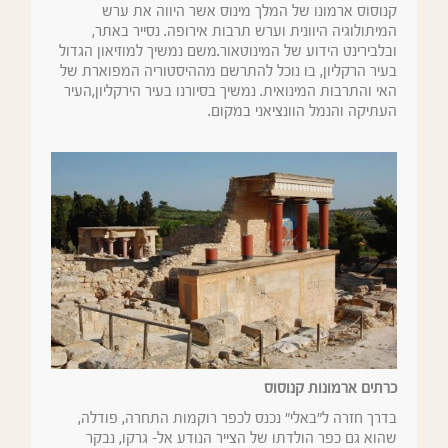
קנוסוס ארמונו של המלך מינוס אשר היווה את ערש
המיתולוגיה היוונית וערש תרבות אירופה. נסייר באתר,
ובלבירינט הידוע של המינוטאור.משם נמשיך למוזיאון הגדול
בעיר הרקליון, בו נוכל להתרשם מההיסטוריה המפוארת של
האי והתרבות המינואית. נמשיך בסיורנו בעיר הירקליון,העיר
העתיקה והנמל הוונציאני במקום.
כרתים ארמונות קנוסוס
בדרך חזרה ל"באלי" נכנס לכפר רוקמות התחרה, פודלה,
שהוא גם כפר הולדתו של הצייר הנודע אל- גרקו, נבקר