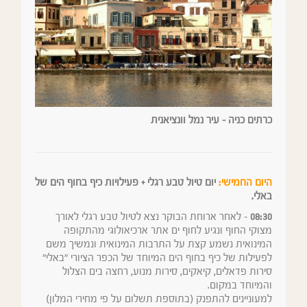
כרתים כניה – עיר נמל וונציאנית
היום החמישי:
יום טיול טבע רגלי + פעילויות כיף בחוף הים של
באלי.
08:30
– לאחר ארוחת הבוקר נצא לטיול טבע רגלי לאורך
מצוקי החוף ונגיע לחוף ים אתר ארכיאולוגי מהתקופה
המינואית נשמע קצת על התרבות המינואית ונמשיך משם
לפעילות של כיף בחוף הים המיוחד של הכפר הציורי "באלי"
סירות פדאלים, קיאקים, סירות מנוע, רחצה בים הצלול
והמיוחד במקום.
למעוניינים להתפנק (בתוספת תשלום על פי מחירי המלון)