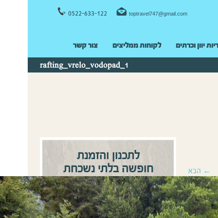
0522-633-122
toptravel747@gmail.com
יות יוון וכרתים
לקוחות ממליצים
צור קשר
rafting_vrelo_vodopad_1
לתכנון והזמנת
חופשה בלתי נשכחת
← הבא
0522-633122
התקשרו:
או
השאירו פרטים ונחזור אליכם
בהקדם!
שם מלא