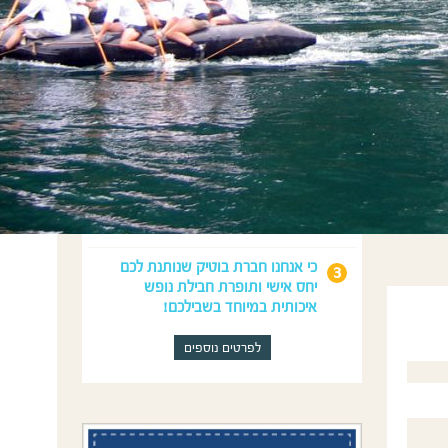
מדוע לנפוש איתנו?
כי נדאג לכל מה שצריך לחופשה
המושלמת שלכם: טיסות, השכרת
רכב, לינה וטיולים.
כי יוון היא הבית והמומחיות שלנו מעל
15 שנה ויש לנו הצעות ייחודיות שלא
תמצאו בשום מקום אחר!
כי אנחנו חברת בוטיק שנותנת לכם
יחס אישי ותופרת חבילת נופש
איכותית במיוחד בשבילכם!
לפרטים נוספים