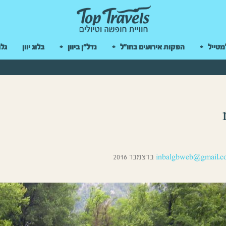
 במקלדת
מטייל
הפקות אירועים בחו"ל
נדל"ן ביוון
בלוג יוון
גלר
inbalgbweb@gmail.c