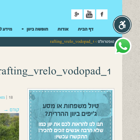
ניווט
דף הבית
אודות
חופשה ביוון
מידע ל
טופטרוולס
> rafting_vrelo_vodopad_1
rafting_vrelo_vodopad_1
18 בדצמבר 2016
|
om
טיול משפחות או מסע
קודם →
ג’יפים ביוון ההררית?
תנו לנו להראות לכם את יוון כמו
שלא הרבה אנשים זוכים להכיר!
התקשרו עכשיו: