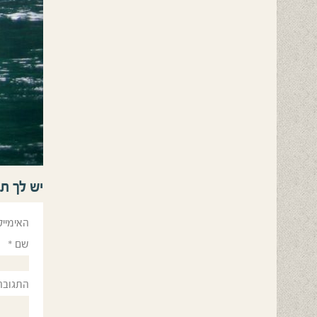
יש לך ת
האימייל
שם
*
התגובה