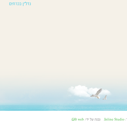
נדל”ן בכרתים
Inline Studio
. נבנה על ידי:
GB web
.