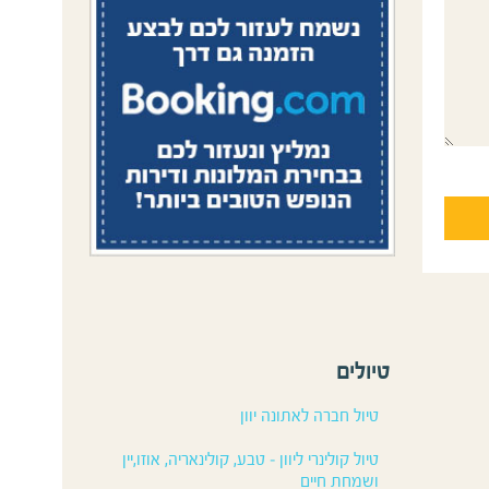
טיולים
טיול חברה לאתונה יוון
טיול קולינרי ליוון – טבע, קולינאריה, אוזו,יין
ושמחת חיים