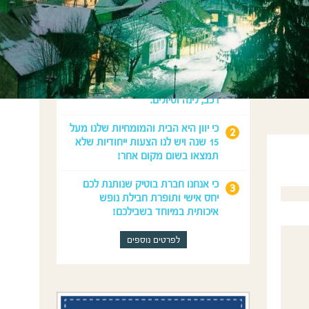
מדוע לנפוש איתנו?
כי נדאג לכל מה שצריך לחופשה
המושלמת שלכם: טיסות, השכרת
רכב, לינה וטיולים.
כי יוון היא הבית והמומחיות שלנו מעל
15 שנה ויש לנו הצעות ייחודיות שלא
תמצאו בשום מקום אחר!
כי אנחנו חברת בוטיק שנותנת לכם
יחס אישי ותופרת חבילת נופש
איכותית במיוחד בשבילכם!
לפרטים נוספים