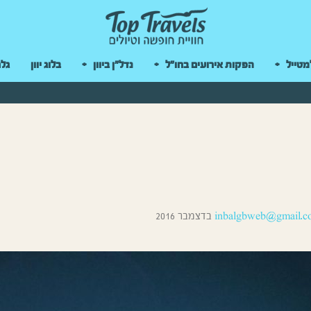
 במקלדת
מטייל
הפקות אירועים בחו"ל
נדל"ן ביוון
בלוג יוון
גלר
inbalgbweb@gmail.c