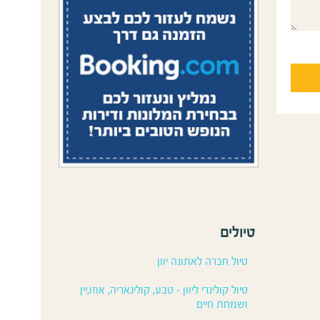
טיולים
טיול חברה לאתונה יוון
טיול קולינרי ליוון – טבע, קולינאריה, אוזו,יין
ושמחת חיים