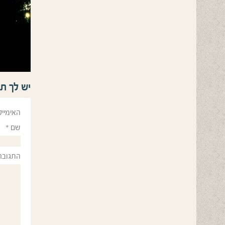
יש לך ת
האימייל
שם
*
התגובה