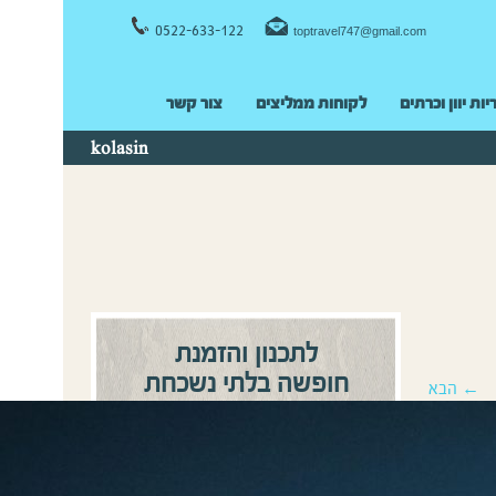
0522-633-122
toptravel747@gmail.com
יות יוון וכרתים
לקוחות ממליצים
צור קשר
kolasin
לתכנון והזמנת
חופשה בלתי נשכחת
← הבא
0522-633122
התקשרו:
או
השאירו פרטים ונחזור אליכם
בהקדם!
שם מלא