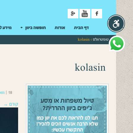
ניווט
דף הבית
אודות
חופשה ביוון
מידע ל
טופטרוולס
> kolasin
kolasin
18 בדצמבר 2016
|
om
טיול משפחות או מסע
קודם →
ג’יפים ביוון ההררית?
תנו לנו להראות לכם את יוון כמו
שלא הרבה אנשים זוכים להכיר!
התקשרו עכשיו: