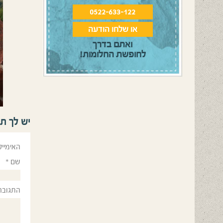
0522-633-122
או שלחו הודעה
ואתם בדרך
לחופשת החלומות!
יש לך ת
האימייל
שם
*
התגובה