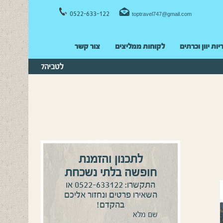
0522-633-122
toptravel747@gmail.com
יות יוון וכרתים
לקוחות ממליצים
צור קשר
לטביה7
לתכנון והזמנת
חופשה בלתי נשכחת
0522-633122
התקשרו:
או
השאירו פרטים ונחזור אליכם
בהקדם!
שם מלא