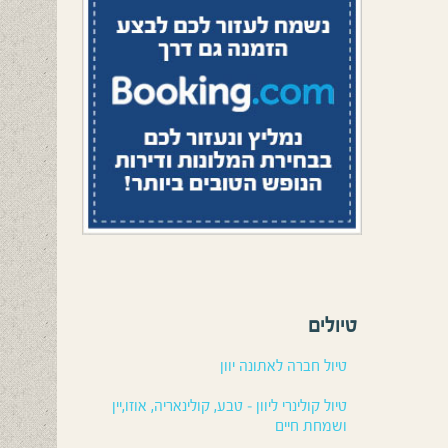
טיולים
טיול חברה לאתונה יוון
טיול קולינרי ליוון – טבע, קולינאריה, אוזו,יין
ושמחת חיים