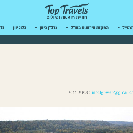
 במקלדת
מטייל
הפקות אירועים בחו"ל
נדל"ן ביוון
בלוג יוון
גלר
inbalgbweb@gmail.c