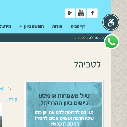
ניווט
דף הבית
אודות
חופשה ביוון
מידע ל
טופטרוולס
> לטביה7
לטביה7
13 באפריל 2016
|
om
טיול משפחות או מסע
קודם →
ג’יפים ביוון ההררית?
תנו לנו להראות לכם את יוון כמו
שלא הרבה אנשים זוכים להכיר!
התקשרו עכשיו: