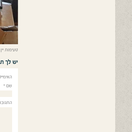
טעימות יין
יש לך ת
האימייל
שם
*
התגובה