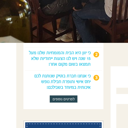
מדוע לנפוש איתנו?
כי נדאג לכל מה שצריך לחופשה
המושלמת שלכם: טיסות, השכרת
רכב, לינה וטיולים.
כי יוון היא הבית והמומחיות שלנו מעל
15 שנה ויש לנו הצעות ייחודיות שלא
תמצאו בשום מקום אחר!
כי אנחנו חברת בוטיק שנותנת לכם
יחס אישי ותופרת חבילת נופש
איכותית במיוחד בשבילכם!
לפרטים נוספים