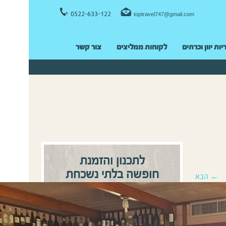
0522-633-122
toptravel747@gmail.com
יות יוון וכרתים
לקוחות ממליצים
צור קשר
לתכנון והזמנת
חופשה בלתי נשכחת
← הבא
0522-633122
התקשרו:
או
השאירו פרטים ונחזור אליכם
בהקדם!
שם מלא