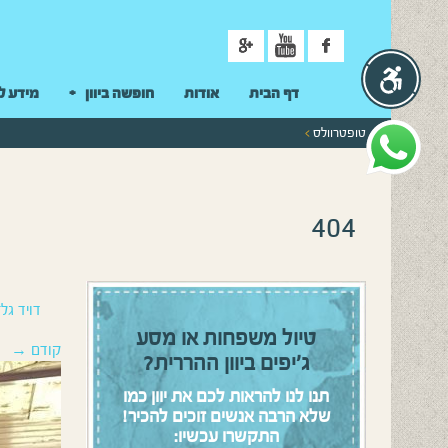
ניווט
דף הבית
אודות
חופשה ביוון
מידע ל
טופטרוולס
>
404
דויד גלז
טיול משפחות או מסע
קודם →
ג’יפים ביוון ההררית?
תנו לנו להראות לכם את יוון כמו
שלא הרבה אנשים זוכים להכיר!
התקשרו עכשיו: