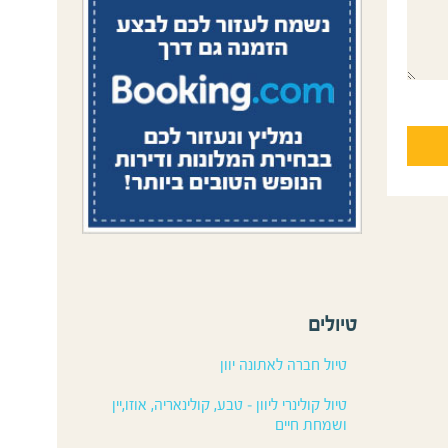
טיולים
טיול חברה לאתונה יוון
טיול קולינרי ליוון – טבע, קולינאריה, אוזו,יין
ושמחת חיים