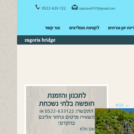
0522-633-122
toptravel747@gmail.com
יות יוון וכרתים
לקוחות ממליצים
צור קשר
zagoria bridge
לתכנון והזמנת
חופשה בלתי נשכחת
← הבא
0522-633122
התקשרו:
או
השאירו פרטים ונחזור אליכם
בהקדם!
שם מלא