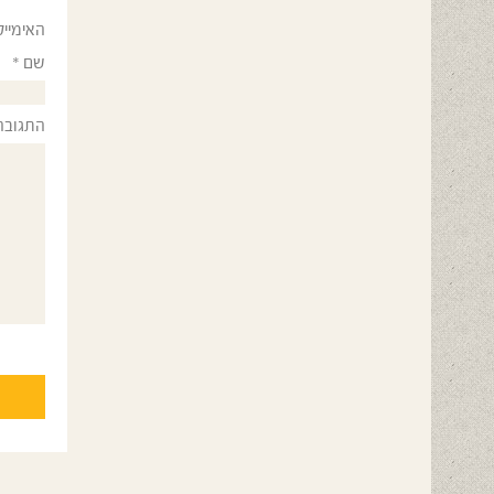
האימייל
שם
*
התגובה