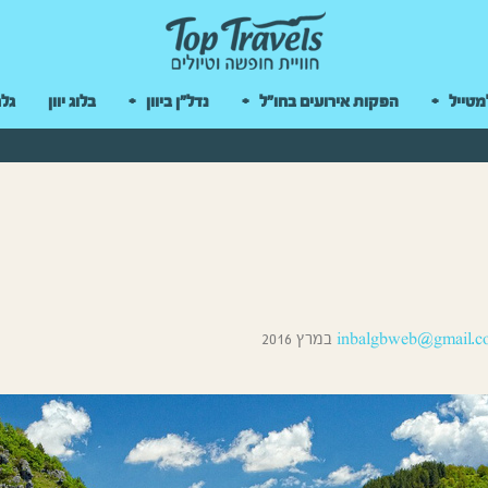
 במקלדת
מטייל
הפקות אירועים בחו"ל
נדל"ן ביוון
בלוג יוון
גלר
inbalgbweb@gmail.c