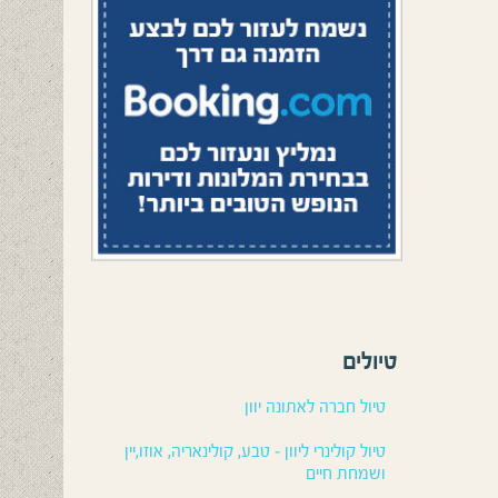
טיולים
טיול חברה לאתונה יוון
טיול קולינרי ליוון – טבע, קולינאריה, אוזו,יין
ושמחת חיים