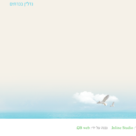
נדל”ן בכרתים
Inline Studio
. נבנה על ידי:
GB web
.