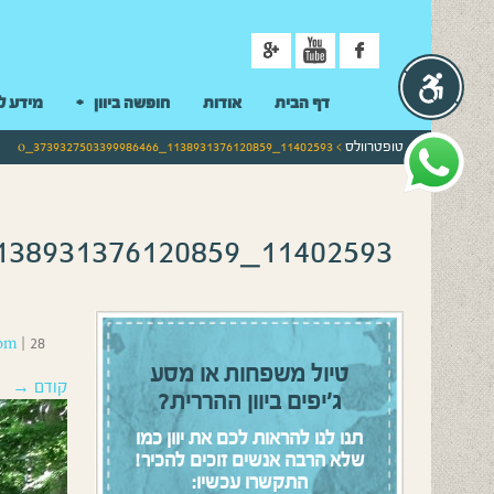
ניווט
דף הבית
אודות
חופשה ביוון
מידע ל
טופטרוולס
> 11402593_1138931376120859_3739327503399986466_o
11402593_1138931376120859_3739327503399986466_o
28 במרץ 2016
|
om
טיול משפחות או מסע
קודם →
ג’יפים ביוון ההררית?
תנו לנו להראות לכם את יוון כמו
שלא הרבה אנשים זוכים להכיר!
התקשרו עכשיו: