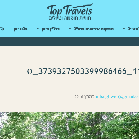
 במקלדת
מטייל
הפקות אירועים בחו"ל
נדל"ן ביוון
בלוג יוון
גלר
inbalgbweb@gmail.c