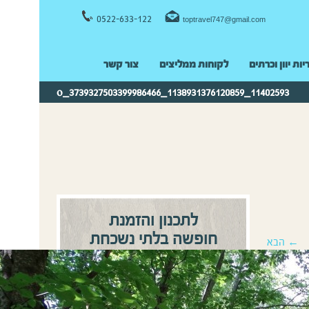
0522-633-122
toptravel747@gmail.com
יות יוון וכרתים
לקוחות ממליצים
צור קשר
11402593_1138931376120859_3739327503399986466_o
לתכנון והזמנת
חופשה בלתי נשכחת
← הבא
0522-633122
התקשרו:
או
השאירו פרטים ונחזור אליכם
בהקדם!
שם מלא