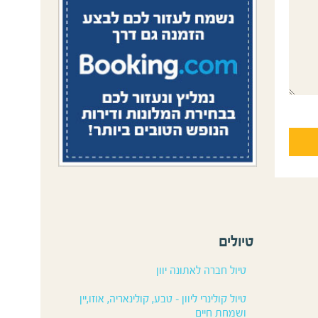
טיולים
טיול חברה לאתונה יוון
טיול קולינרי ליוון – טבע, קולינאריה, אוזו,יין
ושמחת חיים