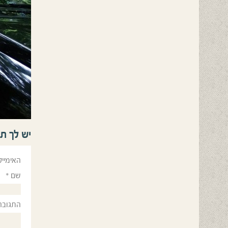
יש לך ת
האימייל
שם
*
התגובה