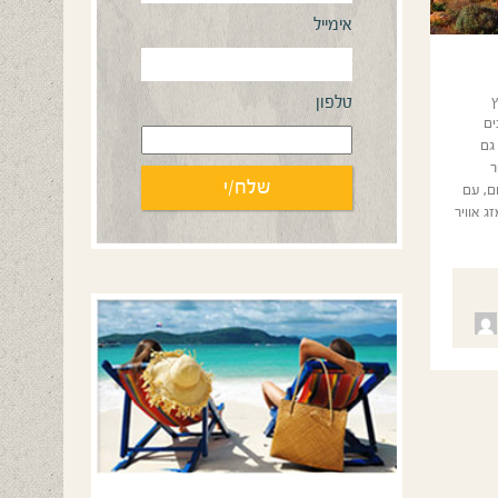
אימייל
ץ
טלפון
ים
גם
ר
– 18 מעלות בצהרי היום, עם
 אוויר