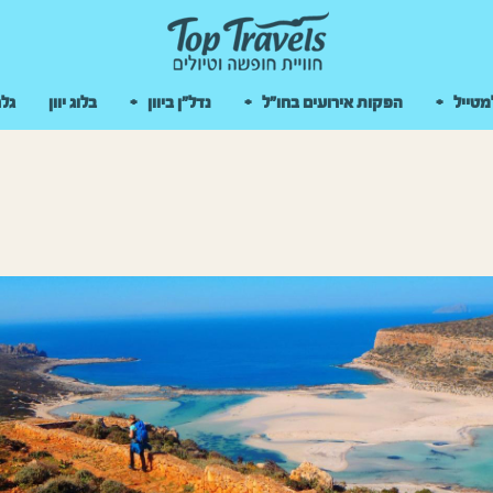
 במקלדת
מטייל
הפקות אירועים בחו"ל
נדל"ן ביוון
בלוג יוון
גלר