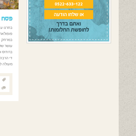
0522-633-122
או שלחו הודעה
פסח ב
ואתם בדרך
בחרנו עב
לחופשת החלומות!
פופולארי
במרחק ט
עושר של 
די הרבה 
מעולה לט