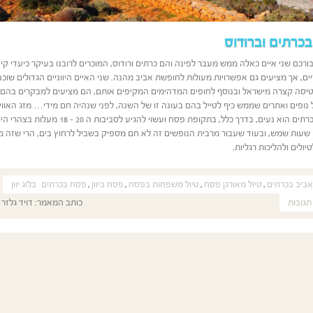
כרתים וברודוס
ורכם שני איים כאלה ממש מעבר לפינה והם כרתים ורודוס, המוכרים לרובנו בעיקר כיעדי קי
ים, אך מציעים גם אפשרויות מעולות לחופשת אביב מהנה. שני האיים היווניים הגדולים שוכנ
יסה קצרה מישראל ובנוסף לחופים המדהימים המקיפים אותם, הם מציעים למבקרים בהם 
נופים ואתרים שממש כיף לטייל בהם בעונה זו של השנה, לפני שנהיה חם מידי… מזג האווי
ברודוס וכרתים הוא נעים, בדרך כלל, בתקופת פסח ועשוי להגיע לסביבות ה 20 
שעות שמש, ובעוד שעבור מרבית הנופשים זה לא חם מספיק בשביל לרחוץ בים, הרי שזה מזג
יולים ולהליכות רגליות.
אביב בכרתים
,
טיול מאורגן פסח
,
טיול משפחות בפסח
,
פסח ביוון
,
פסח בכרתים
בלוג יוון
תגובות
כותב המאמר:
דויד גלזר