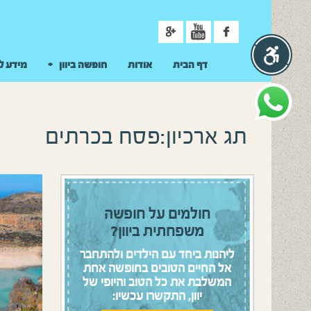
ניווט
דף הבית
אודות
חופשה ביוון
מידע ל
תג ארכיון:פסח בכרתים
חולמים על חופשה
משפחתית ביוון?
ליהנות ביחד עם הילדים ולהתחבר
אל החיים הטובים בחופשה אחת
המשלבת את כל הטוב והיופי של
יוון, התקשרו עכשיו: