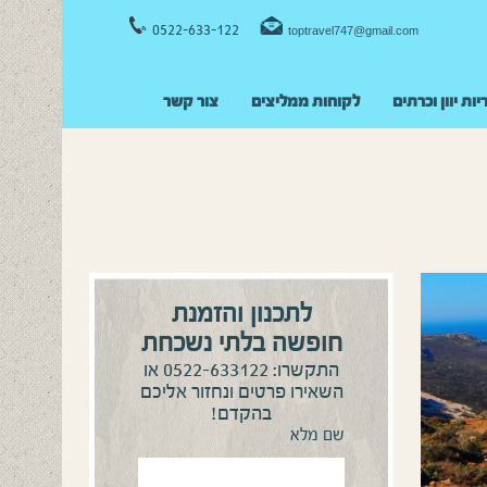
0522-633-122
toptravel747@gmail.com
יות יוון וכרתים
לקוחות ממליצים
צור קשר
לתכנון והזמנת
חופשה בלתי נשכחת
0522-633122
התקשרו:
או
השאירו פרטים ונחזור אליכם
בהקדם!
שם מלא