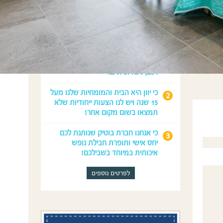
מדוע לנפוש איתנו?
כי נדאג לכל מה שצריך לחופשה
המושלמת שלכם: טיסות, השכרת
רכב, לינה וטיולים.
כי יוון היא הבית והמומחיות שלנו מעל
15 שנה ויש לנו הצעות ייחודיות שלא
תמצאו בשום מקום אחר!
כי אנחנו חברת בוטיק שנותנת לכם
יחס אישי ותופרת חבילת נופש
איכותית במיוחד בשבילכם!
לפרטים נוספים