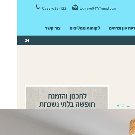
0522-633-122
toptravel747@gmail.com
יות יוון וכרתים
לקוחות ממליצים
צור קשר
24
לתכנון והזמנת
חופשה בלתי נשכחת
← הבא
0522-633122
התקשרו:
או
השאירו פרטים ונחזור אליכם
בהקדם!
שם מלא