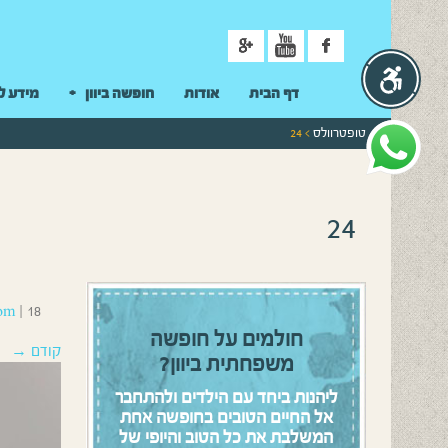
ניווט
דף הבית
אודות
חופשה ביוון
מידע ל
טופטרוולס
> 24
24
18 בדצמבר 2016
|
om
חולמים על חופשה
קודם →
משפחתית ביוון?
ליהנות ביחד עם הילדים ולהתחבר
אל החיים הטובים בחופשה אחת
המשלבת את כל הטוב והיופי של