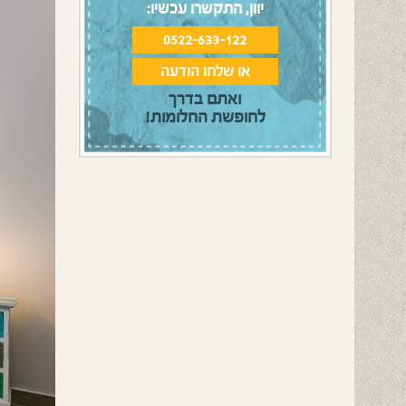
יוון, התקשרו עכשיו:
0522-633-122
או שלחו הודעה
ואתם בדרך
לחופשת החלומות!