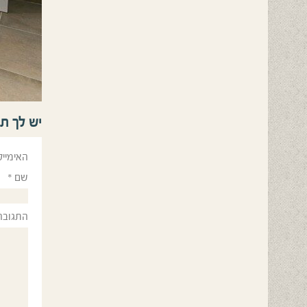
יש לך ת
האימייל
שם
*
התגובה