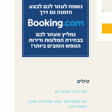
טיולים
טיול חברה לאתונה יוון
טיול קולינרי ליוון – טבע, קולינאריה, אוזו,יין
ושמחת חיים