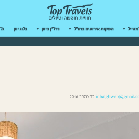
 במקלדת
מטייל
הפקות אירועים בחו"ל
נדל"ן ביוון
בלוג יוון
גלר
inbalgbweb@gmail.c