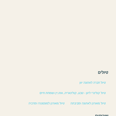
ברה לאתונה יוון
ולינרי ליוון – טבע, קולינאריה, אוזו,יין ושמחת חיים
מאורגן לאתונה וסביבתה
טיול מאורגן למונטנגרו וסרביה
ים