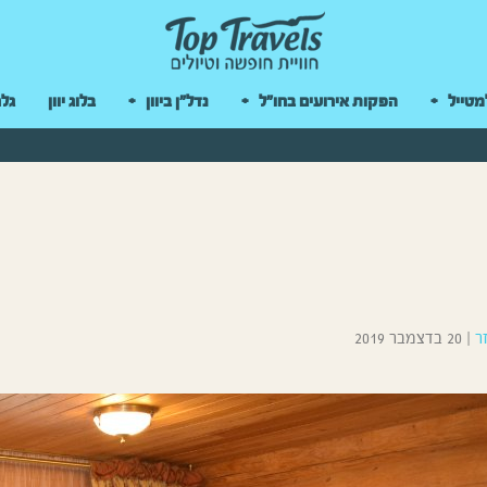
 במקלדת
מטייל
הפקות אירועים בחו"ל
נדל"ן ביוון
בלוג יוון
גלר
ר
|
20 בדצמבר 2019