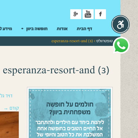
ניווט
דף הבית
אודות
חופשה ביוון
מידע ל
טופטרוולס
> esperanza-resort-and (3)
esperanza-resort-and (3)
דויד גלז
חולמים על חופשה
קודם →
משפחתית ביוון?
ליהנות ביחד עם הילדים ולהתחבר
אל החיים הטובים בחופשה אחת
המשלבת את כל הטוב והיופי של