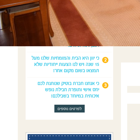
מדוע לנפוש איתנו?
כי נדאג לכל מה שצריך לחופשה
המושלמת שלכם: טיסות, השכרת
רכב, לינה וטיולים.
כי יוון היא הבית והמומחיות שלנו מעל
15 שנה ויש לנו הצעות ייחודיות שלא
תמצאו בשום מקום אחר!
כי אנחנו חברת בוטיק שנותנת לכם
יחס אישי ותופרת חבילת נופש
איכותית במיוחד בשבילכם!
לפרטים נוספים