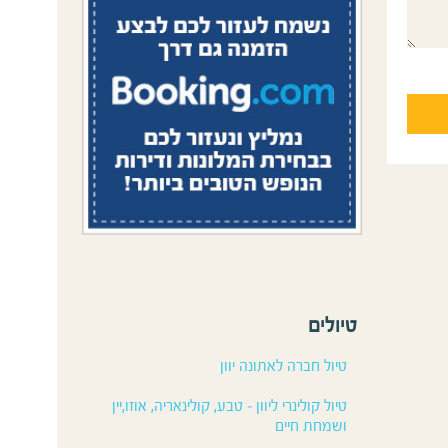
טיולים
טיול חברה לאתונה יוון
טיול קולינרי ליוון – טבע, קולינאריה, אוזו,יין
ושמחת חיים