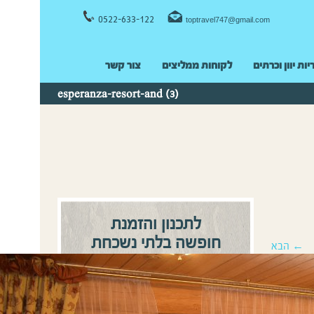
0522-633-122
toptravel747@gmail.com
יות יוון וכרתים
לקוחות ממליצים
צור קשר
esperanza-resort-and (3)
לתכנון והזמנת
חופשה בלתי נשכחת
← הבא
0522-633122
התקשרו:
או
השאירו פרטים ונחזור אליכם
בהקדם!
שם מלא