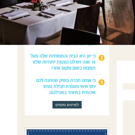
מדוע לנפוש איתנו?
כי נדאג לכל מה שצריך לחופשה
המושלמת שלכם: טיסות, השכרת
רכב, לינה וטיולים.
כי יוון היא הבית והמומחיות שלנו מעל
15 שנה ויש לנו הצעות ייחודיות שלא
תמצאו בשום מקום אחר!
כי אנחנו חברת בוטיק שנותנת לכם
יחס אישי ותופרת חבילת נופש
איכותית במיוחד בשבילכם!
לפרטים נוספים