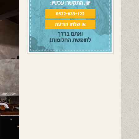
יוון, התקשרו עכשיו:
0522-633-122
או שלחו הודעה
ואתם בדרך
לחופשת החלומות!