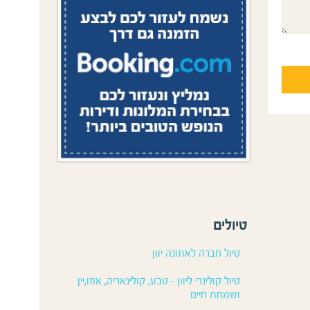
טיולים
טיול חברה לאתונה יוון
טיול קולינרי ליוון – טבע, קולינאריה, אוזו,יין
ושמחת חיים