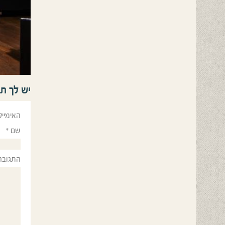
יש לך ת
האימייל
שם
*
התגובה