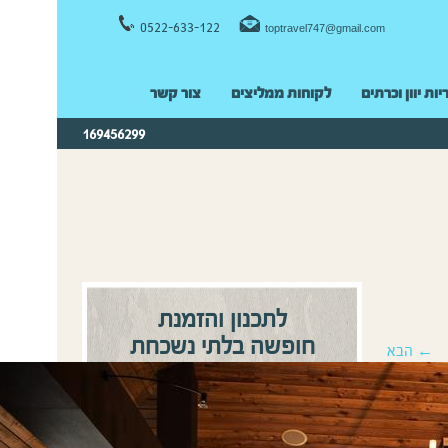
0522-633-122
toptravel747@gmail.com
יות יוון וכרתים
לקוחות ממליצים
צור קשר
169456299
לתכנון והזמנת
חופשה בלתי נשכחת
← הבא
0522-633122
התקשרו:
או
השאירו פרטים ונחזור אליכם
בהקדם!
שם מלא