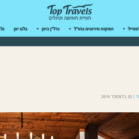
 במקלדת
מטייל
הפקות אירועים בחו"ל
נדל"ן ביוון
בלוג יוון
גלר
ר
|
20 בדצמבר 2019