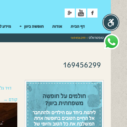
ניווט
דף הבית
אודות
חופשה ביוון
מידע ל
טופטרוולס
> 169456299
169456299
דויד גלז
חולמים על חופשה
קודם →
משפחתית ביוון?
ליהנות ביחד עם הילדים ולהתחבר
אל החיים הטובים בחופשה אחת
המשלבת את כל הטוב והיופי של