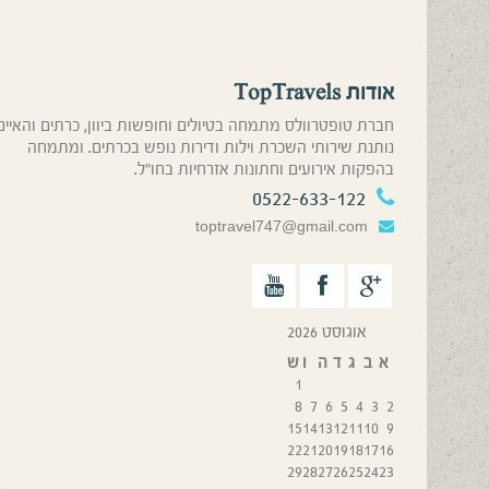
אודות TopTravels
חברת טופטרוולס מתמחה בטיולים וחופשות ביוון, כרתים והאיים
נותנת שירותי השכרת וילות ודירות נופש בכרתים. ומתמחה
בהפקות אירועים וחתונות אזרחיות בחו”ל.
0522-633-122
toptravel747@gmail.com
אוגוסט 2026
א
ב
ג
ד
ה
ו
ש
1
8
7
6
5
4
3
2
15
14
13
12
11
10
9
22
21
20
19
18
17
16
29
28
27
26
25
24
23