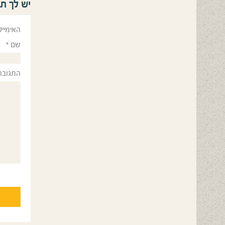
יש לך ת
האימייל
שם
*
התגובה