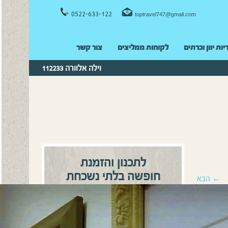
0522-633-122
toptravel747@gmail.com
יות יוון וכרתים
לקוחות ממליצים
צור קשר
וילה אלוורה 112233
לתכנון והזמנת
חופשה בלתי נשכחת
← הבא
0522-633122
התקשרו:
או
השאירו פרטים ונחזור אליכם
בהקדם!
שם מלא