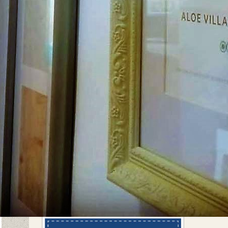
מדוע לנפוש איתנו?
כי נדאג לכל מה שצריך לחופשה
המושלמת שלכם: טיסות, השכרת
רכב, לינה וטיולים.
כי יוון היא הבית והמומחיות שלנו מעל
15 שנה ויש לנו הצעות ייחודיות שלא
תמצאו בשום מקום אחר!
כי אנחנו חברת בוטיק שנותנת לכם
יחס אישי ותופרת חבילת נופש
איכותית במיוחד בשבילכם!
לפרטים נוספים