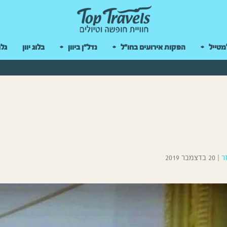
 במקלדת
מטייל
הפקות אירועים בחו"ל
נדל"ן ביוון
בלוג יוון
גלר
ר
|
20 בדצמבר 2019