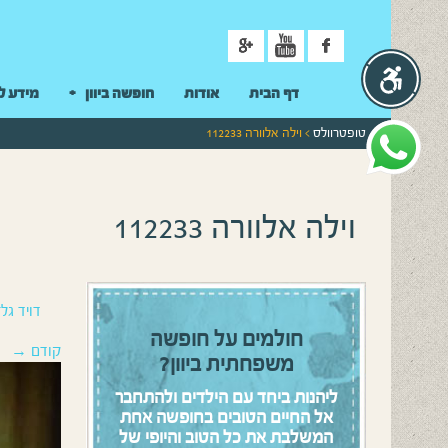
ניווט
דף הבית
אודות
חופשה ביוון
מידע ל
טופטרוולס
> וילה אלוורה 112233
וילה אלוורה 112233
דויד גלז
חולמים על חופשה
קודם →
משפחתית ביוון?
ליהנות ביחד עם הילדים ולהתחבר
אל החיים הטובים בחופשה אחת
המשלבת את כל הטוב והיופי של