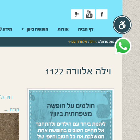
ניווט
דף הבית
אודות
חופשה ביוון
מידע ל
טופטרוולס
> וילה אלוורה 1122
וילה אלוורה 1122
דויד גלז
חולמים על חופשה
קודם →
משפחתית ביוון?
ליהנות ביחד עם הילדים ולהתחבר
אל החיים הטובים בחופשה אחת
המשלבת את כל הטוב והיופי של