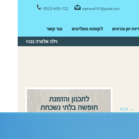
0522-633-122
toptravel747@gmail.com
יות יוון וכרתים
לקוחות ממליצים
צור קשר
וילה אלוורה 1122
לתכנון והזמנת
חופשה בלתי נשכחת
← הבא
0522-633122
התקשרו:
או
השאירו פרטים ונחזור אליכם
בהקדם!
שם מלא