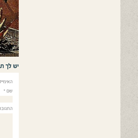
יש לך ת
האימייל
שם
*
התגובה