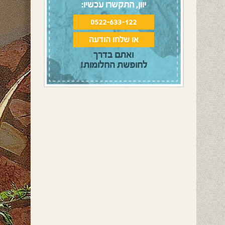
יוון, התקשרו עכשיו:
0522-633-122
או שלחו הודעה
ואתם בדרך
לחופשת החלומות!