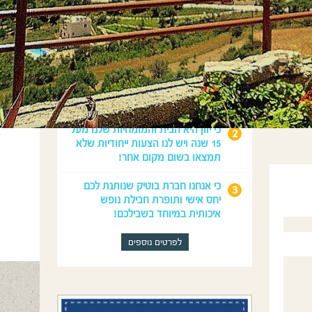
מדוע לנפוש איתנו?
כי נדאג לכל מה שצריך לחופשה
המושלמת שלכם: טיסות, השכרת
רכב, לינה וטיולים.
כי יוון היא הבית והמומחיות שלנו מעל
15 שנה ויש לנו הצעות ייחודיות שלא
תמצאו בשום מקום אחר!
כי אנחנו חברת בוטיק שנותנת לכם
יחס אישי ותופרת חבילת נופש
איכותית במיוחד בשבילכם!
לפרטים נוספים