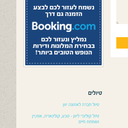
טיולים
טיול חברה לאתונה יוון
טיול קולינרי ליוון – טבע, קולינאריה, אוזו,יין
ושמחת חיים