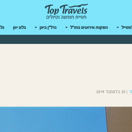
 במקלדת
מטייל
הפקות אירועים בחו"ל
נדל"ן ביוון
בלוג יוון
גלר
ר
|
20 בדצמבר 2019