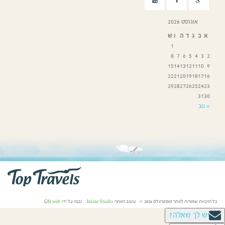
אוגוסט 2026
א
ב
ג
ד
ה
ו
ש
1
8
7
6
5
4
3
2
15
14
13
12
11
10
9
22
21
20
19
18
17
16
29
28
27
26
25
24
23
31
30
« נוב
כל הזכויות שמורות לאתר טופטרוולס 2026 © עיצוב האתר:
Inline Studio
. נבנה על ידי:
GB web
.
יש לך שאלה?