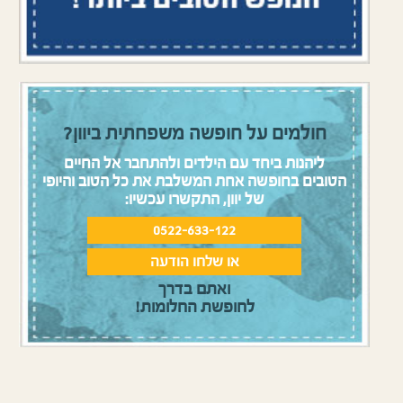
חולמים על חופשה משפחתית ביוון?
ליהנות ביחד עם הילדים ולהתחבר אל החיים
הטובים בחופשה אחת המשלבת את כל הטוב והיופי
של יוון, התקשרו עכשיו:
0522-633-122
או שלחו הודעה
ואתם בדרך
לחופשת החלומות!