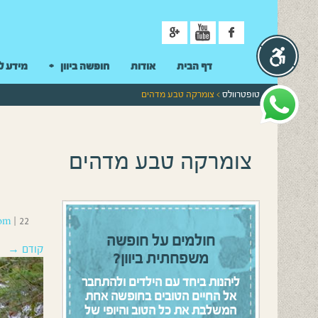
ניווט
דף הבית
אודות
חופשה ביוון
מידע ל
טופטרוולס
> צומרקה טבע מדהים
צומרקה טבע מדהים
22 בנובמבר 2020
|
om
חולמים על חופשה
קודם →
משפחתית ביוון?
ליהנות ביחד עם הילדים ולהתחבר
אל החיים הטובים בחופשה אחת
המשלבת את כל הטוב והיופי של