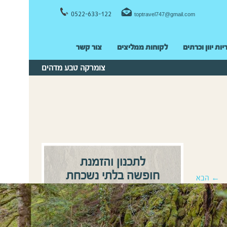
0522-633-122
toptravel747@gmail.com
יות יוון וכרתים
לקוחות ממליצים
צור קשר
צומרקה טבע מדהים
לתכנון והזמנת
חופשה בלתי נשכחת
← הבא
0522-633122
התקשרו:
או
השאירו פרטים ונחזור אליכם
בהקדם!
שם מלא