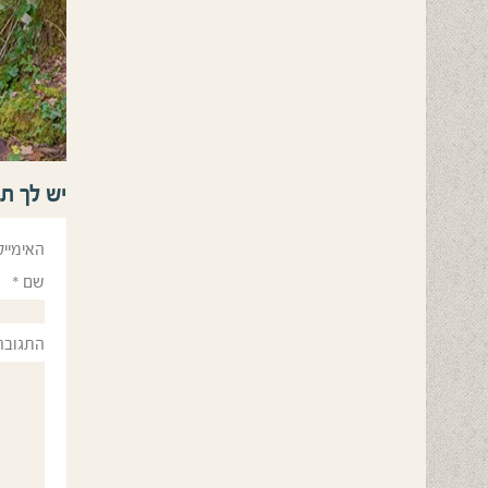
יש לך ת
האימייל
שם
*
התגובה