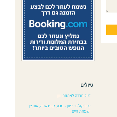
טיולים
טיול חברה לאתונה יוון
טיול קולינרי ליוון – טבע, קולינאריה, אוזו,יין
ושמחת חיים