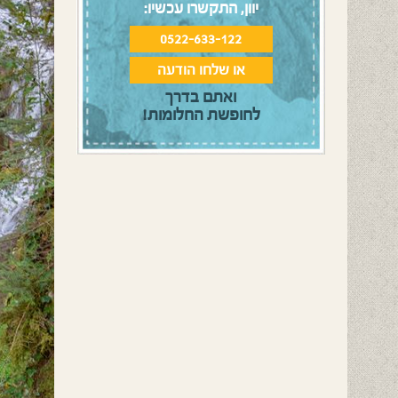
יוון, התקשרו עכשיו:
0522-633-122
או שלחו הודעה
ואתם בדרך
לחופשת החלומות!