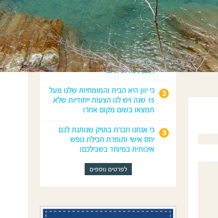
מדוע לנפוש איתנו?
כי נדאג לכל מה שצריך לחופשה
המושלמת שלכם: טיסות, השכרת
רכב, לינה וטיולים.
כי יוון היא הבית והמומחיות שלנו מעל
15 שנה ויש לנו הצעות ייחודיות שלא
תמצאו בשום מקום אחר!
כי אנחנו חברת בוטיק שנותנת לכם
יחס אישי ותופרת חבילת נופש
איכותית במיוחד בשבילכם!
לפרטים נוספים