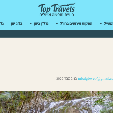
 במקלדת
מטייל
הפקות אירועים בחו"ל
נדל"ן ביוון
בלוג יוון
גלר
inbalgbweb@gmail.c