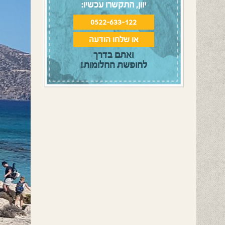
יוון, התקשרו עכשיו:
0522-633-122
או שלחו הודעה
ואתם בדרך
לחופשת החלומות!