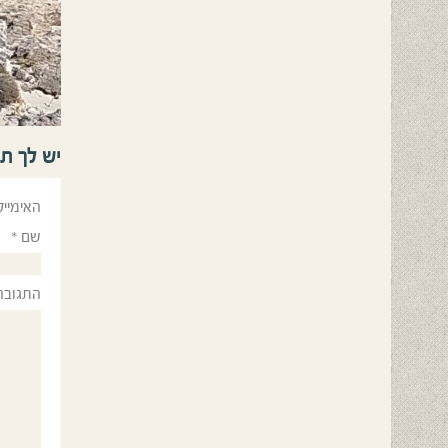
יש לך ת
האימייל
שם
*
התגובה