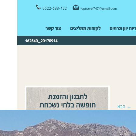
0522-633-122
toptravel747@gmail.com
יות יוון וכרתים
לקוחות ממליצים
צור קשר
20170914_162540
לתכנון והזמנת
חופשה בלתי נשכחת
← הבא
0522-633122
התקשרו:
או
השאירו פרטים ונחזור אליכם
בהקדם!
שם מלא