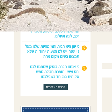
מדוע לנפוש איתנו?
כי נדאג לכל מה שצריך לחופשה
המושלמת שלכם: טיסות, השכרת
רכב, לינה וטיולים.
כי יוון היא הבית והמומחיות שלנו מעל
15 שנה ויש לנו הצעות ייחודיות שלא
תמצאו בשום מקום אחר!
כי אנחנו חברת בוטיק שנותנת לכם
יחס אישי ותופרת חבילת נופש
איכותית במיוחד בשבילכם!
לפרטים נוספים