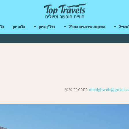
 במקלדת
מטייל
הפקות אירועים בחו"ל
נדל"ן ביוון
בלוג יוון
גלר
inbalgbweb@gmail.c