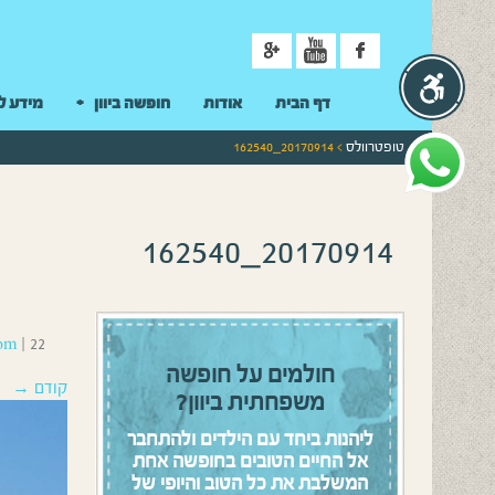
ניווט
דף הבית
אודות
חופשה ביוון
מידע ל
טופטרוולס
> 20170914_162540
20170914_162540
22 בנובמבר 2020
|
om
חולמים על חופשה
קודם →
משפחתית ביוון?
ליהנות ביחד עם הילדים ולהתחבר
אל החיים הטובים בחופשה אחת
המשלבת את כל הטוב והיופי של