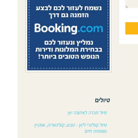
טיולים
טיול חברה לאתונה יוון
טיול קולינרי ליוון – טבע, קולינאריה, אוזו,יין
ושמחת חיים