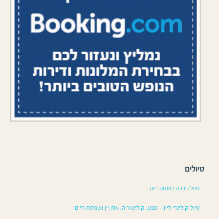
טיולים
טיול חברה לאתונה יוון
טיול קולינרי ליוון – טבע, קולינאריה, אוזו,יין ושמחת חיים