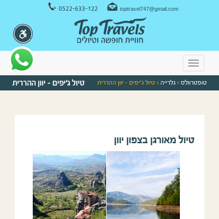
ניווט במקלדת
0522-633-122
toptravel747@gmail.com
Toggle
navigation
טופטרוולס
>
גלרייה
> טיול ג’יפים – יוון ההררית
טיול ג’יפים – יוון ההררית
טיול מאורגן בצפון יוון