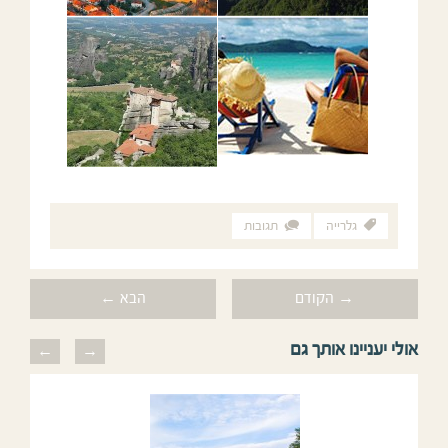
גלרייה
תגובות
→ הקודם
הבא ←
אולי יעניינו אותך גם
previous
next