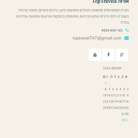
אודות TopTravels
חברת טופטרוולס מתמחה בטיולים וחופשות ביוון, כרתים והאיים. נותנת שירותי
השכרת וילות ודירות נופש בכרתים. ומתמחה בהפקות אירועים וחתונות אזרחיות
בחו”ל.
0522-633-122
toptravel747@gmail.com
אוגוסט 2026
א
ב
ג
ד
ה
ו
ש
1
8
7
6
5
4
3
2
15
14
13
12
11
10
9
22
21
20
19
18
17
16
29
28
27
26
25
24
23
31
30
« נוב