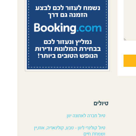
טיולים
טיול חברה לאתונה יוון
טיול קולינרי ליוון – טבע, קולינאריה, אוזו,יין
ושמחת חיים