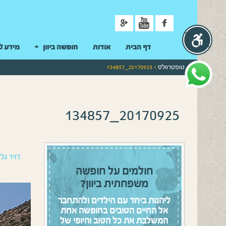
ניווט
דף הבית
אודות
חופשה ביוון
מידע ל
טופטרוולס
> 20170925_134857
20170925_134857
דויד גלז
חולמים על חופשה
משפחתית ביוון?
ליהנות ביחד עם הילדים ולהתחבר
אל החיים הטובים בחופשה אחת
המשלבת את כל הטוב והיופי של