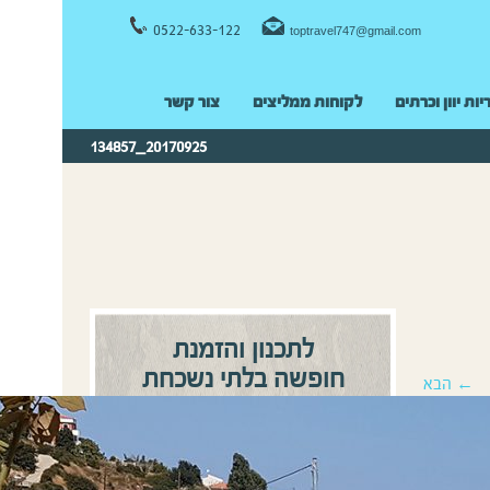
0522-633-122
toptravel747@gmail.com
יות יוון וכרתים
לקוחות ממליצים
צור קשר
20170925_134857
לתכנון והזמנת
חופשה בלתי נשכחת
← הבא
0522-633122
התקשרו:
או
השאירו פרטים ונחזור אליכם
בהקדם!
שם מלא