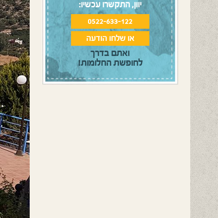
יוון, התקשרו עכשיו:
0522-633-122
או שלחו הודעה
ואתם בדרך
לחופשת החלומות!