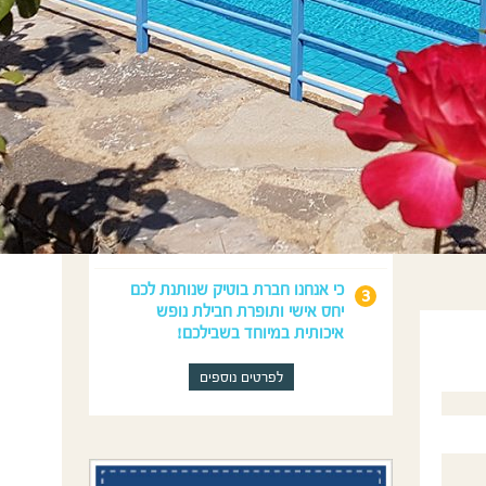
מדוע לנפוש איתנו?
כי נדאג לכל מה שצריך לחופשה
המושלמת שלכם: טיסות, השכרת
רכב, לינה וטיולים.
כי יוון היא הבית והמומחיות שלנו מעל
15 שנה ויש לנו הצעות ייחודיות שלא
תמצאו בשום מקום אחר!
כי אנחנו חברת בוטיק שנותנת לכם
יחס אישי ותופרת חבילת נופש
איכותית במיוחד בשבילכם!
לפרטים נוספים