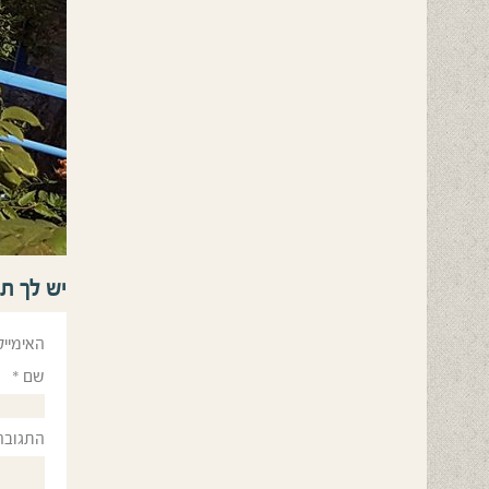
יש לך ת
האימייל
שם
*
התגובה