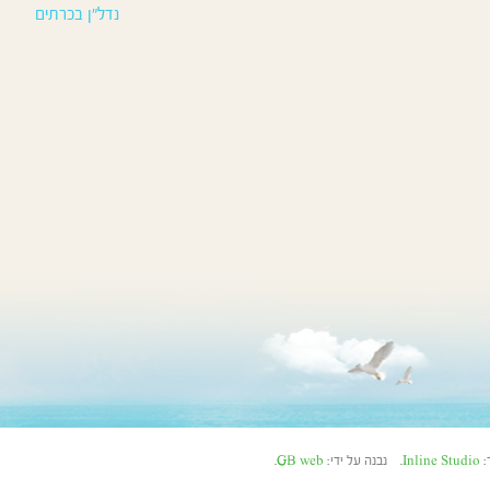
נדל”ן בכרתים
Inline Studio
. נבנה על ידי:
GB web
.