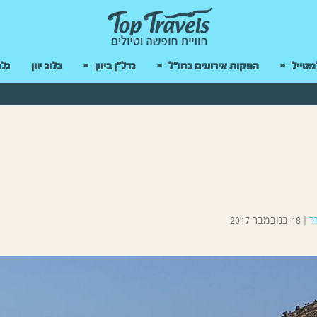
 במקלדת
מטייל
הפקות אירועים בחו"ל
נדל"ן ביוון
בלוג יוון
גלר
ר
|
18 בנובמבר 2017