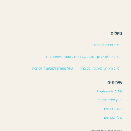
 לאתונה יוון
רי ליוון – טבע, קולינאריה, אוזו,יין ושמחת חיים
גן לאתונה וסביבתה
טיול מאורגן למונטנגרו וסרביה
למטייל
ם
ם