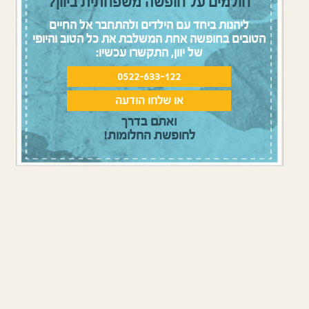
חולמים על חופשה משפחתית ביוון?
ליהנות ביחד עם הילדים ולהתחבר אל החיים
בים בחופשה אחת המשלבת את כל הטוב והיופי
של יוון, התקשרו עכשיו:
0522-633-122
או שלחו הודעה
ואתם בדרך
לחופשת החלומות!