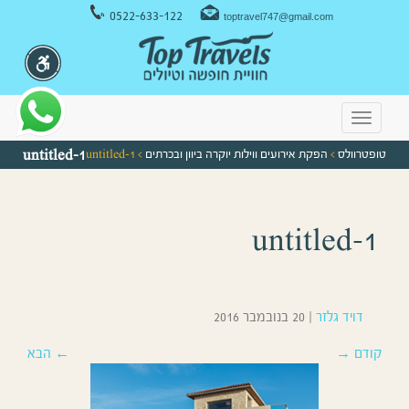
ניווט במקלדת
0522-633-122
toptravel747@gmail.com
Toggle
navigation
טופטרוולס
>
הפקת אירועים ווילות יוקרה ביוון ובכרתים
> untitled-1
untitled-1
untitled-1
דויד גלזר
|
20 בנובמבר 2016
קודם →
← הבא