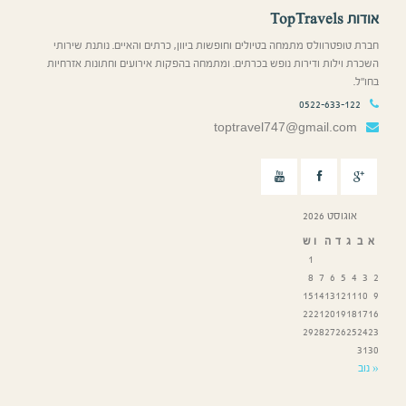
אודות TopTravels
חברת טופטרוולס מתמחה בטיולים וחופשות ביוון, כרתים והאיים. נותנת שירותי
השכרת וילות ודירות נופש בכרתים. ומתמחה בהפקות אירועים וחתונות אזרחיות
בחו”ל.
0522-633-122
toptravel747@gmail.com
אוגוסט 2026
א
ב
ג
ד
ה
ו
ש
1
8
7
6
5
4
3
2
15
14
13
12
11
10
9
22
21
20
19
18
17
16
29
28
27
26
25
24
23
31
30
« נוב