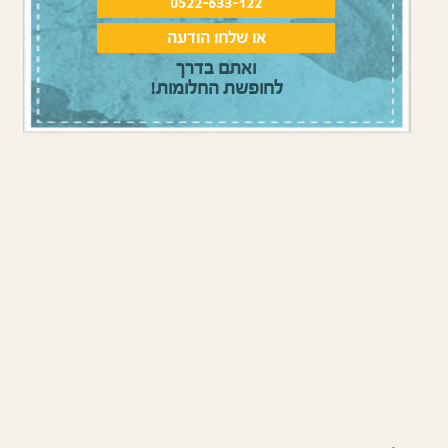
0522-633-122
או שלחו הודעה
ואתם בדרך
לחופשת החלומות!