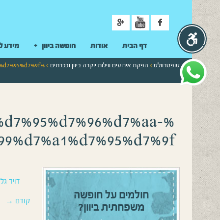
ניווט
דף הבית
אודות
חופשה ביוון
מידע ל
טופטרוולס
>
הפקת אירועים ווילות יוקרה ביוון ובכרתים
> %d7%90%d7%97%d7%95%d7%96%d7%aa-%d7%9e%d7%99%d7%99%d7%a1%d7%95%d7%9f
%d7%95%d7%96%d7%aa-
99%d7%a1%d7%95%d7%9f
דויד גלז
חולמים על חופשה
קודם →
משפחתית ביוון?