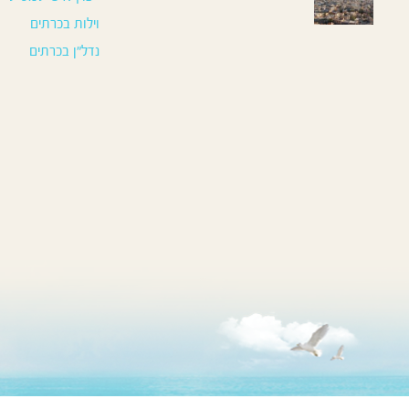
וילות בכרתים
נדל”ן בכרתים