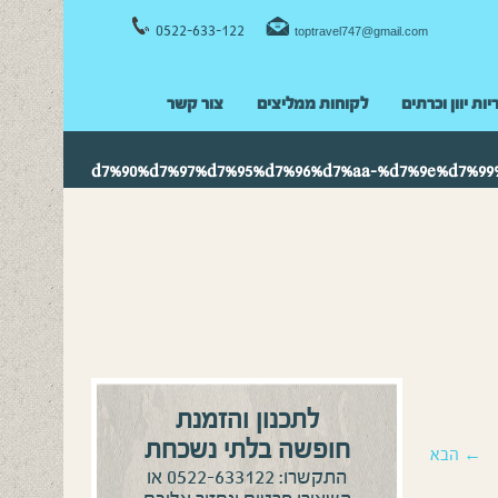
0522-633-122
toptravel747@gmail.com
יות יוון וכרתים
לקוחות ממליצים
צור קשר
לתכנון והזמנת
חופשה בלתי נשכחת
← הבא
0522-633122
התקשרו:
או