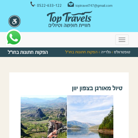
ניווט במקלדת
0522-633-122
toptravel747@gmail.com
Toggle
navigation
טופטרוולס
>
גלרייה
> הפקות חתונות בחו”ל
הפקות חתונות בחו”ל
טיול מאורגן בצפון יוון