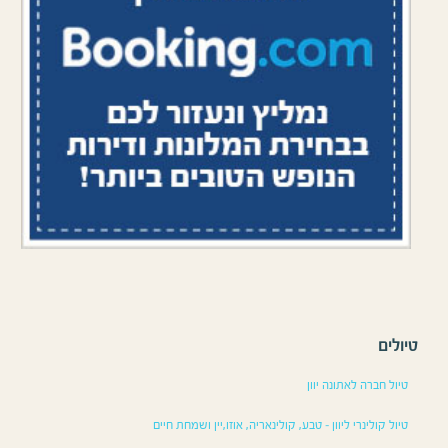
טיולים
טיול חברה לאתונה יוון
טיול קולינרי ליוון – טבע, קולינאריה, אוזו,יין ושמחת חיים