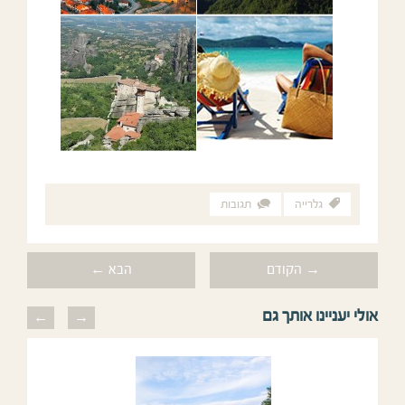
גלרייה
תגובות
→ הקודם
הבא ←
אולי יעניינו אותך גם
previous
next