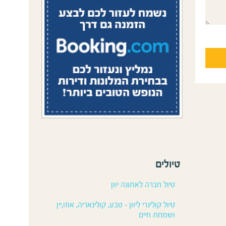
טיולים
טיול חברה לאתונה יוון
טיול קולינרי ליוון – טבע, קולינאריה, אוזו,יין
ושמחת חיים