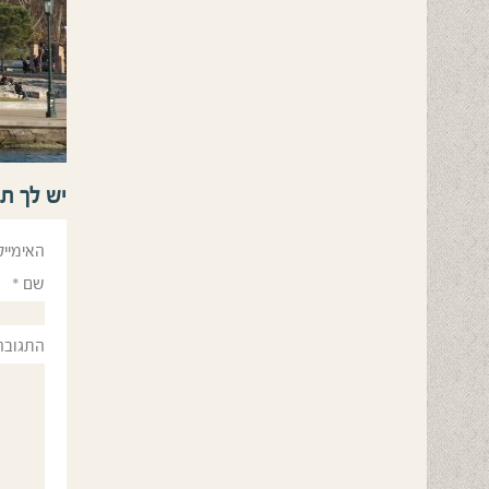
יש לך ת
האימייל
שם
*
התגובה