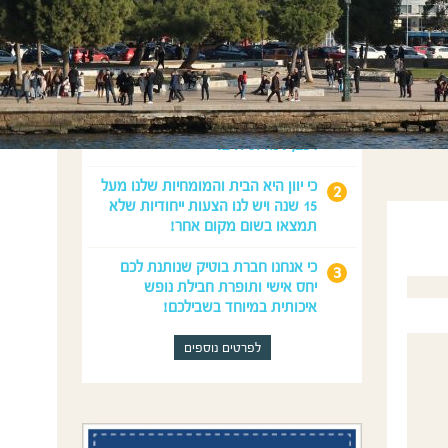
מדוע לנפוש איתנו?
כי נדאג לכל מה שצריך לחופשה
המושלמת שלכם: טיסות, השכרת
רכב, לינה וטיולים.
כי יוון היא הבית והמומחיות שלנו מעל
15 שנה ויש לנו הצעות ייחודיות שלא
תמצאו בשום מקום אחר!
כי אנחנו חברת בוטיק שנותנת לכם
יחס אישי ותופרת חבילת נופש
איכותית במיוחד בשבילכם!
לפרטים נוספים