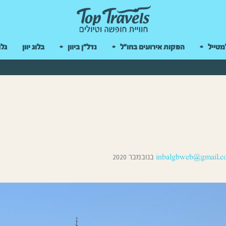
 במקלדת
מטייל
הפקות אירועים בחו"ל
נדל"ן ביוון
בלוג יוון
גלר
inbalgbweb@gmail.c