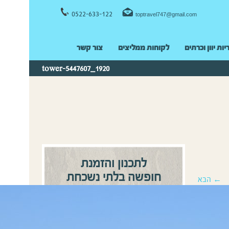
0522-633-122
toptravel747@gmail.com
יות יוון וכרתים
לקוחות ממליצים
צור קשר
tower-5447607_1920
לתכנון והזמנת
חופשה בלתי נשכחת
← הבא
0522-633122
התקשרו:
או
השאירו פרטים ונחזור אליכם
בהקדם!
שם מלא