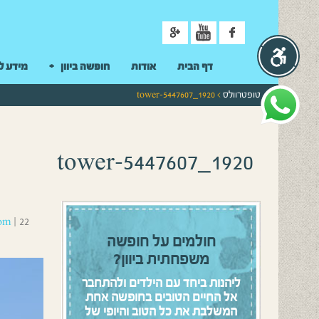
ניווט
דף הבית
אודות
חופשה ביוון
מידע ל
טופטרוולס
> tower-5447607_1920
tower-5447607_1920
22 בנובמבר 2020
|
om
חולמים על חופשה
משפחתית ביוון?
ליהנות ביחד עם הילדים ולהתחבר
אל החיים הטובים בחופשה אחת
המשלבת את כל הטוב והיופי של