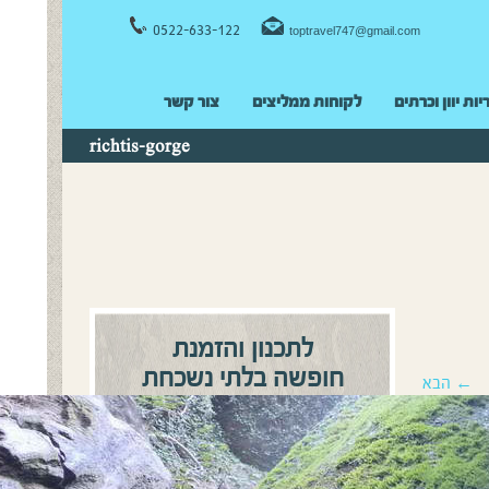
0522-633-122
toptravel747@gmail.com
יות יוון וכרתים
לקוחות ממליצים
צור קשר
richtis-gorge
לתכנון והזמנת
חופשה בלתי נשכחת
← הבא
0522-633122
התקשרו:
או
השאירו פרטים ונחזור אליכם
בהקדם!
שם מלא