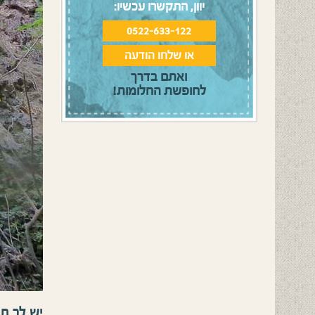
יוון, התקשרו עכשיו:
0522-633-122
או שלחו הודעה
ואתם בדרך
לחופשת החלומות!
יש לך ת