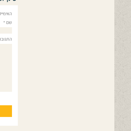
האימייל
שם
*
התגובה