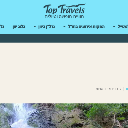
 במקלדת
מטייל
הפקות אירועים בחו"ל
נדל"ן ביוון
בלוג יוון
גלר
ר
|
2 בדצמבר 2016