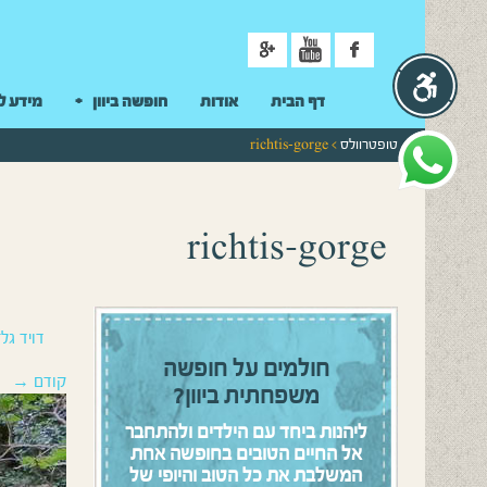
ניווט
דף הבית
אודות
חופשה ביוון
מידע ל
טופטרוולס
> richtis-gorge
richtis-gorge
דויד גלז
חולמים על חופשה
קודם →
משפחתית ביוון?
ליהנות ביחד עם הילדים ולהתחבר
אל החיים הטובים בחופשה אחת
המשלבת את כל הטוב והיופי של