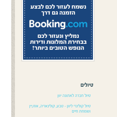
טיולים
טיול חברה לאתונה יוון
טיול קולינרי ליוון – טבע, קולינאריה, אוזו,יין
ושמחת חיים