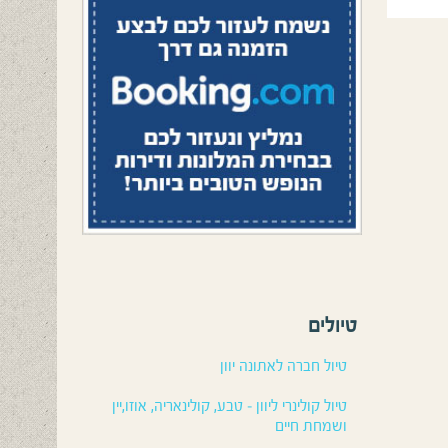
טיולים
טיול חברה לאתונה יוון
טיול קולינרי ליוון – טבע, קולינאריה, אוזו,יין
ושמחת חיים