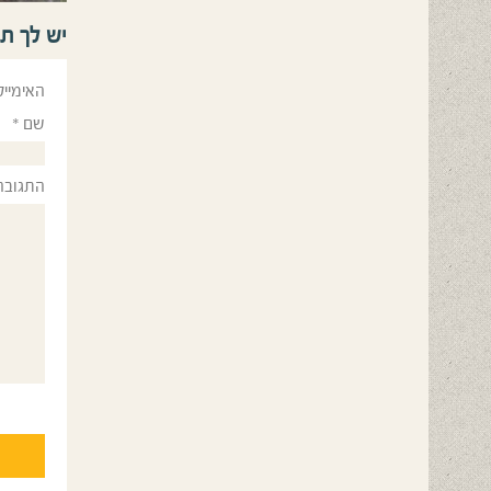
יש לך ת
האימייל
שם
*
התגובה