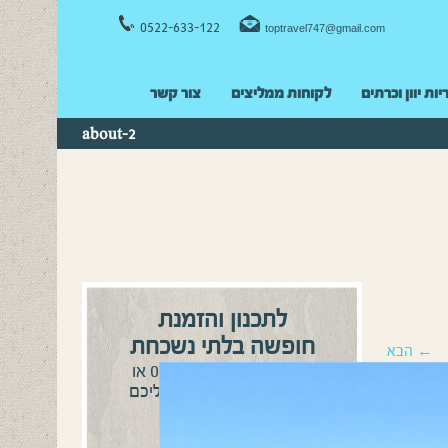
0522-633-122
toptravel747@gmail.com
יות יוון וכרתים
לקוחות ממליצים
צור קשר
about-2
לתכנון והזמנת
חופשה בלתי נשכחת
← הבא
0522-633122
התקשרו:
או
השאירו פרטים ונחזור אליכם
בהקדם!
שם מלא