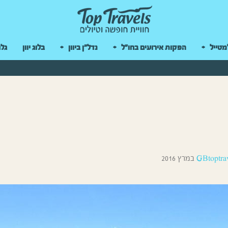
 במקלדת
מטייל
הפקות אירועים בחו"ל
נדל"ן ביוון
בלוג יוון
גלר
GBtoptra