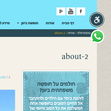
ניווט
דף הבית
אודות
חופשה ביוון
מידע ל
טופטרוולס
>
אודות
> about-2
about-2
2 במרץ 2016
|
vels
חולמים על חופשה
משפחתית ביוון?
ליהנות ביחד עם הילדים ולהתחבר
אל החיים הטובים בחופשה אחת
המשלבת את כל הטוב והיופי של