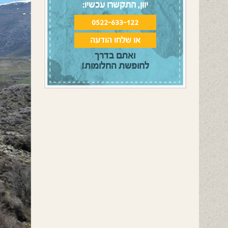
יוון, התקשרו עכשיו:
0522-633-122
או שלחו הודעה
ואתם בדרך
לחופשת החלומות!