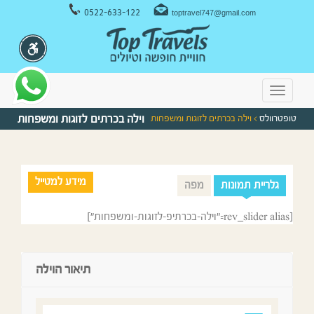
ניווט במקלדת
0522-633-122
toptravel747@gmail.com
Toggle
navigation
טופטרוולס
> וילה בכרתים לזוגות ומשפחות
וילה בכרתים לזוגות ומשפחות
מידע למטייל
גלריית תמונות
מפה
[rev_slider alias="וילה-בכרתיפ-לזוגות-ומשפחות"]
תיאור הוילה