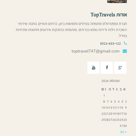
אודות TopTravels
חברת טופטרוולס מתמחה בטיולים וחופשות ביוון, כרתים והאיים. נותנת שירותי
השכרת וילות ודירות נופש בכרתים. ומתמחה בהפקות אירועים וחתונות אזרחיות
בחו”ל.
0522-633-122
toptravel747@gmail.com
אוגוסט 2026
א
ב
ג
ד
ה
ו
ש
1
8
7
6
5
4
3
2
15
14
13
12
11
10
9
22
21
20
19
18
17
16
29
28
27
26
25
24
23
31
30
« נוב