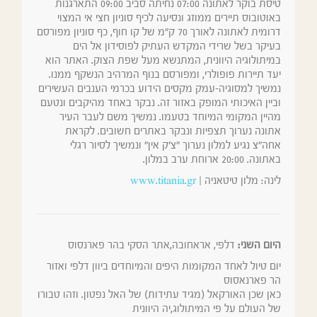
טיסת בוקר לאתונה 07:00 נחיתה סביב 09:00 התארגנות
באוטובוס תיירים ממוזג ונסיעה לכיף סוניון חצי אי המצוי
דרומית לאתונה לאורך 70 ק"מ של קו חוף, כף סוניון מפורסם
בעיקר בשל שרידי המקדש העתיק לפוסידון אל הים
במיתולוגיה היוונית, המתנשא מעל שפת הצוק. האתר הוא
יעד תיירות פופולרי, ומפורסם בנוף המרהיב הנשקף ממנו.
נמשיך למסוגיה-עמק מקסים הידוע בכרמי הענבים העשירים
וביין האיכותי המופק באזור זה. נבקר באחד מהיקבים ונטעם
מהיין המקומי המיוחד בטעמו. נמשיך משם לעבר העיר
אתונה נערוך תצפיות ונבקר באתרים חשובים. לקראת
אחה"צ נגיע למלון נערוך "צ'ק אין" ונמשיך לסיור רגלי
באתונה. 20:00 ארוחת ערב במלון.
לינה: מלון טיטאניה |
www.titania.gr
היום השני:
דלפי, אראחובה,אתר הסקי בהר פארנסוס
יום טיול לאחד המקומות היפים והמיוחדים ביוון דלפי ואזור
הר פארנאסוס
כאן שכן האורקאל (מגיד עתידות) של האל נפטון. וזהו טבורו
של העולם על פי המיתולוג,יה היוונית