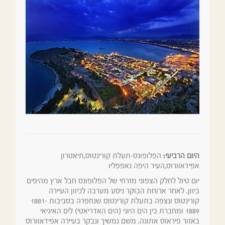
היום הרביעי:
הפלופונס-תעלת קורינטוס,תיאטרון
אפידאוורוס,העיר היפה נאפפליו
יום טיול לחלק הצפוני מזרחי של הפלופונס חבל ארץ מהיפים
ביוון. לאחר ארוחת הבוקר ניסע מערבה לכיוון העיירה
קורינטוס ונצפה בתעלת קורינטוס שנחפרה בסביבות 1881-
1889 ומחברת בין הים היוני (הים האדריאטי) לים האיגיאי
באזור פיראוס אתונה. משם נמשיך ונבקר בעיירה אפידאוורוס