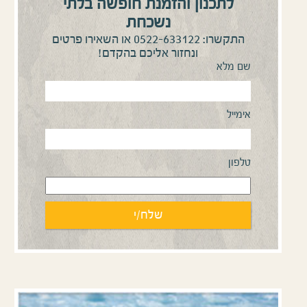
לתכנון והזמנת חופשה בלתי
נשכחת
0522-633122
התקשרו:
או השאירו פרטים
ונחזור אליכם בהקדם!
שם מלא
אימייל
טלפון