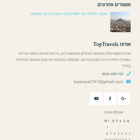
מאמרים אחרונים
אתונה למטייל: 10 האטרקציות הטובות ביותר באתונה
אודות TopTravels
חברת טופטרוולס מתמחה בטיולים וחופשות ביוון, כרתים והאיים. נותנת שירותי
השכרת וילות ודירות נופש בכרתים. ומתמחה בהפקות אירועים וחתונות אזרחיות
בחו”ל.
0522-633-122
toptravel747@gmail.com
אוגוסט 2026
א
ב
ג
ד
ה
ו
ש
1
8
7
6
5
4
3
2
15
14
13
12
11
10
9