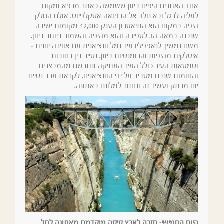
אחד האתרים היפים ביוון ששמשה כאתר מרפא ומקום
לעליה לרגל ובא נולד אל הרפואה אסקלפיוס. אולם החלק
היפה במקום הוא התיאטרון הענק 12,000 מקומות ישיבה
שנבנה במאה ה3 לספירה והוא מהיפה והשמור ביותר ביוון.
משם נמשיך לנאפפליו עיר נמל וונציאנית עם אווירה יוונית –
איטלקית מהיפות והרומנטיות ביוון. נסייר בין רחובות
וסמטאות העיר כולל העיר העתיקה ונתרשם מהמבצרים
והחומות שנבנו מסביב על ידי הוונציאנים. לקראת ערב נסיים
יום מרתק ועשיר זה ונחזור למלוננו באתונה.
היום החמישי: חזרה לארץ טיסה מוקדמת מאתונה לתל