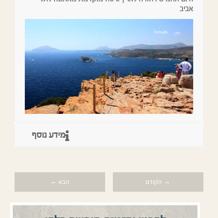
אביב
מידע נוסף
→ הקודם
הבא ←