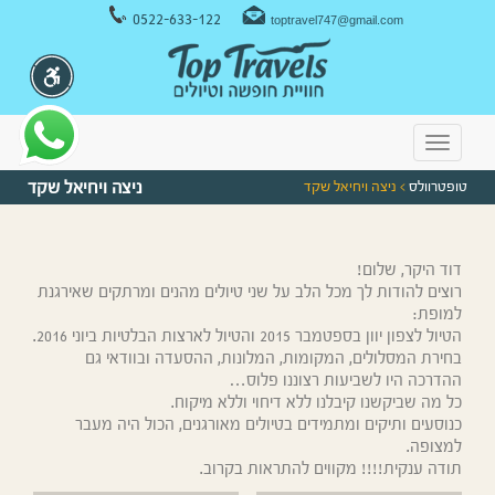
ניווט במקלדת
0522-633-122
toptravel747@gmail.com
Toggle
navigation
טופטרוולס
> ניצה ויחיאל שקד
ניצה ויחיאל שקד
דוד היקר, שלום!
רוצים להודות לך מכל הלב על שני טיולים מהנים ומרתקים שאירגנת
למופת:
הטיול לצפון יוון בספטמבר 2015 והטיול לארצות הבלטיות ביוני 2016.
בחירת המסלולים, המקומות, המלונות, ההסעדה ובוודאי גם
ההדרכה היו לשביעות רצוננו פלוס…
כל מה שביקשנו קיבלנו ללא דיחוי וללא מיקוח.
כנוסעים ותיקים ומתמידים בטיולים מאורגנים, הכול היה מעבר
למצופה.
תודה ענקית!!!! מקווים להתראות בקרוב.