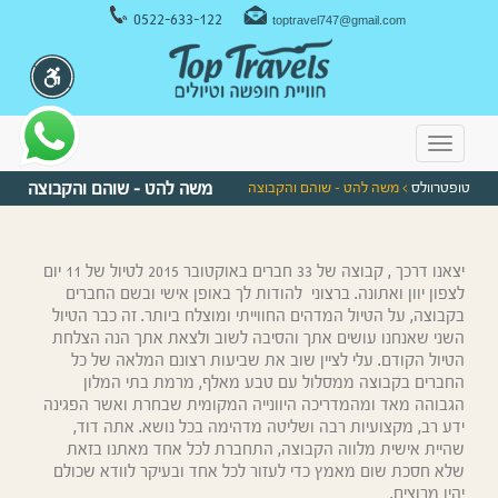
ניווט במקלדת
0522-633-122
toptravel747@gmail.com
Toggle
navigation
טופטרוולס
> משה להט – שוהם והקבוצה
משה להט – שוהם והקבוצה
יצאנו דרכך
,
קבוצה של
33
חברים באוקטובר
2015
לטיול של
11
יום
לצפון יוון ואתונה
.
ברצוני
להודות לך באופן אישי ובשם החברים
בקבוצה,
על הטיול המדהים החווייתי ומוצלח ביותר
.
זה כבר הטיול
השני שאנחנו עושים אתך והסיבה לשוב ולצאת אתך הנה הצלחת
הטיול הקודם
.
עלי לציין שוב את שביעות
רצונם המלאה של כל
החברים בקבוצה ממסלול עם טבע מאלף
,
מרמת בתי המלון
הגבוהה מאד ומהמדריכה היוונייה המקומית שבחרת ואשר הפגינה
ידע רב
,
מקצועיות
רבה ושליטה מדהימה בכל נושא
.
אתה דוד
,
שהיית אישית מלווה הקבוצה
,
התחברת לכל אחד מאתנו בזאת
שלא חסכת שום מאמץ כדי לעזור לכל אחד ובעיקר לוודא שכולם
יהיו מרוצים
.