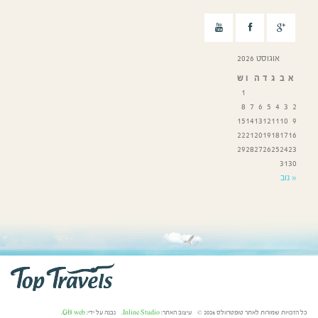
אוגוסט 2026
א
ב
ג
ד
ה
ו
ש
1
8
7
6
5
4
3
2
15
14
13
12
11
10
9
22
21
20
19
18
17
16
29
28
27
26
25
24
23
31
30
« נוב
כל הזכויות שמורות לאתר טופטרוולס 2026 © עיצוב האתר:
Inline Studio
. נבנה על ידי:
GB web
.