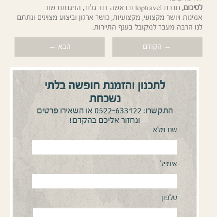
לסיכום,
חברת
toptravel
ובראשה דוד גלזר, הפגנתם
שוב
אמינות
ויושר מקצועי
,
מקצועיות
,
כושר ארגון וביצוע מצוינים ונתתם
לנו הרבה מעבר למקובל בענף התיירות.
→ הקודם
הבא ←
לתכנון והזמנת חופשה בלתי
נשכחת
0522-633122
התקשרו:
או השאירו פרטים
ונחזור אליכם בהקדם!
שם מלא
אימייל
טלפון