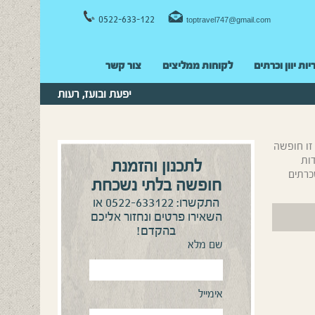
0522-633-122
toptravel747@gmail.com
יות יוון וכרתים
לקוחות ממליצים
צור קשר
יפעת ובועז, רעות
 זו חופשה
 גבוהות מאד. זכינו בחופשה נהדרת נוספת – התארחנו ב2 נקודות
לתכנון והזמנת
כרתים
חופשה בלתי נשכחת
0522-633122
התקשרו:
או
השאירו פרטים ונחזור אליכם
בהקדם!
שם מלא
אימייל