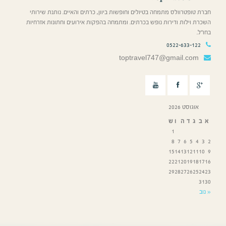
חברת טופטרוולס מתמחה בטיולים וחופשות ביוון, כרתים והאיים. נותנת שירותי
השכרת וילות ודירות נופש בכרתים. ומתמחה בהפקות אירועים וחתונות אזרחיות
בחו”ל.
0522-633-122
toptravel747@gmail.com
אוגוסט 2026
א
ב
ג
ד
ה
ו
ש
1
8
7
6
5
4
3
2
15
14
13
12
11
10
9
22
21
20
19
18
17
16
29
28
27
26
25
24
23
31
30
« נוב