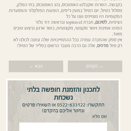
בקבוצה
.
השרות
שקבלנו
:
האוטובוס
,
נהג האוטובוס
,
בתי המלון
,
מסלול הטיול
,
יום הטיול במעין ג
"
יפים
,
הופעות הפולקלור והמסעדות
המקומיות היו מצויינים וענו על כל
הציפיות
.
לסיכום,
חברת
toptravel
ובראשה דוד גלזר
הפגינו
אמינות
ויושר מקצועי
,
מקצועיות
,
כושר ארגון וביצוע טובים
מאוד
.
אין
ספק שהחברה עמדה בכל ההתחייבויות שלה ונתנה לכולנו לא
רק טיול
מדהים
,
אלה גם הרבה מעבר הרשום בפלייר של הטיול
!
→ הקודם
הבא ←
לתכנון והזמנת חופשה בלתי
נשכחת
0522-633122
התקשרו:
או השאירו פרטים
ונחזור אליכם בהקדם!
שם מלא