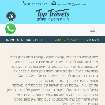
ניווט במקלדת
0522-633-122
toptravel747@gmail.com
Toggle
navigation
טופטרוולס
> יהודית ומשה להט – שוהם
יהודית ומשה להט – שוהם
צאנו קבוצה של
32
איש
(
קבוצה סגורה
–
קבוצת משה להט
)
לטיול
של
11
יום
.
טסנו לבלגראד שבסרביה ומשם בטיסה לפודגוריצה
שבמונטנגרו
.
טיילנו
7
ימים במונטנגרו
, 4
ימים בסרביה והתאכסננו
בבתי מלון ברמת
4
כוכבים ויותר
.
ראיתי לנכון להעלות בכתב
את
הדברים כדי להודות לך באופן אישי על הטיול הנפלא
,
המאלף
והחווייתי
אליו יצאנו דרך החברה שבבעלותך
.
עלי לציין את שביעות
רצונם המלאה של כל המטיילים ממסלול
הטיול
,
מרמת בתי המלון ומהמדריך המסור שמעון אלכסנדר
.
שמעון
הפגין מקצועיות
רבה
,
שליטה טובה מאד
בחומר
,
ידע רב
,
כושר
ארגון ודאגה לכל צרכי הקבוצה
.
לא פעם הקדיש שמעון מזמנו
החופשי ועזר לכל אחד ואחד