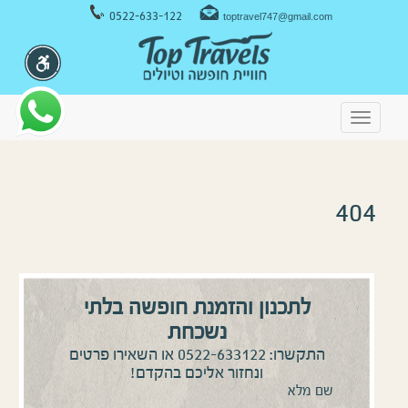
ניווט במקלדת
0522-633-122
toptravel747@gmail.com
Toggle
navigation
404
לתכנון והזמנת חופשה בלתי
נשכחת
0522-633122
התקשרו:
או השאירו פרטים
ונחזור אליכם בהקדם!
שם מלא