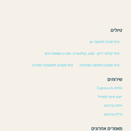
טיולים
טיול חברה לאתונה יוון
טיול קולינרי ליוון – טבע, קולינאריה, אוזו,יין ושמחת חיים
טיול מאורגן לאתונה וסביבתה
טיול מאורגן למונטנגרו וסרביה
שירותים
אודות Toptravels
ייעוץ אישי למטייל
וילות בכרתים
נדל”ן בכרתים
מאמרים אחרונים