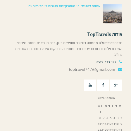
אתונה למטייל: 10 האטרקציות הטובות ביותר באתונה
אודות TopTravels
חברת טופטרוולס מתמחה בטיולים וחופשות ביוון, כרתים והאיים. נותנת שירותי
השכרת וילות ודירות נופש בכרתים. ומתמחה בהפקות אירועים וחתונות אזרחיות
בחו”ל.
0522-633-122
toptravel747@gmail.com
אוגוסט 2026
א
ב
ג
ד
ה
ו
ש
1
8
7
6
5
4
3
2
15
14
13
12
11
10
9
22
21
20
19
18
17
16