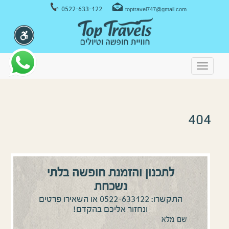
ניווט במקלדת
0522-633-122
toptravel747@gmail.com
Toggle
navigation
404
לתכנון והזמנת חופשה בלתי
נשכחת
0522-633122
התקשרו:
או השאירו פרטים
ונחזור אליכם בהקדם!
שם מלא