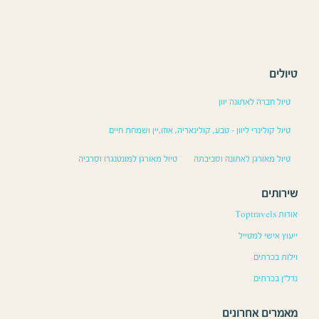
טיולים
טיול חברה לאתונה יוון
טיול קולינרי ליוון – טבע, קולינאריה, אוזו,יין ושמחת חיים
טיול מאורגן לאתונה וסביבתה
טיול מאורגן למונטנגרו וסרביה
שירותים
אודות Toptravels
ייעוץ אישי למטייל
וילות בכרתים
נדל”ן בכרתים
מאמרים אחרונים