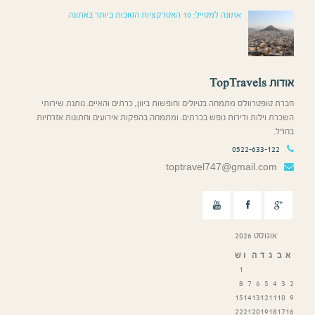
אתונה למטייל: 10 האטרקציות הטובות ביותר באתונה
אודות TopTravels
חברת טופטרוולס מתמחה בטיולים וחופשות ביוון, כרתים והאיים. נותנת שירותי
השכרת וילות ודירות נופש בכרתים. ומתמחה בהפקות אירועים וחתונות אזרחיות
בחו”ל.
0522-633-122
toptravel747@gmail.com
אוגוסט 2026
א
ב
ג
ד
ה
ו
ש
1
8
7
6
5
4
3
2
15
14
13
12
11
10
9
22
21
20
19
18
17
16