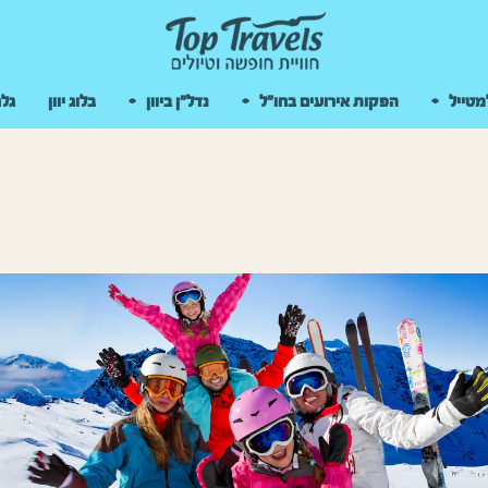
 במקלדת
מטייל
הפקות אירועים בחו"ל
נדל"ן ביוון
בלוג יוון
גלר