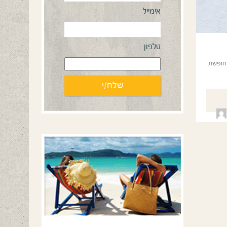
אימייל
טלפון
וון חופשת