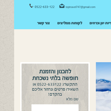
0522-633-122
toptravel747@gmail.com
יות יוון וכרתים
לקוחות ממליצים
צור קשר
לתכנון והזמנת
חופשה בלתי נשכחת
0522-633122
התקשרו:
או
השאירו פרטים ונחזור אליכם
בהקדם!
שם מלא