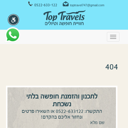
ניווט במקלדת
0522-633-122
toptravel747@gmail.com
Toggle
navigation
404
לתכנון והזמנת חופשה בלתי
נשכחת
0522-633122
התקשרו:
או השאירו פרטים
ונחזור אליכם בהקדם!
שם מלא