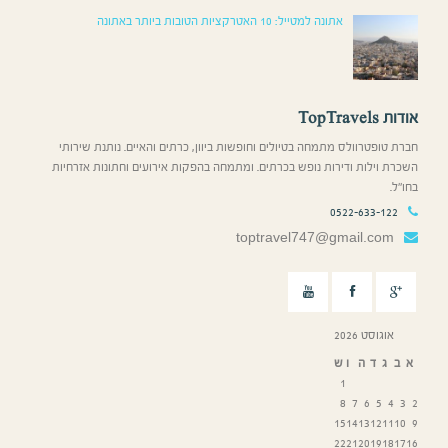
אתונה למטייל: 10 האטרקציות הטובות ביותר באתונה
אודות TopTravels
חברת טופטרוולס מתמחה בטיולים וחופשות ביוון, כרתים והאיים. נותנת שירותי
השכרת וילות ודירות נופש בכרתים. ומתמחה בהפקות אירועים וחתונות אזרחיות
בחו”ל.
0522-633-122
toptravel747@gmail.com
אוגוסט 2026
א
ב
ג
ד
ה
ו
ש
1
8
7
6
5
4
3
2
15
14
13
12
11
10
9
22
21
20
19
18
17
16