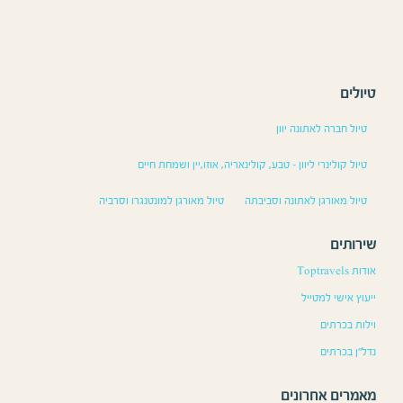
טיולים
טיול חברה לאתונה יוון
טיול קולינרי ליוון – טבע, קולינאריה, אוזו,יין ושמחת חיים
טיול מאורגן לאתונה וסביבתה
טיול מאורגן למונטנגרו וסרביה
שירותים
אודות Toptravels
ייעוץ אישי למטייל
וילות בכרתים
נדל”ן בכרתים
מאמרים אחרונים