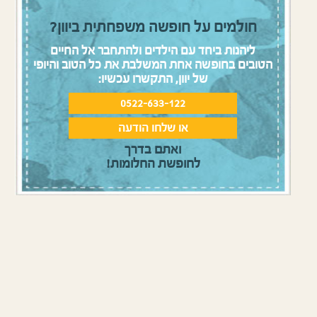
חולמים על חופשה משפחתית ביוון?
ליהנות ביחד עם הילדים ולהתחבר אל החיים
הטובים בחופשה אחת המשלבת את כל הטוב והיופי
של יוון, התקשרו עכשיו:
0522-633-122
או שלחו הודעה
ואתם בדרך
לחופשת החלומות!