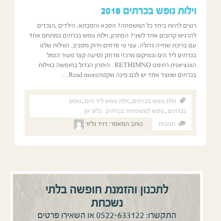
וילות נופש בכרתים 2018
רוצים להיות ביחד כל המשפחה? הסבא והסבתא, הילדים ,הנכדים
להרגיש קרובים אחד לשני? הפתרון, וילות נופש בכרתים במתחם אחד
עם בריכת שחייה גדולה, עצי נוי פרחים וירוק מסביב. הווילות שלנו
בכרתים ליד הים ובמיקום מרכזי מרחק נסיעה קצר מעיר הנמל
הוונציאנית רתימנו RETHIMNO . היתרון הגדול בחופשה בווילות
בכרתים שמצד אחד יש לכם פינה שקטהRead more…
וילת נופש בכרתים
,
וילת נופש ליד הים
,
נופש
בכרתים
,
נופש למשפחות בכרתים
בלוג יוון
תגובות
כותב המאמר:
דויד גלזר
לתכנון והזמנת חופשה בלתי
נשכחת
0522-633122
התקשרו:
או השאירו פרטים