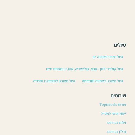
טיולים
טיול חברה לאתונה יוון
טיול קולינרי ליוון – טבע, קולינאריה, אוזו,יין ושמחת חיים
טיול מאורגן לאתונה וסביבתה
טיול מאורגן למונטנגרו וסרביה
שירותים
אודות Toptravels
ייעוץ אישי למטייל
וילות בכרתים
נדל”ן בכרתים